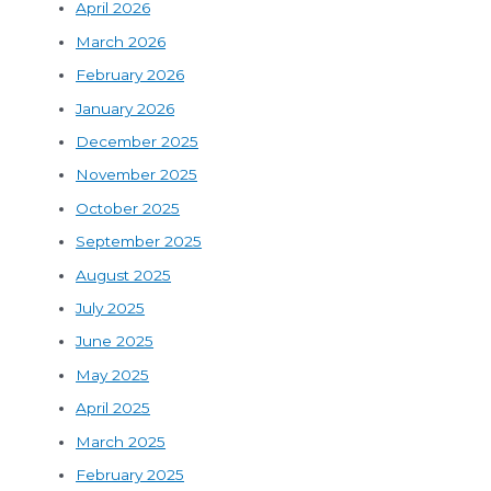
April 2026
March 2026
February 2026
January 2026
December 2025
November 2025
October 2025
September 2025
August 2025
July 2025
June 2025
May 2025
April 2025
March 2025
February 2025