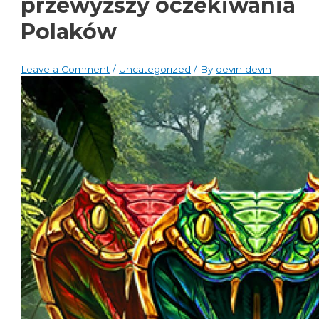
przewyższy oczekiwania
Polaków
Leave a Comment
/
Uncategorized
/ By
devin devin