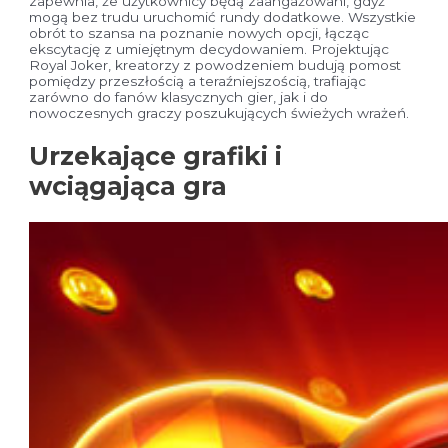
zapewnia, że użytkownicy będą zaangażowani, gdyż
mogą bez trudu uruchomić rundy dodatkowe. Wszystkie
obrót to szansa na poznanie nowych opcji, łącząc
ekscytację z umiejętnym decydowaniem. Projektując
Royal Joker, kreatorzy z powodzeniem budują pomost
pomiędzy przeszłością a teraźniejszością, trafiając
zarówno do fanów klasycznych gier, jak i do
nowoczesnych graczy poszukujących świeżych wrażeń.
Urzekające grafiki i
wciągająca gra