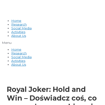
Home
Research
Social Media
Activities
About Us
Menu
Home
Research
Social Media
Activities
About Us
Royal Joker: Hold and
Win – Doświadcz coś, co