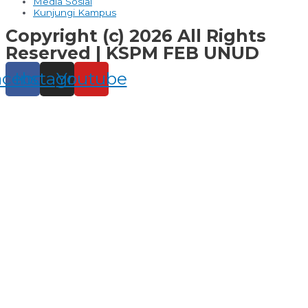
Media Sosial
Kunjungi Kampus
Copyright (c) 2026 All Rights
Reserved | KSPM FEB UNUD
acebook
Instagram
Youtube