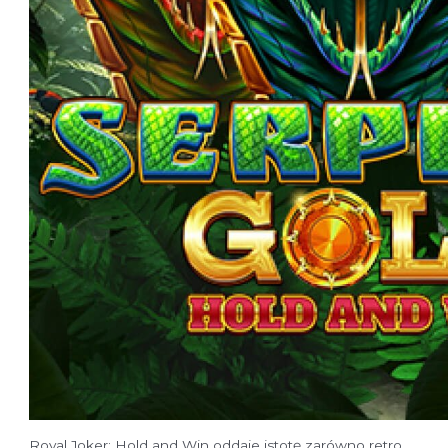
Royal Joker: Hold and Win oddaje istotę zarówno retro,