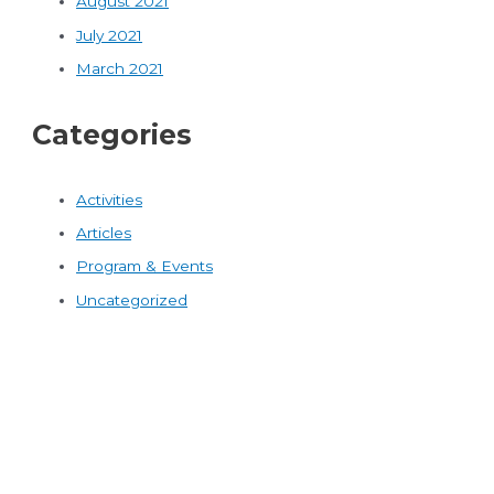
August 2021
July 2021
March 2021
Categories
Activities
Articles
Program & Events
Uncategorized