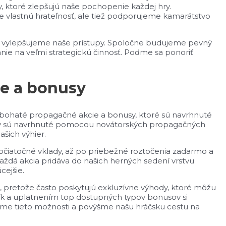
ipy, ktoré zlepšujú naše pochopenie každej hry.
e vlastnú hrateľnosť, ale tiež podporujeme kamarátstvo
 vylepšujeme naše prístupy. Spoločne budujeme pevný
nie na veľmi strategickú činnosť. Poďme sa ponoriť
ie a bonusy
bohaté propagačné akcie a bonusy, ktoré sú navrhnuté
onuky sú navrhnuté pomocou novátorských propagačných
šich výhier.
čiatočné vklady, až po priebežné roztočenia zadarmo a
ždá akcia pridáva do našich herných sedení vrstvu
cejšie.
e, pretože často poskytujú exkluzívne výhody, ktoré môžu
ík a uplatnením top dostupných typov bonusov si
jme tieto možnosti a povýšme našu hráčsku cestu na