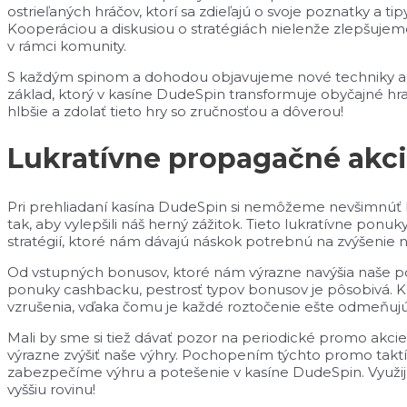
ostrieľaných hráčov, ktorí sa zdieľajú o svoje poznatky a t
Kooperáciou a diskusiou o stratégiách nielenže zlepšujem
v rámci komunity.
S každým spinom a dohodou objavujeme nové techniky a
základ, ktorý v kasíne DudeSpin transformuje obyčajné hra
hlbšie a zdolať tieto hry so zručnosťou a dôverou!
Lukratívne propagačné akc
Pri prehliadaní kasína DudeSpin si nemôžeme nevšimnúť 
tak, aby vylepšili náš herný zážitok. Tieto lukratívne p
stratégií, ktoré nám dávajú náskok potrebnú na zvýšenie na
Od vstupných bonusov, ktoré nám výrazne navýšia naše po
ponuky cashbacku, pestrosť typov bonusov je pôsobivá. Ka
vzrušenia, vďaka čomu je každé roztočenie ešte odmeňujú
Mali by sme si tiež dávať pozor na periodické promo akci
výrazne zvýšiť naše výhry. Pochopením týchto promo takt
zabezpečíme výhru a potešenie v kasíne DudeSpin. Využi
vyššiu rovinu!