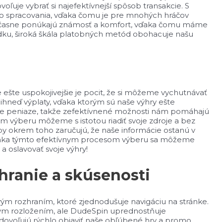
voľuje vybrať si najefektívnejší spôsob transakcie. S
o spracovania, vďaka čomu je pre mnohých hráčov
účasne ponúkajú známosť a komfort, vďaka čomu máme
dku, široká škála platobných metód obohacuje našu
 ešte uspokojivejšie je pocit, že si môžeme vychutnávať
hneď výplaty, vďaka ktorým sú naše výhry ešte
 svoje peniaze, takže zefektívnené možnosti nám pomáhajú
m výberu môžeme s istotou riadiť svoje zdroje a bez
y okrem toho zaručujú, že naše informácie ostanú v
ďaka týmto efektívnym procesom výberu sa môžeme
 a oslavovať svoje výhry!
zhranie a skúsenosti
ým rozhraním, ktoré zjednodušuje navigáciu na stránke.
eným rozložením, ale DudeSpin uprednostňuje
m dovoľujú rýchlo objaviť naše obľúbené hry a promo