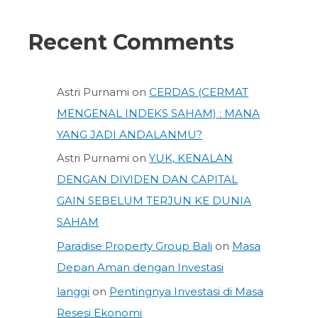
Recent Comments
Astri Purnami
on
CERDAS (CERMAT
MENGENAL INDEKS SAHAM) : MANA
YANG JADI ANDALANMU?
Astri Purnami
on
YUK, KENALAN
DENGAN DIVIDEN DAN CAPITAL
GAIN SEBELUM TERJUN KE DUNIA
SAHAM
Paradise Property Group Bali
on
Masa
Depan Aman dengan Investasi
langgi
on
Pentingnya Investasi di Masa
Resesi Ekonomi