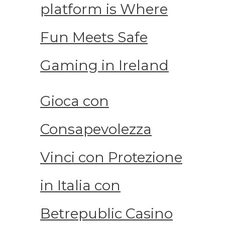
platform is Where
Fun Meets Safe
Gaming in Ireland
Gioca con
Consapevolezza
Vinci con Protezione
in Italia con
Betrepublic Casino