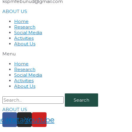
kspmfebunud@gmail.com
ABOUT US
Home
Research
Social Media
Activities
About Us
Menu
Home
Research
Social Media
Activities
About Us
Search
ABOUT US
acebook
Instagram
Youtube