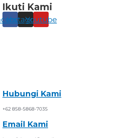
Ikuti Kami
Skip
to
content
acebook
Instagram
Youtube
Hubungi Kami
+62 858-5868-7035
Email Kami