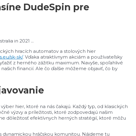
kasíne DudeSpin pre
ických hracích automatov a stolových hier
s.eu/sk-sk/
. Vďaka atraktívnym akciám a používateľsky
 vyťažiť z herného zážitku maximum. Navyše, spoľahlivé
našich financií. Ale čo ďalšie môžeme objaviť, čo by
javovanie
ber hier, ktoré na nás čakajú. Každý typ, od klasických
né výzvy a príležitosti, ktoré zodpovedajú našim
 dôležitosť efektívnych herných stratégií, ktoré môžu
e s dynamickou hráčskou komunitou. Nájdeme tu