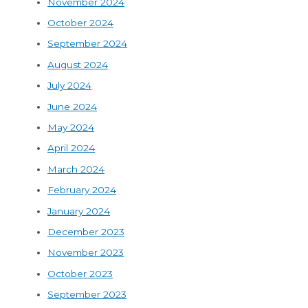
November 2024
October 2024
September 2024
August 2024
July 2024
June 2024
May 2024
April 2024
March 2024
February 2024
January 2024
December 2023
November 2023
October 2023
September 2023