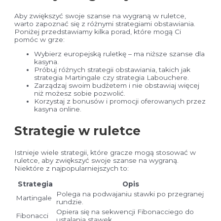
Aby zwiększyć swoje szanse na wygraną w ruletce,
warto zapoznać się z różnymi strategiami obstawiania.
Poniżej przedstawiamy kilka porad, które mogą Ci
pomóc w grze:
Wybierz europejską ruletkę – ma niższe szanse dla
kasyna.
Próbuj różnych strategii obstawiania, takich jak
strategia Martingale czy strategia Labouchere.
Zarządzaj swoim budżetem i nie obstawiaj więcej
niż możesz sobie pozwolić.
Korzystaj z bonusów i promocji oferowanych przez
kasyna online.
Strategie w ruletce
Istnieje wiele strategii, które gracze mogą stosować w
ruletce, aby zwiększyć swoje szanse na wygraną.
Niektóre z najpopularniejszych to:
Strategia
Opis
Polega na podwajaniu stawki po przegranej
Martingale
rundzie.
Opiera się na sekwencji Fibonacciego do
Fibonacci
ustalania stawek.