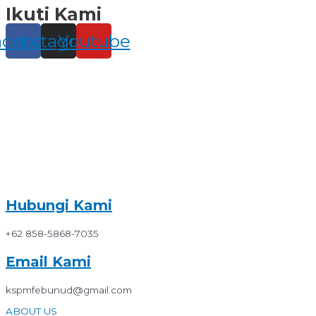
Ikuti Kami
Skip
to
content
acebook
Instagram
Youtube
Hubungi Kami
+62 858-5868-7035
Email Kami
kspmfebunud@gmail.com
ABOUT US