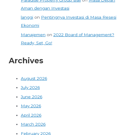
Aman dengan Investasi
langgi
on
Pentingnya Investasi di Masa Resesi
Ekonomi
Manajemen
on
2022 Board of Management?
Ready, Set, Go!
Archives
August 2026
July 2026
June 2026
May 2026
April 2026
March 2026
February 2026