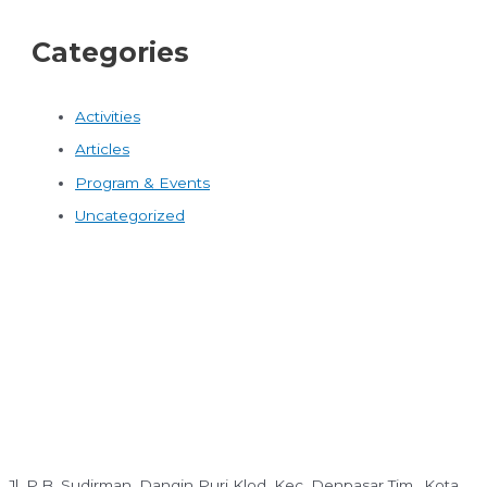
Categories
Activities
Articles
Program & Events
Uncategorized
Jl. P.B. Sudirman, Dangin Puri Klod, Kec. Denpasar Tim., Kota