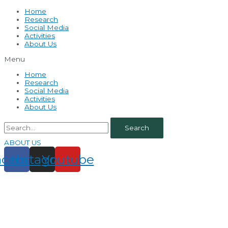
Home
Research
Social Media
Activities
About Us
Menu
Home
Research
Social Media
Activities
About Us
Search
ABOUT US
acebook
Instagram
Youtube