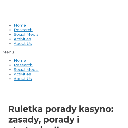
Home
Research
Social Media
Activities
About Us
Menu
Home
Research
Social Media
Activities
About Us
Ruletka porady kasyno:
zasady, porady i