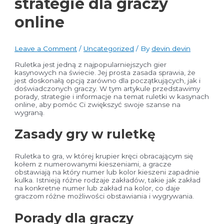
strategie dla graczy
online
Leave a Comment
/
Uncategorized
/ By
devin devin
Ruletka jest jedną z najpopularniejszych gier
kasynowych na świecie. Jej prosta zasada sprawia, że
jest doskonałą opcją zarówno dla początkujących, jak i
doświadczonych graczy. W tym artykule przedstawimy
porady, strategie i informacje na temat ruletki w kasynach
online, aby pomóc Ci zwiększyć swoje szanse na
wygraną.
Zasady gry w ruletkę
Ruletka to gra, w której krupier kręci obracającym się
kołem z numerowanymi kieszeniami, a gracze
obstawiają na który numer lub kolor kieszeni zapadnie
kulka. Istnieją różne rodzaje zakładów, takie jak zakład
na konkretne numer lub zakład na kolor, co daje
graczom różne możliwości obstawiania i wygrywania.
Porady dla graczy