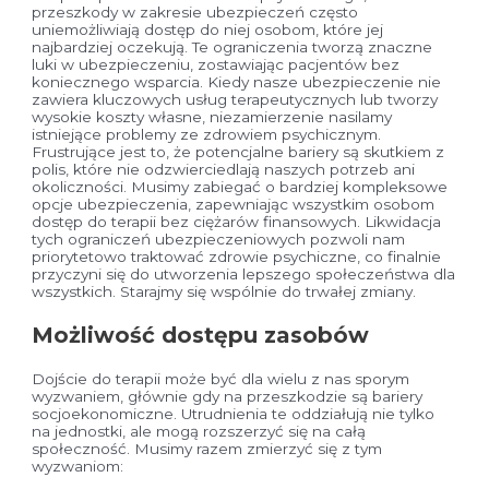
przeszkody w zakresie ubezpieczeń często
uniemożliwiają dostęp do niej osobom, które jej
najbardziej oczekują. Te ograniczenia tworzą znaczne
luki w ubezpieczeniu, zostawiając pacjentów bez
koniecznego wsparcia. Kiedy nasze ubezpieczenie nie
zawiera kluczowych usług terapeutycznych lub tworzy
wysokie koszty własne, niezamierzenie nasilamy
istniejące problemy ze zdrowiem psychicznym.
Frustrujące jest to, że potencjalne bariery są skutkiem z
polis, które nie odzwierciedlają naszych potrzeb ani
okoliczności. Musimy zabiegać o bardziej kompleksowe
opcje ubezpieczenia, zapewniając wszystkim osobom
dostęp do terapii bez ciężarów finansowych. Likwidacja
tych ograniczeń ubezpieczeniowych pozwoli nam
priorytetowo traktować zdrowie psychiczne, co finalnie
przyczyni się do utworzenia lepszego społeczeństwa dla
wszystkich. Starajmy się wspólnie do trwałej zmiany.
Możliwość dostępu zasobów
Dojście do terapii może być dla wielu z nas sporym
wyzwaniem, głównie gdy na przeszkodzie są bariery
socjoekonomiczne. Utrudnienia te oddziałują nie tylko
na jednostki, ale mogą rozszerzyć się na całą
społeczność. Musimy razem zmierzyć się z tym
wyzwaniom: