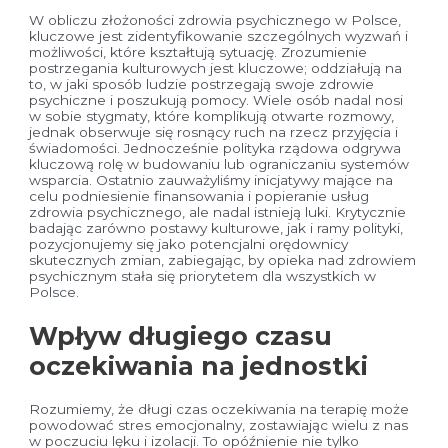
W obliczu złożoności zdrowia psychicznego w Polsce,
kluczowe jest zidentyfikowanie szczególnych wyzwań i
możliwości, które kształtują sytuację. Zrozumienie
postrzegania kulturowych jest kluczowe; oddziałują na
to, w jaki sposób ludzie postrzegają swoje zdrowie
psychiczne i poszukują pomocy. Wiele osób nadal nosi
w sobie stygmaty, które komplikują otwarte rozmowy,
jednak obserwuje się rosnący ruch na rzecz przyjęcia i
świadomości. Jednocześnie polityka rządowa odgrywa
kluczową rolę w budowaniu lub ograniczaniu systemów
wsparcia. Ostatnio zauważyliśmy inicjatywy mające na
celu podniesienie finansowania i popieranie usług
zdrowia psychicznego, ale nadal istnieją luki. Krytycznie
badając zarówno postawy kulturowe, jak i ramy polityki,
pozycjonujemy się jako potencjalni orędownicy
skutecznych zmian, zabiegając, by opieka nad zdrowiem
psychicznym stała się priorytetem dla wszystkich w
Polsce.
Wpływ długiego czasu
oczekiwania na jednostki
Rozumiemy, że długi czas oczekiwania na terapię może
powodować stres emocjonalny, zostawiając wielu z nas
w poczuciu lęku i izolacji. To opóźnienie nie tylko