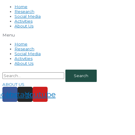
Home
Research
Social Media
Activities
About Us
Menu
Home
Research
Social Media
Activities
About Us
Search
ABOUT US
acebook
Instagram
Youtube