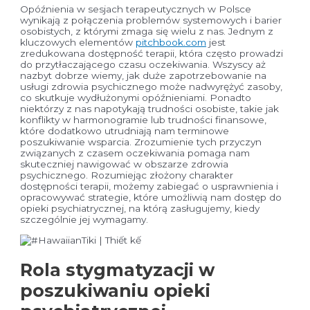
Opóźnienia w sesjach terapeutycznych w Polsce
wynikają z połączenia problemów systemowych i barier
osobistych, z którymi zmaga się wielu z nas. Jednym z
kluczowych elementów
pitchbook.com
jest
zredukowana dostępność terapii, która często prowadzi
do przytłaczającego czasu oczekiwania. Wszyscy aż
nazbyt dobrze wiemy, jak duże zapotrzebowanie na
usługi zdrowia psychicznego może nadwyrężyć zasoby,
co skutkuje wydłużonymi opóźnieniami. Ponadto
niektórzy z nas napotykają trudności osobiste, takie jak
konflikty w harmonogramie lub trudności finansowe,
które dodatkowo utrudniają nam terminowe
poszukiwanie wsparcia. Zrozumienie tych przyczyn
związanych z czasem oczekiwania pomaga nam
skuteczniej nawigować w obszarze zdrowia
psychicznego. Rozumiejąc złożony charakter
dostępności terapii, możemy zabiegać o usprawnienia i
opracowywać strategie, które umożliwią nam dostęp do
opieki psychiatrycznej, na którą zasługujemy, kiedy
szczególnie jej wymagamy.
Rola stygmatyzacji w
poszukiwaniu opieki