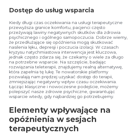
Dostęp do usług wsparcia
Kiedy długi czas oczekiwania na usługi terapeutyczne
przewyższa granice komfortu, pacjenci często
przeżywają lawiny negatywnych skutków dla zdrowia
psychicznego i ogólnego samopoczucia. Dobrze wiemy,
że przedłużające się opóźnienia mogą skutkować
nasilenia lęku, depresji i poczucia izolacji. W czasach
kryzysu natychmiastowa interwencja jest kluczowa,
jednak często zdarza się, że czekamy o wiele za długo
na potrzebne wsparcie. Na szczęście, badając
rozwiązania teleterapii, znajdujemy realną alternatywę,
która zapełnia tę lukę. Te nowatorskie platformy
pozwalają nam prędzej uzyskać dostęp do terapii,
zmniejszając negatywny wpływ czasu oczekiwania.
Łącząc klasyczne i nowoczesne podejście, możemy
polepszyć nasze zdrowie psychiczne, gwarantując
wsparcie wtedy, gdy najbardziej go potrzebujemy.
Elementy wpływające na
opóźnienia w sesjach
terapeutycznych