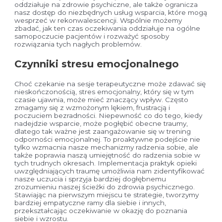
oddziałuje na zdrowie psychiczne, ale także ogranicza
nasz dostęp do niezbędnych usług wsparcia, które mogą
wesprzeć w rekonwalescencji. Wspólnie możemy
zbadać, jak ten czas oczekiwania oddziałuje na ogólne
samopoczucie pacjentów i rozważyć sposoby
rozwiązania tych nagłych problemów.
Czynniki stresu emocjonalnego
Choć czekanie na sesje terapeutyczne może zdawać się
nieskończonością, stres emocjonalny, który się w tym
czasie ujawnia, może mieć znaczący wpływ. Często
zmagamy się z wzmożonym lękiem, frustracją i
poczuciem bezradności. Niepewność co do tego, kiedy
nadejdzie wsparcie, może pogłębić obecne traumy,
dlatego tak ważne jest zaangażowanie się w trening
odporności emocjonalnej. To proaktywne podejście nie
tylko wzmacnia nasze mechanizmy radzenia sobie, ale
także poprawia naszą umiejętność do radzenia sobie w
tych trudnych okresach. Implementacja praktyk opieki
uwzględniających traumę umożliwia nam zidentyfikować
nasze uczucia i sprzyja bardziej dogłębnemu
zrozumieniu naszej ścieżki do zdrowia psychicznego.
Stawiając na pierwszym miejscu te strategie, tworzymy
bardziej empatyczne ramy dla siebie i innych,
przekształcając oczekiwanie w okazję do poznania
siebie i wzrostu.