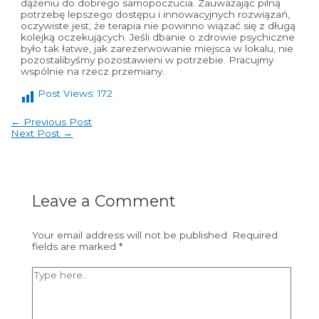
dążeniu do dobrego samopoczucia. Zauważając pilną
potrzebę lepszego dostępu i innowacyjnych rozwiązań,
oczywiste jest, że terapia nie powinno wiązać się z długą
kolejką oczekujących. Jeśli dbanie o zdrowie psychiczne
było tak łatwe, jak zarezerwowanie miejsca w lokalu, nie
pozostalibyśmy pozostawieni w potrzebie. Pracujmy
wspólnie na rzecz przemiany.
Post Views:
172
Post
←
Previous Post
navigation
Next Post
→
Leave a Comment
Your email address will not be published.
Required
fields are marked
*
Type
here..