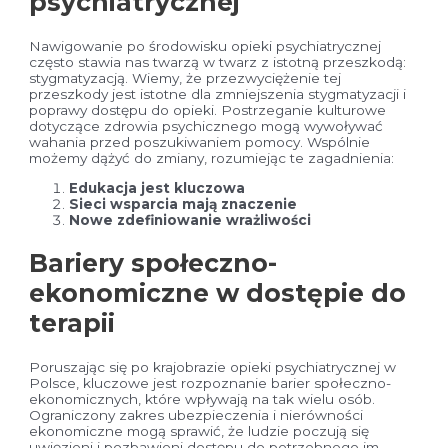
psychiatrycznej
Nawigowanie po środowisku opieki psychiatrycznej
często stawia nas twarzą w twarz z istotną przeszkodą:
stygmatyzacją. Wiemy, że przezwyciężenie tej
przeszkody jest istotne dla zmniejszenia stygmatyzacji i
poprawy dostępu do opieki. Postrzeganie kulturowe
dotyczące zdrowia psychicznego mogą wywoływać
wahania przed poszukiwaniem pomocy. Wspólnie
możemy dążyć do zmiany, rozumiejąc te zagadnienia:
Edukacja jest kluczowa
Sieci wsparcia mają znaczenie
Nowe zdefiniowanie wrażliwości
Bariery społeczno-
ekonomiczne w dostępie do
terapii
Poruszając się po krajobrazie opieki psychiatrycznej w
Polsce, kluczowe jest rozpoznanie barier społeczno-
ekonomicznych, które wpływają na tak wielu osób.
Ograniczony zakres ubezpieczenia i nierówności
ekonomiczne mogą sprawić, że ludzie poczują się
uwięzieni i pozbawieni dostępu do potrzebnego im