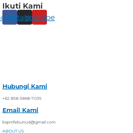
Ikuti Kami
Skip
to
content
acebook
Instagram
Youtube
Hubungi Kami
+62 858-5868-7035
Email Kami
kspmfebunud@gmail.com
ABOUT US