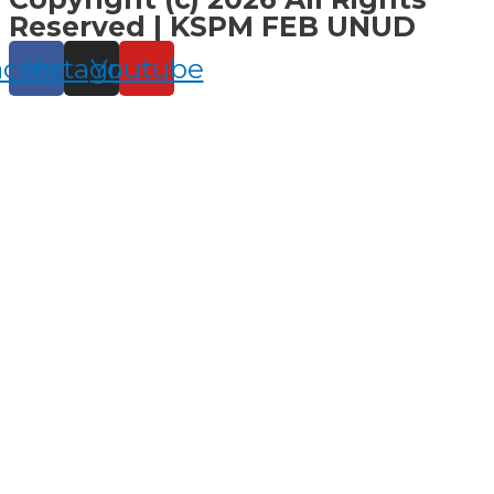
Reserved | KSPM FEB UNUD
acebook
Instagram
Youtube