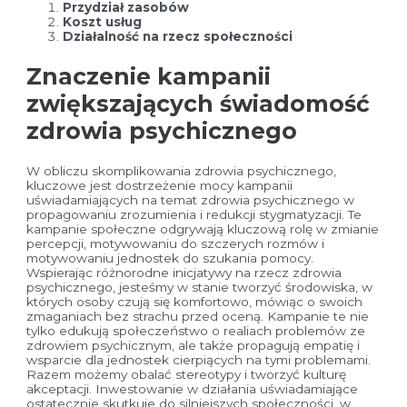
Przydział zasobów
Koszt usług
Działalność na rzecz społeczności
Znaczenie kampanii
zwiększających świadomość
zdrowia psychicznego
W obliczu skomplikowania zdrowia psychicznego,
kluczowe jest dostrzeżenie mocy kampanii
uświadamiających na temat zdrowia psychicznego w
propagowaniu zrozumienia i redukcji stygmatyzacji. Te
kampanie społeczne odgrywają kluczową rolę w zmianie
percepcji, motywowaniu do szczerych rozmów i
motywowaniu jednostek do szukania pomocy.
Wspierając różnorodne inicjatywy na rzecz zdrowia
psychicznego, jesteśmy w stanie tworzyć środowiska, w
których osoby czują się komfortowo, mówiąc o swoich
zmaganiach bez strachu przed oceną. Kampanie te nie
tylko edukują społeczeństwo o realiach problemów ze
zdrowiem psychicznym, ale także propagują empatię i
wsparcie dla jednostek cierpiących na tymi problemami.
Razem możemy obalać stereotypy i tworzyć kulturę
akceptacji. Inwestowanie w działania uświadamiające
ostatecznie skutkuje do silniejszych społeczności, w