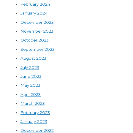
February 2024
January 2024
December 2023
November 2023
October 2023
September 2023
August 2023
July 2023
June 2023
May 2023
April 2023
March 2023
February 2023
January 2023
December 2022