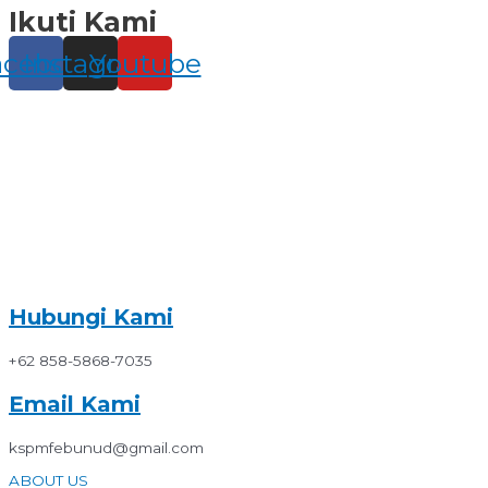
Ikuti Kami
Skip
to
content
acebook
Instagram
Youtube
Hubungi Kami
+62 858-5868-7035
Email Kami
kspmfebunud@gmail.com
ABOUT US