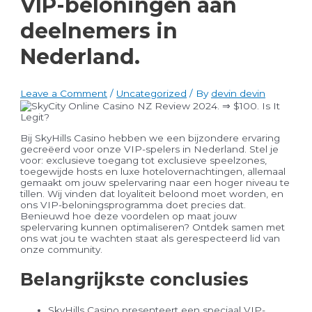
VIP-beloningen aan
deelnemers in
Nederland.
Leave a Comment
/
Uncategorized
/ By
devin devin
Bij SkyHills Casino hebben we een bijzondere ervaring
gecreëerd voor onze VIP-spelers in Nederland. Stel je
voor: exclusieve toegang tot exclusieve speelzones,
toegewijde hosts en luxe hotelovernachtingen, allemaal
gemaakt om jouw spelervaring naar een hoger niveau te
tillen. Wij vinden dat loyaliteit beloond moet worden, en
ons VIP-beloningsprogramma doet precies dat.
Benieuwd hoe deze voordelen op maat jouw
spelervaring kunnen optimaliseren? Ontdek samen met
ons wat jou te wachten staat als gerespecteerd lid van
onze community.
Belangrijkste conclusies
SkyHills Casino presenteert een speciaal VIP-