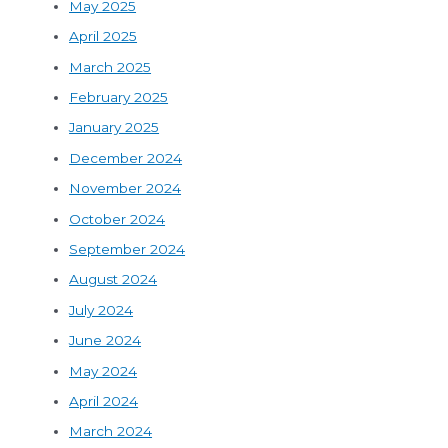
May 2025
April 2025
March 2025
February 2025
January 2025
December 2024
November 2024
October 2024
September 2024
August 2024
July 2024
June 2024
May 2024
April 2024
March 2024