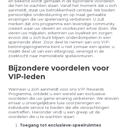
en bekend wordt gemaakt in de bijzondere voordelen
die hen te wachten staan. Vanaf het moment dat u zich
aanmeldt, staat uw betrokkenheid centraal. We bieden
persoonlijke ondersteuning en op maat gemaakte
ervaringen die uw spelervaring verbeteren. U zult
merken dat ons programma een levendige community
creëert waar uw ideeën en voorkeuren ertoe doen. We
vieren uw mijlpalen, erkennen uw loyaliteit en zorgen
ervoor dat u zich kunt blijven onderdompelen in een
spannende sfeer. Door deel te nemen aan ons VIP-
beloningsprogramma bent u niet zomaar een speler; u
maakt deel uit van een elitegroep, verenigd in de
zoektocht naar memorabele spelavonturen.
Bijzondere voordelen voor
VIP-leden
Wanneer u zich aanmeldt voor ons VIP Rewards
Programma, ontdekt u een wereld aan exclusieve
voordelen die uw game-ervaring verbeteren. We streven
ernaar u onvergelijkbare luxe voorzieningen en
individuele service te bieden die alle verwachtingen
overtreffen. Hieronder vindt u een greep uit de
voordelen die u te wachten staan:
Toegang tot exclusieve-speelruimtes