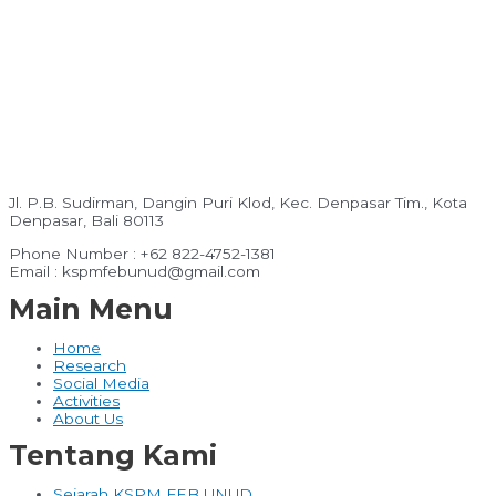
Jl. P.B. Sudirman, Dangin Puri Klod, Kec. Denpasar Tim., Kota
Denpasar, Bali 80113
Phone Number : +62 822-4752-1381
Email : kspmfebunud@gmail.com
Main Menu
Home
Research
Social Media
Activities
About Us
Tentang Kami
Sejarah KSPM FEB UNUD