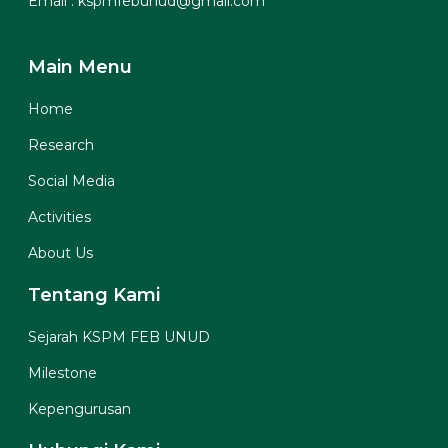
Email : kspmfebunud@gmail.com
Main Menu
Home
Research
Social Media
Activities
About Us
Tentang Kami
Sejarah KSPM FEB UNUD
Milestone
Kepengurusan