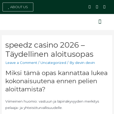
ABOUT US
Social Media
speedz casino 2026 –
Täydellinen aloitusopas
Leave a Comment
/
Uncategorized
/ By
devin devin
Miksi tämä opas kannattaa lukea
kokonaisuutena ennen pelien
aloittamista?
Viimeinen huomio: vastuun ja läpinäkyvyyden merkitys
pelaaja- ja yhteisöturvallisuudelle.