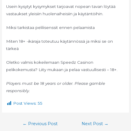
Usein kysytyt kysymykset tarjoavat nopean tavan löytää
vastaukset yleisiin huolenaiheisiin ja käytäntöihin.
Miksi tarkistaa pelilisenssit ennen pelaamista
Miten 18+ -ikäraja toteutuu käytännössä ja miksi se on
tärkeä
Oletko valmis kokeilemaan Speedz Casinon
pelikokemusta? Liity mukaan ja pelaa vastuullisesti – 18+.
Players must be 18 years or older. Please gamble
responsibly.
Post Views:
55
←
Previous Post
Next Post
→