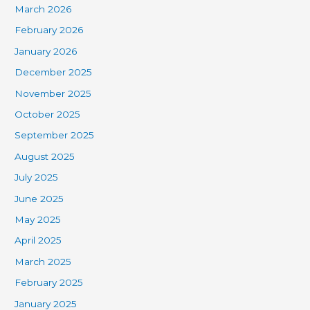
March 2026
February 2026
January 2026
December 2025
November 2025
October 2025
September 2025
August 2025
July 2025
June 2025
May 2025
April 2025
March 2025
February 2025
January 2025