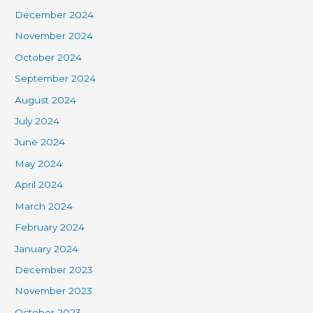
December 2024
November 2024
October 2024
September 2024
August 2024
July 2024
June 2024
May 2024
April 2024
March 2024
February 2024
January 2024
December 2023
November 2023
October 2023