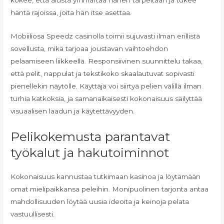
kokee, että alusta ymmärtää hänen tarpeitaan ja tukee
häntä rajoissa, joita hän itse asettaa.
Mobiiliosa Speedz casinolla toimii sujuvasti ilman erillistä
sovellusta, mikä tarjoaa joustavan vaihtoehdon
pelaamiseen liikkeellä. Responsiivinen suunnittelu takaa,
että pelit, nappulat ja tekstikoko skaalautuvat sopivasti
pienellekin näytölle. Käyttäjä voi siirtyä pelien välillä ilman
turhia katkoksia, ja samanaikaisesti kokonaisuus säilyttää
visuaalisen laadun ja käytettävyyden.
Pelikokemusta parantavat
työkalut ja hakutoiminnot
Kokonaisuus kannustaa tutkimaan kasinoa ja löytämään
omat mielipaikkansa peleihin. Monipuolinen tarjonta antaa
mahdollisuuden löytää uusia ideoita ja keinoja pelata
vastuullisesti.