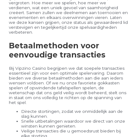
vergroten. Hoe meer we spelen, hoe meer we
verdienen, wat een uniek gevoel van saamhorigheid
creëert. Samen zullen we deelnemen aan toernooien en
evenementen en elkaars overwinningen vieren. Laten
we deze kansen grijpen, onze status als gewaardeerd lid
verstevigen en tegelijkertijd onze spelvaardigheden
verbeteren.
Betaalmethoden voor
eenvoudige transacties
Bij Vipzino Casino begrijpen we dat soepele transacties
essentieel zijn voor een optimale spelervaring. Daarom
bieden we diverse betaalmethoden aan die aan ieders
wensen voldoen. Of we nu onze favoriete gokkasten
spelen of opwindende tafelspellen spelen, de
wetenschap dat ons geld veilig wordt beheerd, stelt ons
in staat om ons volledig te richten op de spanning van
het spel.
Directe stortingen, zodat we onmiddellijk aan de
slag kunnen.
Snelle uitbetalingen waardoor we direct van onze
winsten kunnen genieten.
Veilige transacties die u gemoedsrust bieden bij
elke storting.