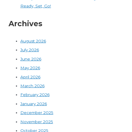
Ready, Set, Go!
Archives
August 2026
July 2026
June 2026
May 2026
April 2026
March 2026
February 2026
January 2026
December 2025
November 2025
October 2025