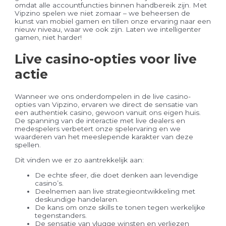
omdat alle accountfuncties binnen handbereik zijn. Met
Vipzino spelen we niet zomaar – we beheersen de
kunst van mobiel gamen en tillen onze ervaring naar een
nieuw niveau, waar we ook zijn. Laten we intelligenter
gamen, niet harder!
Live casino-opties voor live
actie
Wanneer we ons onderdompelen in de live casino-
opties van Vipzino, ervaren we direct de sensatie van
een authentiek casino, gewoon vanuit ons eigen huis.
De spanning van de interactie met live dealers en
medespelers verbetert onze spelervaring en we
waarderen van het meeslepende karakter van deze
spellen.
Dit vinden we er zo aantrekkelijk aan:
De echte sfeer, die doet denken aan levendige
casino’s.
Deelnemen aan live strategieontwikkeling met
deskundige handelaren.
De kans om onze skills te tonen tegen werkelijke
tegenstanders.
De sensatie van vlugge winsten en verliezen