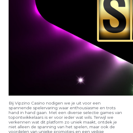
Bij Vipzino Casino nodigen we je uit voor een
spannende spelervaring waar enthousiasme en trots
hand in hand gaan. Met een diverse selectie games van
topontwikkelaars is er voor ieder wat wils. Terwijl we
verkennen wat dit platform zo uniek maakt, ontdek je
niet alleen de spanning van het spelen, maar ook de
voordelen van unieke promoties en een veilige