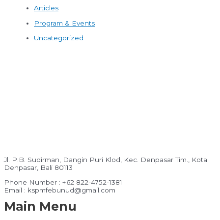
Articles
Program & Events
Uncategorized
Jl. P.B. Sudirman, Dangin Puri Klod, Kec. Denpasar Tim., Kota
Denpasar, Bali 80113
Phone Number : +62 822-4752-1381
Email : kspmfebunud@gmail.com
Main Menu