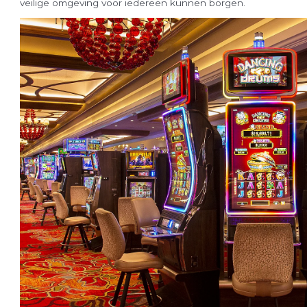
veilige omgeving voor iedereen kunnen borgen.