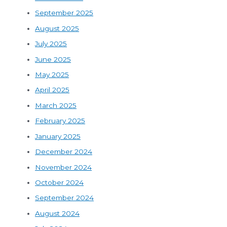
September 2025
August 2025
July 2025
June 2025
May 2025
April 2025
March 2025
February 2025
January 2025
December 2024
November 2024
October 2024
September 2024
August 2024