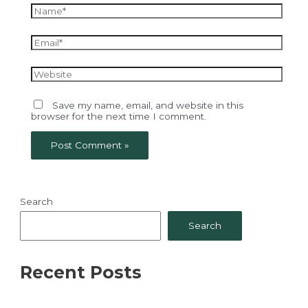
Name*
Email*
Website
Save my name, email, and website in this
browser for the next time I comment.
Search
Search
Recent Posts