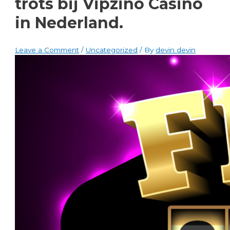
trots bij Vipzino Casino
in Nederland.
Leave a Comment
/
Uncategorized
/ By
devin devin