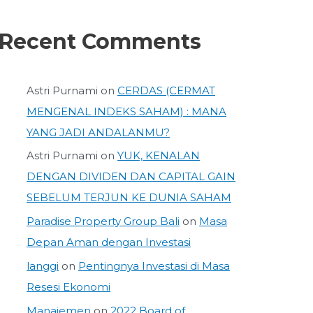
Recent Comments
Astri Purnami
on
CERDAS (CERMAT
MENGENAL INDEKS SAHAM) : MANA
YANG JADI ANDALANMU?
Astri Purnami
on
YUK, KENALAN
DENGAN DIVIDEN DAN CAPITAL GAIN
SEBELUM TERJUN KE DUNIA SAHAM
Paradise Property Group Bali
on
Masa
Depan Aman dengan Investasi
langgi
on
Pentingnya Investasi di Masa
Resesi Ekonomi
Manajemen
on
2022 Board of