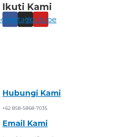
Ikuti Kami
Skip
to
content
acebook
Instagram
Youtube
Hubungi Kami
+62 858-5868-7035
Email Kami