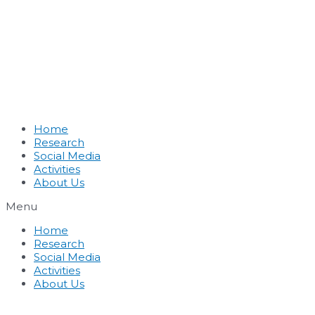
Home
Research
Social Media
Activities
About Us
Menu
Home
Research
Social Media
Activities
About Us