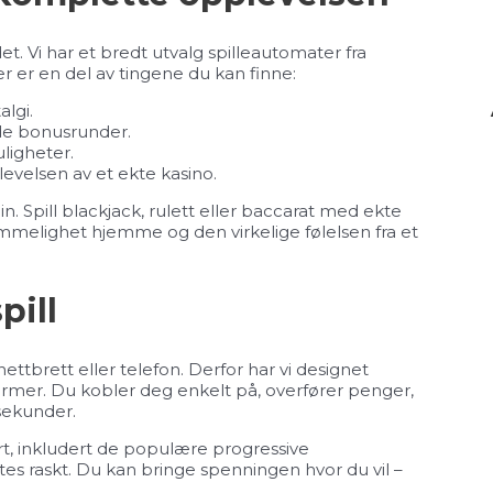
. Vi har et bredt utvalg spilleautomater fra
 er en del av tingene du kan finne:
algi.
nde bonusrunder.
ligheter.
levelsen av et ekte kasino.
in. Spill blackjack, rulett eller baccarat med ekte
emmelighet hjemme og den virkelige følelsen fra et
pill
ettbrett eller telefon. Derfor har vi designet
jermer. Du kobler deg enkelt på, overfører penger,
 sekunder.
årt, inkludert de populære progressive
tes raskt. Du kan bringe spenningen hvor du vil –