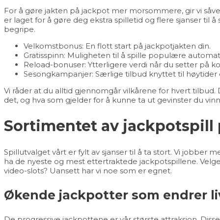
For å gøre jakten på jackpot mer morsommere, gir vi såvel n
er laget for å gøre deg ekstra spilletid og flere sjanser til å
begripe.
Velkomstbonus: En flott start på jackpotjakten din.
Gratisspinn: Muligheten til å spille populære autom
Reload-bonuser: Ytterligere verdi når du setter på k
Sesongkampanjer: Særlige tilbud knyttet til høytider
Vi råder at du alltid gjennomgår vilkårene for hvert tilbud
det, og hva som gjelder for å kunne ta ut gevinster du v
Sortimentet av jackpotspill 
Spillutvalget vårt er fylt av sjanser til å ta stort. Vi jobbe
ha de nyeste og mest ettertraktede jackpotspillene. Velg
video-slots? Uansett har vi noe som er egnet.
Økende jackpotter som endrer li
De progressive jackpottene er vår største attraksjon. Disse p