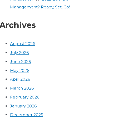
Management? Ready, Set, Go!
Archives
August 2026
July 2026
June 2026
May 2026
April 2026
March 2026
February 2026
January 2026
December 2025