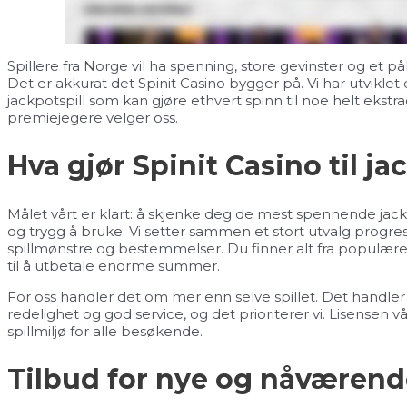
Spillere fra Norge vil ha spenning, store gevinster og et pål
Det er akkurat det Spinit Casino bygger på. Vi har utvikle
jackpotspill som kan gjøre ethvert spinn til noe helt ekst
premiejegere velger oss.
Hva gjør Spinit Casino til j
Målet vårt er klart: å skjenke deg de mest spennende jac
og trygg å bruke. Vi setter sammen et stort utvalg progr
spillmønstre og bestemmelser. Du finner alt fra populære lok
til å utbetale enorme summer.
For oss handler det om mer enn selve spillet. Det handle
redelighet og god service, og det prioriterer vi. Lisensen vå
spillmiljø for alle besøkende.
Tilbud for nye og nåværende