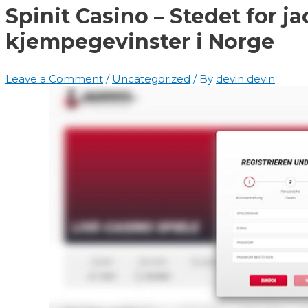
Spinit Casino – Stedet for j
kjempegevinster i Norge
Leave a Comment
/
Uncategorized
/ By
devin devin