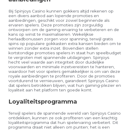
Bij Spinjoys Casino kunnen gokkers altijd rekenen op
een divers aanbod aan lopende promoties en
aanbiedingen, geschikt voor zowel beginnende als
ervaren spelers. Deze promoties zijn zorgvuldig
ontworpen om de gaming-ervaring te verbeteren en de
kans op winst te maximaliseren. Wekelijkse
herlaadbonussen zorgen voor spanning, terwijl gratis
spins op populaire gokkasten extra kansen bieden om te
winnen zonder extra inzet. Bovendien stellen
kortstondige promoties spelers in staat hun speelbudget
te vergroten met spannende uitdagingen. Spinjoys
hecht veel waarde aan integriteit door duidelijke
voorwaarden en minimale inzetvereisten te hanteren,
waardoor het voor spelers gemakkelijker is om van deze
royale aanbiedingen te profiteren. Door de promoties
voortdurend te vernieuwen, garandeert Spinjoys Casino
dat spelers betrokken blijven, wat hun gaming-plezier en
loyaliteit aan het platform ten goede komt.
Loyaliteitsprogramma
Terwijl spelers de spannende wereld van Spinjoys Casino
ontdekken, kunnen ze ook profiteren van een krachtig
loyaliteitsprogramma dat hun spelervaring verbetert. Dit
programma draait niet alleen om punten; het is een