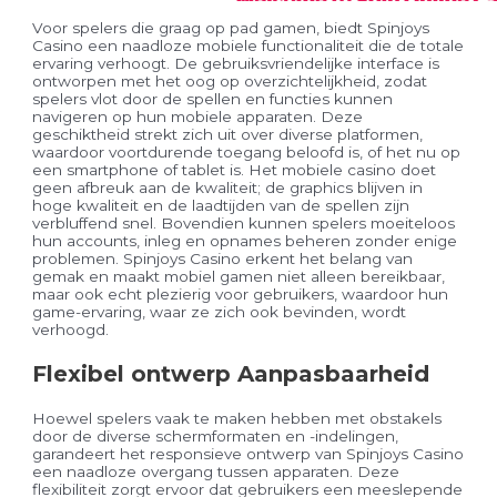
Voor spelers die graag op pad gamen, biedt Spinjoys
Casino een naadloze mobiele functionaliteit die de totale
ervaring verhoogt. De gebruiksvriendelijke interface is
ontworpen met het oog op overzichtelijkheid, zodat
spelers vlot door de spellen en functies kunnen
navigeren op hun mobiele apparaten. Deze
geschiktheid strekt zich uit over diverse platformen,
waardoor voortdurende toegang beloofd is, of het nu op
een smartphone of tablet is. Het mobiele casino doet
geen afbreuk aan de kwaliteit; de graphics blijven in
hoge kwaliteit en de laadtijden van de spellen zijn
verbluffend snel. Bovendien kunnen spelers moeiteloos
hun accounts, inleg en opnames beheren zonder enige
problemen. Spinjoys Casino erkent het belang van
gemak en maakt mobiel gamen niet alleen bereikbaar,
maar ook echt plezierig voor gebruikers, waardoor hun
game-ervaring, waar ze zich ook bevinden, wordt
verhoogd.
Flexibel ontwerp Aanpasbaarheid
Hoewel spelers vaak te maken hebben met obstakels
door de diverse schermformaten en -indelingen,
garandeert het responsieve ontwerp van Spinjoys Casino
een naadloze overgang tussen apparaten. Deze
flexibiliteit zorgt ervoor dat gebruikers een meeslepende