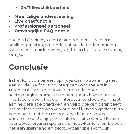
24/7 Beschikbaarheid
Meertalige ondersteuning
Live chatfunctie
Professioneel personeel
Omvangrijke FAQ-sectie
Spelers bij Spinjoys Casino kunnen gerust van hun
spellen genieten, wetende dat solide ondersteuning
slechts een muisklik verwijderd is en hun totale ervaring
verrijkt.
Conclusie
In het kort combineert Spinjoys Casino spanning met
een duidelijke focus op integriteit voor spelers in
Nederland. Met een gevarieerd spelaanbod,
aantrekkelijke promoties en een gebruiksvriendelijke
interface creëert het een interessante sfeer. Hun inzet
aan heldere spelpraktijken en veilig gokken garandeert
dat spelers zorgeloos van hun spel kunnen genieten. In
combinatie met een responsieve klantenservice
onderscheidt Spinjoys zich als een uitstekende keuze
voor zowel ervaren spelers als nieuwkomers, en belooft
het een spannend en betrouwbaar spelavontuur.