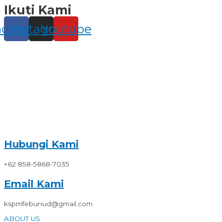
Ikuti Kami
Skip
to
content
acebook
Instagram
Youtube
Hubungi Kami
+62 858-5868-7035
Email Kami
kspmfebunud@gmail.com
ABOUT US