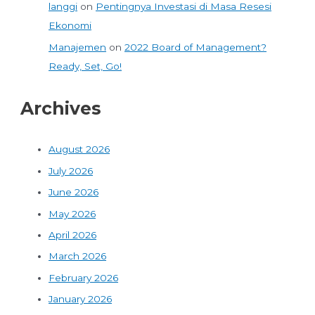
langgi
on
Pentingnya Investasi di Masa Resesi
Ekonomi
Manajemen
on
2022 Board of Management?
Ready, Set, Go!
Archives
August 2026
July 2026
June 2026
May 2026
April 2026
March 2026
February 2026
January 2026