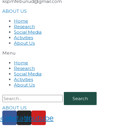
kspmfebunud@gmail.com
ABOUT US
Home
Research
Social Media
Activities
About Us
Menu
Home
Research
Social Media
Activities
About Us
Search
ABOUT US
acebook
Instagram
Youtube