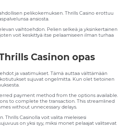
ahdollisen pelikokemuksen. Thrills Casino erottuu
kaspalvelunsa ansiosta.
televan vaihtoehdon. Pelien selkeä ja yksinkertainen
, joten voit keskittyä itse pelaamiseen ilman turhaa
Thrills Casinon opas
ehdot ja vaatimukset. Tämä auttaa välttämään
kotiutukset sujuvat ongelmitta. Kun olet tietoinen
muksesta.
eferred payment method from the options available.
ions to complete the transaction. This streamlined
games without unnecessary delays.
hrills Casinolla voit valita mieleisesi
ujuvuus on yksi syy, miksi monet pelaajat valitsevat