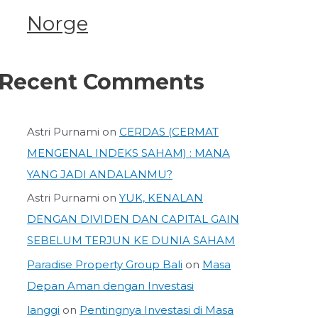
Norge
Recent Comments
Astri Purnami
on
CERDAS (CERMAT
MENGENAL INDEKS SAHAM) : MANA
YANG JADI ANDALANMU?
Astri Purnami
on
YUK, KENALAN
DENGAN DIVIDEN DAN CAPITAL GAIN
SEBELUM TERJUN KE DUNIA SAHAM
Paradise Property Group Bali
on
Masa
Depan Aman dengan Investasi
langgi
on
Pentingnya Investasi di Masa