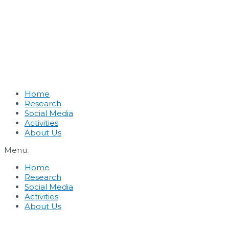
Home
Research
Social Media
Activities
About Us
Menu
Home
Research
Social Media
Activities
About Us