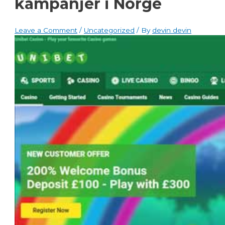
kampanjer i Norge
Leave a Comment
/
Uncategorized
/ By
devin devin