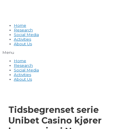
Home
Research
Social Media
Activities
About Us
Menu
Home
Research
Social Media
Activities
About Us
Tidsbegrenset serie
Unibet Casino kjører