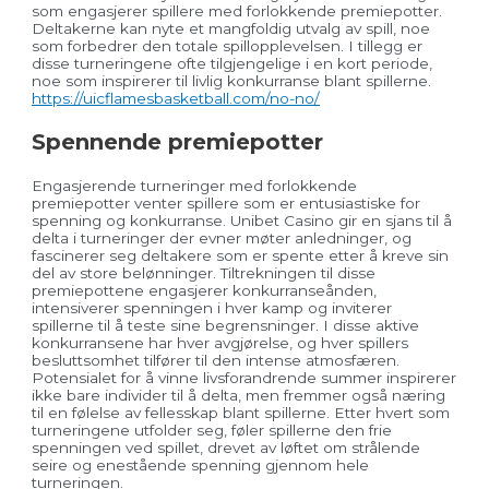
som engasjerer spillere med forlokkende premiepotter.
Deltakerne kan nyte et mangfoldig utvalg av spill, noe
som forbedrer den totale spillopplevelsen. I tillegg er
disse turneringene ofte tilgjengelige i en kort periode,
noe som inspirerer til livlig konkurranse blant spillerne.
https://uicflamesbasketball.com/no-no/
Spennende premiepotter
Engasjerende turneringer med forlokkende
premiepotter venter spillere som er entusiastiske for
spenning og konkurranse. Unibet Casino gir en sjans til å
delta i turneringer der evner møter anledninger, og
fascinerer seg deltakere som er spente etter å kreve sin
del av store belønninger. Tiltrekningen til disse
premiepottene engasjerer konkurranseånden,
intensiverer spenningen i hver kamp og inviterer
spillerne til å teste sine begrensninger. I disse aktive
konkurransene har hver avgjørelse, og hver spillers
besluttsomhet tilfører til den intense atmosfæren.
Potensialet for å vinne livsforandrende summer inspirerer
ikke bare individer til å delta, men fremmer også næring
til en følelse av fellesskap blant spillerne. Etter hvert som
turneringene utfolder seg, føler spillerne den frie
spenningen ved spillet, drevet av løftet om strålende
seire og enestående spenning gjennom hele
turneringen.