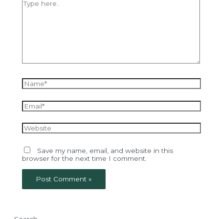
Type
here..
Name*
Email*
Website
Save my name, email, and website in this
browser for the next time I comment.
Search