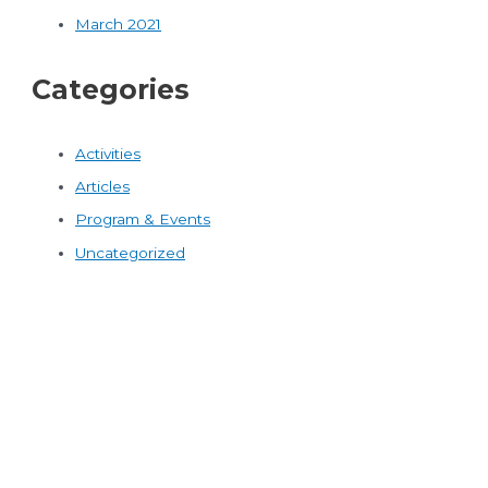
March 2021
Categories
Activities
Articles
Program & Events
Uncategorized