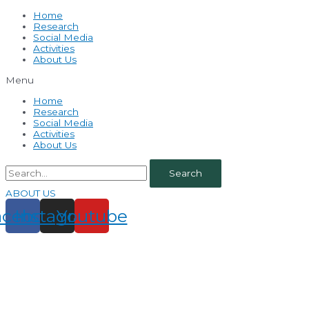
Home
Research
Social Media
Activities
About Us
Menu
Home
Research
Social Media
Activities
About Us
Search
ABOUT US
acebook
Instagram
Youtube