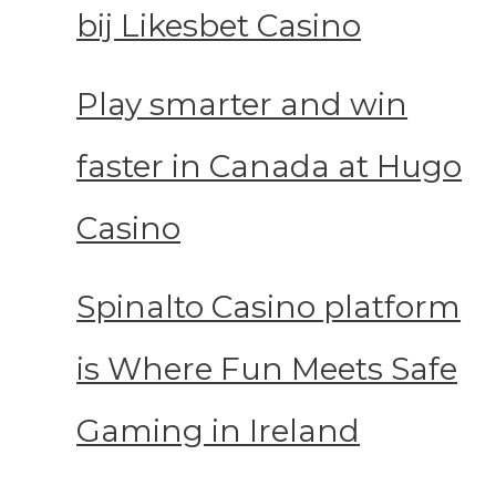
bij Likesbet Casino
Play smarter and win
faster in Canada at Hugo
Casino
Spinalto Casino platform
is Where Fun Meets Safe
Gaming in Ireland