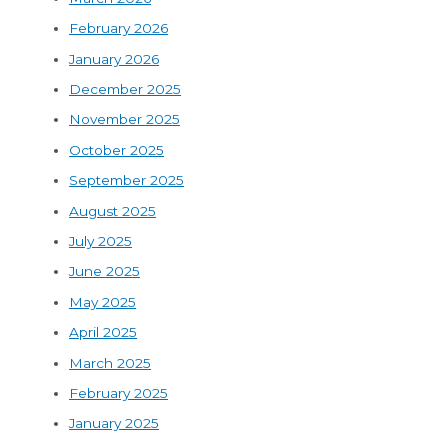
February 2026
January 2026
December 2025
November 2025
October 2025
September 2025
August 2025
July 2025
June 2025
May 2025
April 2025
March 2025
February 2025
January 2025