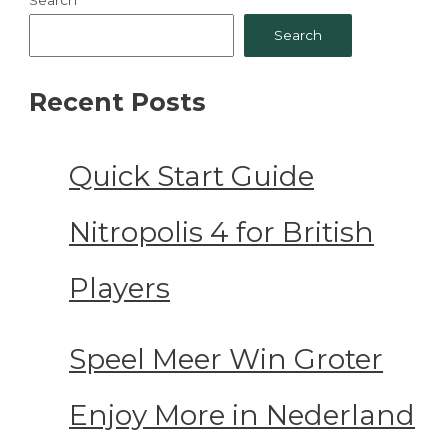
Search
Recent Posts
Quick Start Guide
Nitropolis 4 for British
Players
Speel Meer Win Groter
Enjoy More in Nederland