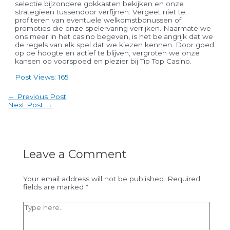
selectie bijzondere gokkasten bekijken en onze
strategieën tussendoor verfijnen. Vergeet niet te
profiteren van eventuele welkomstbonussen of
promoties die onze spelervaring verrijken. Naarmate we
ons meer in het casino begeven, is het belangrijk dat we
de regels van elk spel dat we kiezen kennen. Door goed
op de hoogte en actief te blijven, vergroten we onze
kansen op voorspoed en plezier bij Tip Top Casino.
Post Views:
165
Post
←
Previous Post
navigation
Next Post
→
Leave a Comment
Your email address will not be published.
Required
fields are marked
*
Type
here..