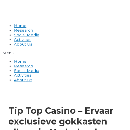
Home
Research
Social Media
Activities
About Us
Menu
Home
Research
Social Media
Activities
About Us
Tip Top Casino – Ervaar
exclusieve gokkasten