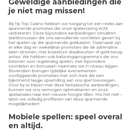
Geweldige aanbiedingen die
je niet mag missen!
Bij Tip Top Casino hebben we toegang tot een reeks aan
spannende promoties die onze spelervaring echt
verbeteren. Deze bijzondere aanbiedingen omvatten
startbonussen die ons aanvullende voordelen geven bij
het spelen op die spannende gokkasten. Daarnaast zijn
er elke dag en wekelijkse promoties die de adrenaline
laten stromen, met kosteloze draaibeurten of geld-terug-
acties. We hebben ook beloningsprogramma’s die ons
belonen voor regelmatig spelen, met bijzondere
voordelen en bonussen naarmate we in niveau stijgen.
Bovendien brengen tijdelijke evenementen
voorbijgaande promoties met zich mee die een
bijkomend laagje opwinding aan ons spel toevoegen.
Door bij te blijven met deze fantastische aanbiedingen,
kunnen we ons vermogen optimaliseren en onze
spelsessies naar een nieuwe hoogte tillen. Mis het niet –
laten we volledig profiteren van deze spannende
mogelijkheden!
Mobiele spellen: speel overal
en altijd.