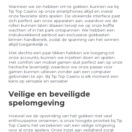
Wanneer we zin hebben om te gokken, kunnen we bij
Tip Top Casino op onze smartphones altijd en overal
onze favoriete slots spelen. De vloeiende interface past
zich perfect aan onze apparaten aan, waardoor we de
rollen kunnen laten draaien terwijl we op onze koffie
wachten of in het park ontspannen. We hebben een
indrukwekkend aanbod aan exclusieve gokkasten
binnen handbereik, zodat de spanning van het winnen
altijd toegankelijk is.
Met slechts een paar tikken hebben we toegang tot
onze accounts, kunnen we inzetten doen en spelen.
Het comfort van mobiel gamen sluit perfect aan op onze
hectische levensstijl, waardoor we onze passie voor
gamen kunnen uitleven zonder aan een computer
gebonden te zijn. Bij Tip Top Casino is elk moment een
kans op sensatie en sensatie!
Veilige en beveiligde
spelomgeving
Hoewel we de opwinding van het gokken met veel
enthousiasme omarmen, is onze hoogste prioriteit bij Tip
Top Casino het verzekeren van een veilige omgeving
voor al onze spelers. Onze inzet aan veiligheid zorgt