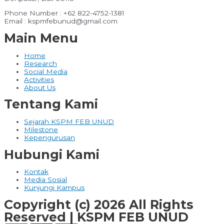
Phone Number : +62 822-4752-1381
Email : kspmfebunud@gmail.com
Main Menu
Home
Research
Social Media
Activities
About Us
Tentang Kami
Sejarah KSPM FEB UNUD
Milestone
Kepengurusan
Hubungi Kami
Kontak
Media Sosial
Kunjungi Kampus
Copyright (c) 2026 All Rights
Reserved | KSPM FEB UNUD