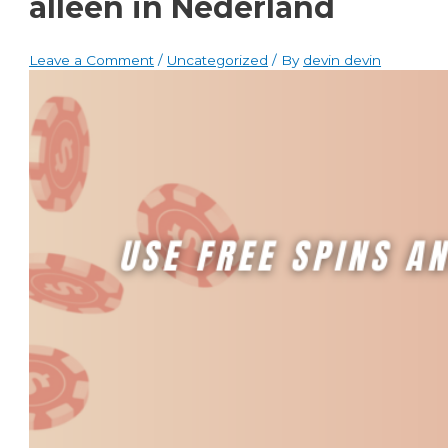
alleen in Nederland
Leave a Comment
/
Uncategorized
/ By
devin devin