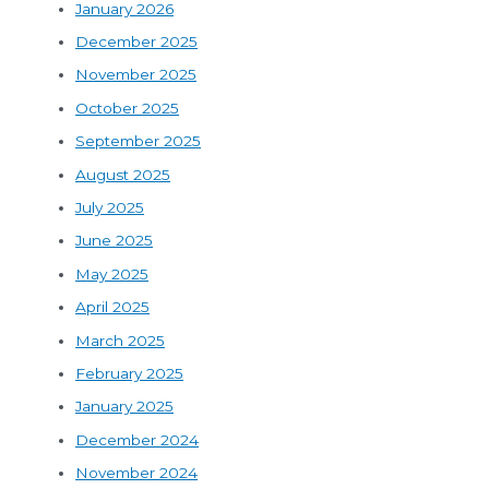
January 2026
December 2025
November 2025
October 2025
September 2025
August 2025
July 2025
June 2025
May 2025
April 2025
March 2025
February 2025
January 2025
December 2024
November 2024