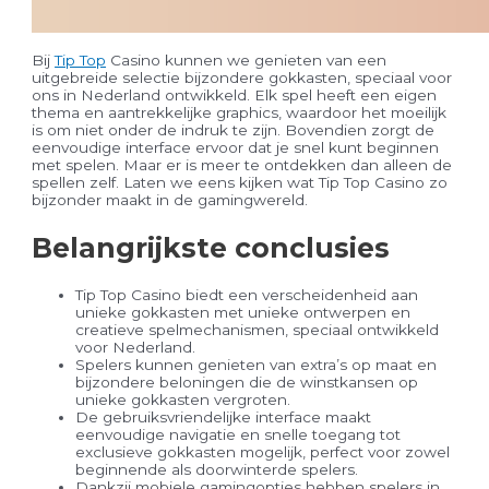
Bij
Tip Top
Casino kunnen we genieten van een
uitgebreide selectie bijzondere gokkasten, speciaal voor
ons in Nederland ontwikkeld. Elk spel heeft een eigen
thema en aantrekkelijke graphics, waardoor het moeilijk
is om niet onder de indruk te zijn. Bovendien zorgt de
eenvoudige interface ervoor dat je snel kunt beginnen
met spelen. Maar er is meer te ontdekken dan alleen de
spellen zelf. Laten we eens kijken wat Tip Top Casino zo
bijzonder maakt in de gamingwereld.
Belangrijkste conclusies
Tip Top Casino biedt een verscheidenheid aan
unieke gokkasten met unieke ontwerpen en
creatieve spelmechanismen, speciaal ontwikkeld
voor Nederland.
Spelers kunnen genieten van extra’s op maat en
bijzondere beloningen die de winstkansen op
unieke gokkasten vergroten.
De gebruiksvriendelijke interface maakt
eenvoudige navigatie en snelle toegang tot
exclusieve gokkasten mogelijk, perfect voor zowel
beginnende als doorwinterde spelers.
Dankzij mobiele gamingopties hebben spelers in