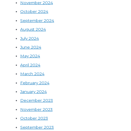
November 2024
October 2024
September 2024
August 2024
July 2024
June 2024
May 2024
April 2024
March 2024
February 2024
January 2024
December 2023
November 2023
October 2023
September 2023