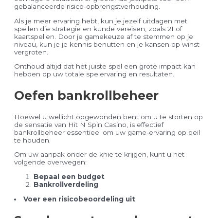
gebalanceerde risico-opbrengstverhouding.
Als je meer ervaring hebt, kun je jezelf uitdagen met
spellen die strategie en kunde vereisen, zoals 21 of
kaartspellen. Door je gamekeuze af te stemmen op je
niveau, kun je je kennis benutten en je kansen op winst
vergroten.
Onthoud altijd dat het juiste spel een grote impact kan
hebben op uw totale spelervaring en resultaten.
Oefen bankrollbeheer
Hoewel u wellicht opgewonden bent om u te storten op
de sensatie van Hit N Spin Casino, is effectief
bankrollbeheer essentieel om uw game-ervaring op peil
te houden.
Om uw aanpak onder de knie te krijgen, kunt u het
volgende overwegen:
Bepaal een budget
Bankrollverdeling
Voer een risicobeoordeling uit