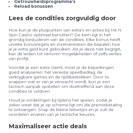
Getrouwheidsprogramma’s
Reload bonussen
Lees de condities zorgvuldig door
Hoe kun je de pluspunten van extra’s en acties bij Hit N
Spin Casino optimaal benutten? De kern ligt in het
grondig bestuderen van de condities. Elke bonus heeft
unieke bonusregels en inzetvereisten die bepalen hoe
je je extra geld kunt gebruiken. Als je deze niet begrijpt,
kan dit leiden tot verloren mogelijkheden of zelfs verlies
van profijt.
Voordat je een extra claimt, moet je de beperkingen
goed analyseren: het vereiste speelbedrag, de
verkrijgbare games en de tijdsbestekken. Door te
snappen wat er van je verwacht wordt, kun je een
tactisch aanpak opstellen om doeltreffend aan deze
condities te voldoen.
Houd je vorderingen bij tijdens het spelen, zodat je
zeker weet dat je op schema ligt om die premiebetaling
te ontvangen. Snap de kleine lettertjes en je zult de
voordelen ervaren van je tactische keuzes.
Maximaliseer actie deals