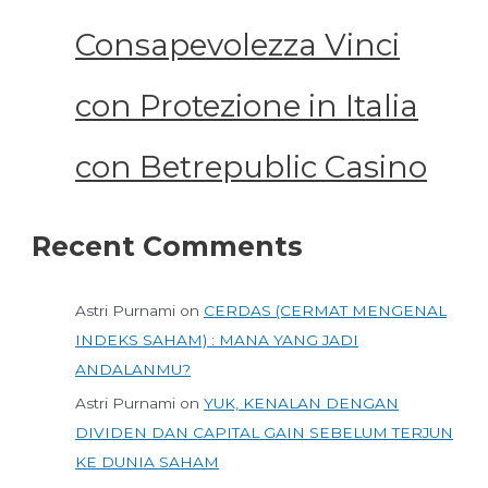
Consapevolezza Vinci
con Protezione in Italia
con Betrepublic Casino
Recent Comments
Astri Purnami
on
CERDAS (CERMAT MENGENAL
INDEKS SAHAM) : MANA YANG JADI
ANDALANMU?
Astri Purnami
on
YUK, KENALAN DENGAN
DIVIDEN DAN CAPITAL GAIN SEBELUM TERJUN
KE DUNIA SAHAM