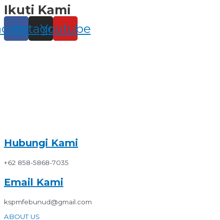
Ikuti Kami
Skip
to
content
acebook
Instagram
Youtube
Hubungi Kami
+62 858-5868-7035
Email Kami
kspmfebunud@gmail.com
ABOUT US