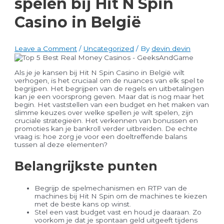
spelen bij Hit N Spin
Casino in België
Leave a Comment
/
Uncategorized
/ By
devin devin
Als je je kansen bij Hit N Spin Casino in België wilt
verhogen, is het cruciaal om de nuances van elk spel te
begrijpen. Het begrijpen van de regels en uitbetalingen
kan je een voorsprong geven. Maar dat is nog maar het
begin. Het vaststellen van een budget en het maken van
slimme keuzes over welke spellen je wilt spelen, zijn
cruciale strategieën. Het verkennen van bonussen en
promoties kan je bankroll verder uitbreiden. De echte
vraag is: hoe zorg je voor een doeltreffende balans
tussen al deze elementen?
Belangrijkste punten
Begrijp de spelmechanismen en RTP van de
machines bij Hit N Spin om de machines te kiezen
met de beste kans op winst.
Stel een vast budget vast en houd je daaraan. Zo
voorkom je dat je spontaan geld uitgeeft tijdens