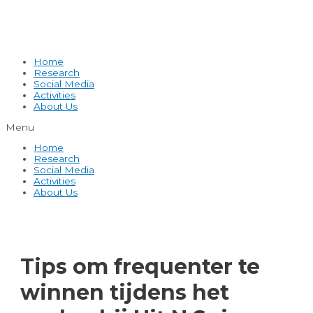
Home
Research
Social Media
Activities
About Us
Menu
Home
Research
Social Media
Activities
About Us
Tips om frequenter te
winnen tijdens het