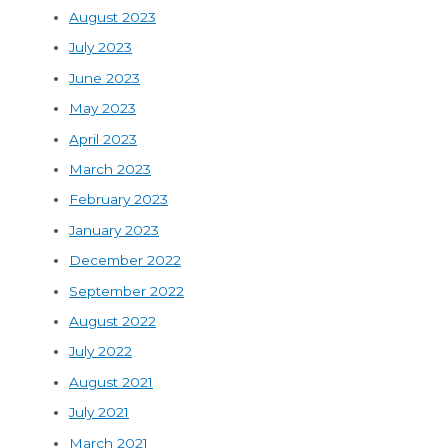
August 2023
July 2023
June 2023
May 2023
April 2023
March 2023
February 2023
January 2023
December 2022
September 2022
August 2022
July 2022
August 2021
July 2021
March 2021