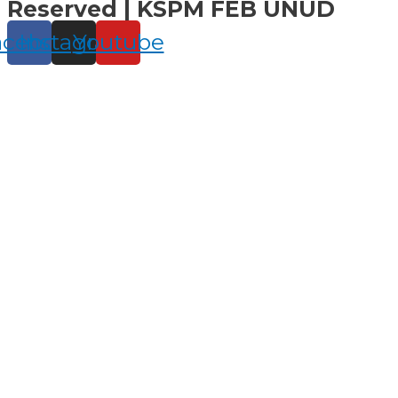
Reserved | KSPM FEB UNUD
acebook
Instagram
Youtube