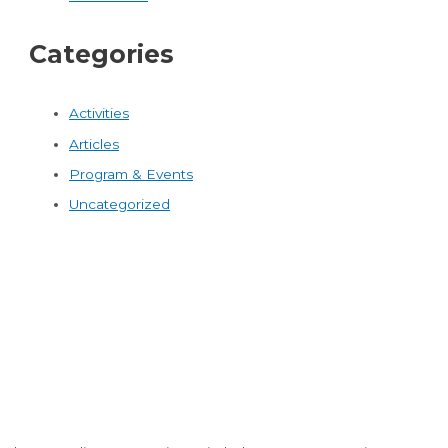
Categories
Activities
Articles
Program & Events
Uncategorized