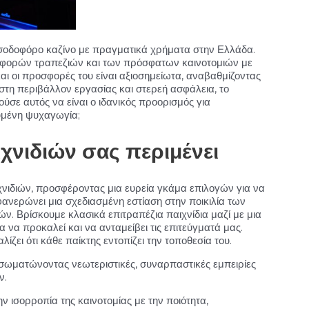
οσοδοφόρο καζίνο με πραγματικά χρήματα στην Ελλάδα.
φορών τραπεζιών και των πρόσφατων καινοτομιών με
και οι προσφορές του είναι αξιοσημείωτα, αναβαθμίζοντας
ήστη περιβάλλον εργασίας και στερεή ασφάλεια, το
σε αυτός να είναι ο ιδανικός προορισμός για
υμένη ψυχαγωγία;
χνιδιών σας περιμένει
χνιδιών, προσφέροντας μια ευρεία γκάμα επιλογών για να
ανερώνει μια σχεδιασμένη εστίαση στην ποικιλία των
ών. Βρίσκουμε κλασικά επιτραπέζια παιχνίδια μαζί με μια
να προκαλεί και να ανταμείβει τις επιτεύγματά μας.
ει ότι κάθε παίκτης εντοπίζει την τοποθεσία του.
νσωματώνοντας νεωτεριστικές, συναρπαστικές εμπειρίες
ν.
ν ισορροπία της καινοτομίας με την ποιότητα,