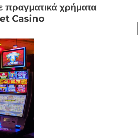
ε πραγματικά χρήματα
bet Casino