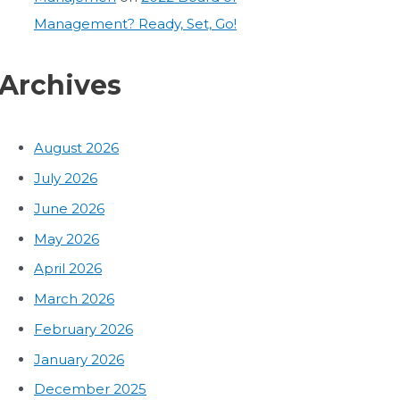
Management? Ready, Set, Go!
Archives
August 2026
July 2026
June 2026
May 2026
April 2026
March 2026
February 2026
January 2026
December 2025