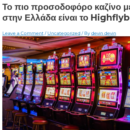
Το πιο προσοδοφόρο καζίνο μ
στην Ελλάδα είναι το Highfly
Leave a Comment
/
Uncategorized
/ By
devin devin