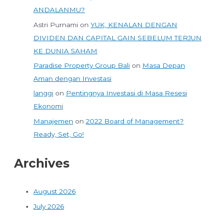
ANDALANMU?
Astri Purnami
on
YUK, KENALAN DENGAN
DIVIDEN DAN CAPITAL GAIN SEBELUM TERJUN
KE DUNIA SAHAM
Paradise Property Group Bali
on
Masa Depan
Aman dengan Investasi
langgi
on
Pentingnya Investasi di Masa Resesi
Ekonomi
Manajemen
on
2022 Board of Management?
Ready, Set, Go!
Archives
August 2026
July 2026