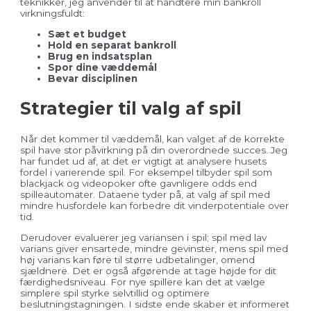
teknikker, jeg anvender til at håndtere min bankroll
virkningsfuldt:
Sæt et budget
Hold en separat bankroll
Brug en indsatsplan
Spor dine væddemål
Bevar disciplinen
Strategier til valg af spil
Når det kommer til væddemål, kan valget af de korrekte
spil have stor påvirkning på din overordnede succes. Jeg
har fundet ud af, at det er vigtigt at analysere husets
fordel i varierende spil. For eksempel tilbyder spil som
blackjack og videopoker ofte gavnligere odds end
spilleautomater. Dataene tyder på, at valg af spil med
mindre husfordele kan forbedre dit vinderpotentiale over
tid.
Derudover evaluerer jeg variansen i spil; spil med lav
varians giver ensartede, mindre gevinster, mens spil med
høj varians kan føre til større udbetalinger, omend
sjældnere. Det er også afgørende at tage højde for dit
færdighedsniveau. For nye spillere kan det at vælge
simplere spil styrke selvtillid og optimere
beslutningstagningen. I sidste ende skaber et informeret