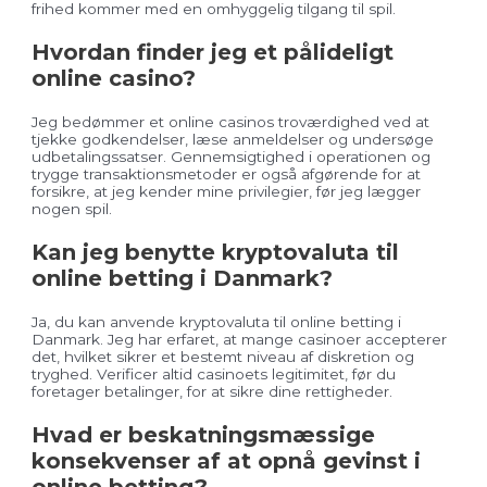
frihed kommer med en omhyggelig tilgang til spil.
Hvordan finder jeg et pålideligt
online casino?
Jeg bedømmer et online casinos troværdighed ved at
tjekke godkendelser, læse anmeldelser og undersøge
udbetalingssatser. Gennemsigtighed i operationen og
trygge transaktionsmetoder er også afgørende for at
forsikre, at jeg kender mine privilegier, før jeg lægger
nogen spil.
Kan jeg benytte kryptovaluta til
online betting i Danmark?
Ja, du kan anvende kryptovaluta til online betting i
Danmark. Jeg har erfaret, at mange casinoer accepterer
det, hvilket sikrer et bestemt niveau af diskretion og
tryghed. Verificer altid casinoets legitimitet, før du
foretager betalinger, for at sikre dine rettigheder.
Hvad er beskatningsmæssige
konsekvenser af at opnå gevinst i
online betting?