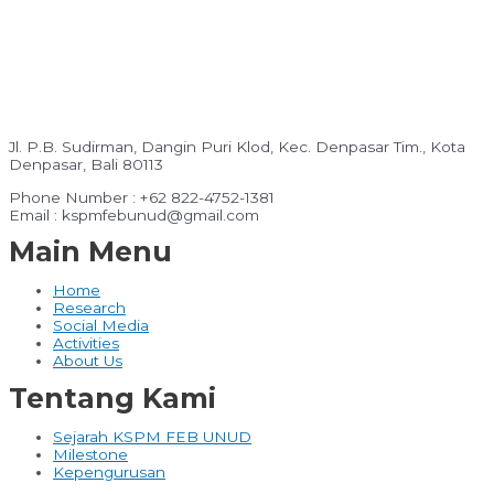
Jl. P.B. Sudirman, Dangin Puri Klod, Kec. Denpasar Tim., Kota
Denpasar, Bali 80113
Phone Number : +62 822-4752-1381
Email : kspmfebunud@gmail.com
Main Menu
Home
Research
Social Media
Activities
About Us
Tentang Kami
Sejarah KSPM FEB UNUD
Milestone
Kepengurusan