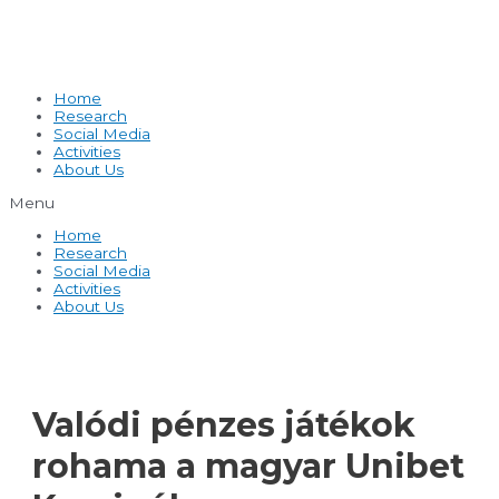
Home
Research
Social Media
Activities
About Us
Menu
Home
Research
Social Media
Activities
About Us
Valódi pénzes játékok
rohama a magyar Unibet