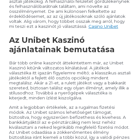
asztali játékokig. A felhasználói felületet gördülékenynek
és felhasználóbarátnak találtam, ami növelte az
összélményemet. De ami különösen felkeltette az
érdeklődésemet, az az új játékosoknak szóló ajánlatok
voltak. Alig várom, hogy többet osszak meg arról, hogy
mi teszi ezt a kaszinót jó választássá.
Casino Unibet
Az Unibet Kaszinó
ajánlatainak bemutatása
Bár több online kaszinót áttekintettem már, az Unibet
Kaszinó kitűnik változatos kínálatával. A játékok
választéka itt igazán figyelemre méltó; a klasszikus asztali
játékoktól a fejlett élő osztós opciókig mindent
megtalálsz. Akár a 21-et, a rulett játékot vagy a bakkarát
szereted, biztosan találsz egy olyan élményt, amely illik a
stílusodhoz. Továbbá a nyerőgépek választéka is
kiterjedt, minden ízlést kiszolgálva.
Amit a legjobban értékelek, az a rugalmas fizetési
módok. Az Unibet számos lehetőséget támogat,
biztosítva, hogy egyszerűen befizethess és kivehess. A
bankkártyáktól az e-pénztárcákig nem lesz nehéz
kiválasztani a neked leginkább megfelelő fizetési módot.
Az Unibet odaadása a zökkenőmentes élmény
biztosítása iránt kiemeli a többi közül, így a valódi pénzes