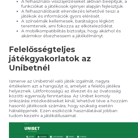
A felhasználói visszajelzéseket aktívan beépítjük, a
funkciókat a játékosok igényei alapján fejlesztjük.
A felhasználóbarát elrendezés lehetővé teszi a
játékok és információk gyors elérését.
A színsémák kellemesek, barátságos légkört
teremtenek, ami fokozza az elköteleződést.
A mobilkompatibilitás biztosítja, hogy akárhol és
akármikor élvezhessem a játékélményt.
Felelősségteljes
játékgyakorlatok az
Unibetnél
Ismerve az Unibetnél való játék izgalmát, nagyra
értékelem azt a hangsúlyt is, amelyet a felelős játékra
helyeznek. Létfontosságú az élvezet és az óvatosság
közötti egyensúly fenntartása. Az Unibet komoly
önkizárási intézkedéseket kínál, lehetővé téve a hozzám
hasonló játékosok számára, hogy szükség esetén
hátralépjenek. Ezen eszközök használatával jobban
tudom kezelni a játékstílusaimat.