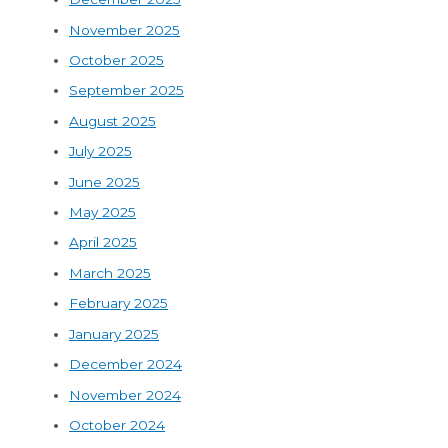
November 2025
October 2025
September 2025
August 2025
July 2025
June 2025
May 2025
April 2025
March 2025
February 2025
January 2025
December 2024
November 2024
October 2024