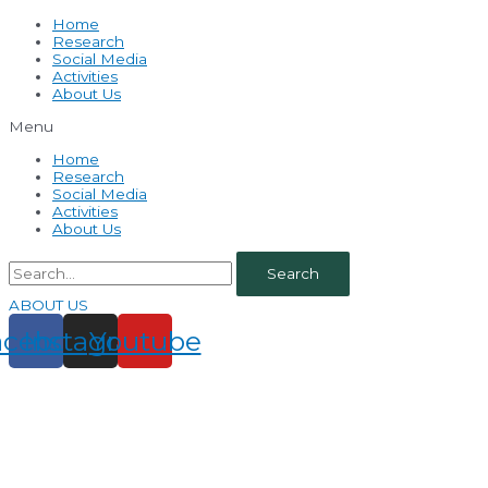
Home
Research
Social Media
Activities
About Us
Menu
Home
Research
Social Media
Activities
About Us
Search
ABOUT US
acebook
Instagram
Youtube