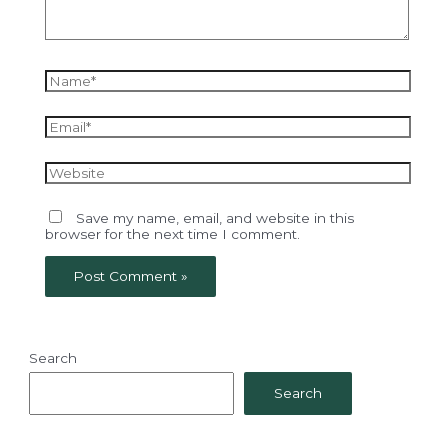
Name*
Email*
Website
Save my name, email, and website in this
browser for the next time I comment.
Search
Search