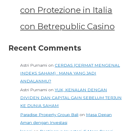
con Protezione in Italia
con Betrepublic Casino
Recent Comments
Astri Purnami
on
CERDAS (CERMAT MENGENAL
INDEKS SAHAM) : MANA YANG JADI
ANDALANMU?
Astri Purnami
on
YUK, KENALAN DENGAN
DIVIDEN DAN CAPITAL GAIN SEBELUM TERJUN
KE DUNIA SAHAM
Paradise Property Group Bali
on
Masa Depan
Aman dengan Investasi