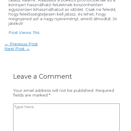
találsz valamit. Ráadásul a bőkezű promócióknak és a
könnyen használható felületnek köszönhetően
egyszerűen kihasználhatod az idődet. Csak ne feledd,
hogy felelősségteljesen kell játssz, és lehet, hogy
megnyered azt a nagy nyereményt, amiről álmodtál. Jó
játékot!
Post Views:
194
Post
←
Previous Post
navigation
Next Post
→
Leave a Comment
Your email address will not be published.
Required
fields are marked
*
Type
here..