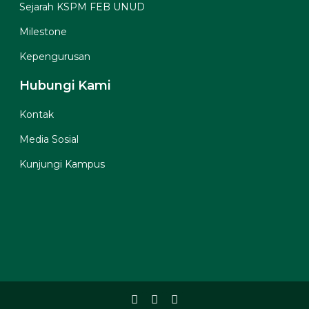
Sejarah KSPM FEB UNUD
Milestone
Kepengurusan
Hubungi Kami
Kontak
Media Sosial
Kunjungi Kampus