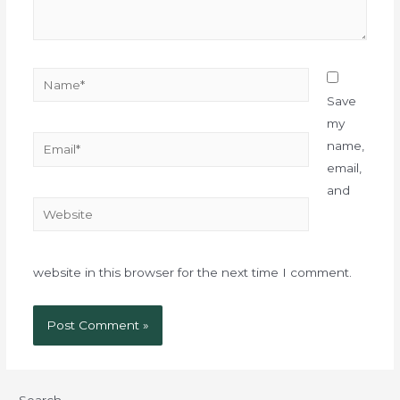
Save
my
name,
email,
and
website in this browser for the next time I comment.
Search