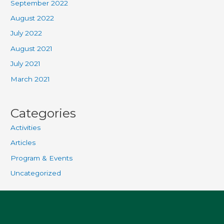
September 2022
August 2022
July 2022
August 2021
July 2021
March 2021
Categories
Activities
Articles
Program & Events
Uncategorized