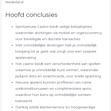
Nederland.
Hoofd conclusies
SpinSamurai Casino biedt veilige betaalopties,
waaronder stortingen via mobiel en cryptocurrency
voor beveiligde en discrete transacties.
Met onmiddellijke stortingen heb je onmiddellijk
toegang tot je geld, wat zorgt voor een soepele
spelervaring.
Het casino biedt een verscheidenheid aan spellen
waarmee je onmiddellijk kunt winnen, waaronder
jackpot slots en scratchcards, voor snelle spanning.
Nieuwe spelers kunnen profiteren van ruime
welkomstbonussen en complimentaire spins,
waardoor hun kans op onmiddellijke winsten
toeneemt.
Dankzij solide klantenservice en hoogwaardige