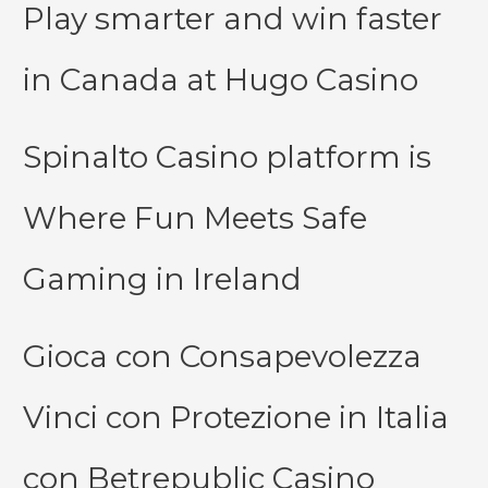
Play smarter and win faster
in Canada at Hugo Casino
Spinalto Casino platform is
Where Fun Meets Safe
Gaming in Ireland
Gioca con Consapevolezza
Vinci con Protezione in Italia
con Betrepublic Casino