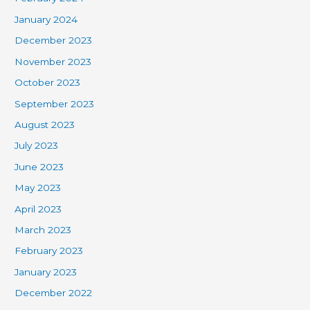
January 2024
December 2023
November 2023
October 2023
September 2023
August 2023
July 2023
June 2023
May 2023
April 2023
March 2023
February 2023
January 2023
December 2022