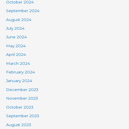
October 2024
September 2024
August 2024
July 2024
June 2024
May 2024
April 2024
March 2024
February 2024
January 2024
December 2023
November 2023
October 2023
September 2023
August 2023