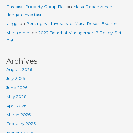
Paradise Property Group Bali
on
Masa Depan Aman
dengan Investasi
langgi
on
Pentingnya Investasi di Masa Resesi Ekonomi
Manajemen
on
2022 Board of Management? Ready, Set,
Go!
Archives
August 2026
July 2026
June 2026
May 2026
April 2026
March 2026
February 2026
January 2026