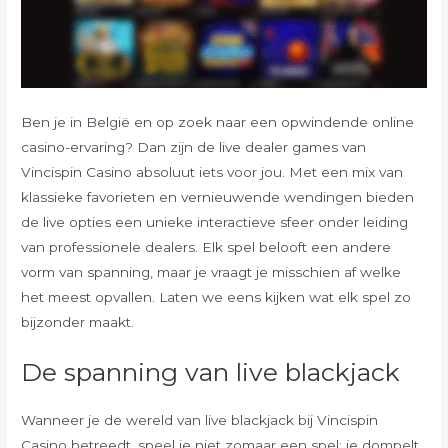
Ben je in België en op zoek naar een opwindende online
casino-ervaring? Dan zijn de live dealer games van
Vincispin Casino absoluut iets voor jou. Met een mix van
klassieke favorieten en vernieuwende wendingen bieden
de live opties een unieke interactieve sfeer onder leiding
van professionele dealers. Elk spel belooft een andere
vorm van spanning, maar je vraagt je misschien af welke
het meest opvallen. Laten we eens kijken wat elk spel zo
bijzonder maakt.
De spanning van live blackjack
Wanneer je de wereld van live blackjack bij Vincispin
Casino betreedt, speel je niet zomaar een spel; je dompelt