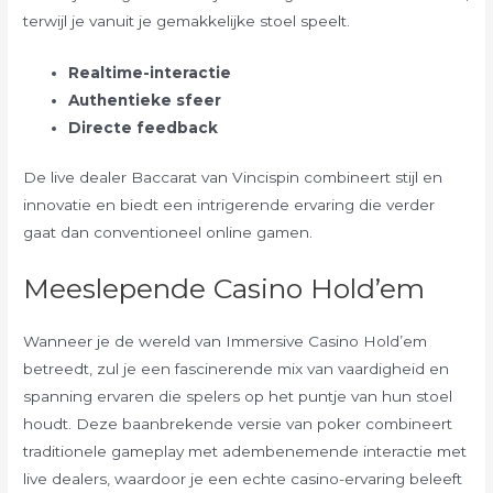
terwijl je vanuit je gemakkelijke stoel speelt.
Realtime-interactie
Authentieke sfeer
Directe feedback
De live dealer Baccarat van Vincispin combineert stijl en
innovatie en biedt een intrigerende ervaring die verder
gaat dan conventioneel online gamen.
Meeslepende Casino Hold’em
Wanneer je de wereld van Immersive Casino Hold’em
betreedt, zul je een fascinerende mix van vaardigheid en
spanning ervaren die spelers op het puntje van hun stoel
houdt. Deze baanbrekende versie van poker combineert
traditionele gameplay met adembenemende interactie met
live dealers, waardoor je een echte casino-ervaring beleeft