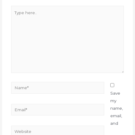
Save
my
name,
email,
and