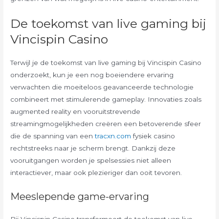
De toekomst van live gaming bij
Vincispin Casino
Terwijl je de toekomst van live gaming bij Vincispin Casino
onderzoekt, kun je een nog boeiendere ervaring
verwachten die moeiteloos geavanceerde technologie
combineert met stimulerende gameplay. Innovaties zoals
augmented reality en vooruitstrevende
streamingmogelijkheden creëren een betoverende sfeer
die de spanning van een
tracxn.com
fysiek casino
rechtstreeks naar je scherm brengt. Dankzij deze
vooruitgangen worden je spelsessies niet alleen
interactiever, maar ook plezieriger dan ooit tevoren.
Meeslepende game-ervaring
Bij Vincispin Casino transformeert de toekomst van live