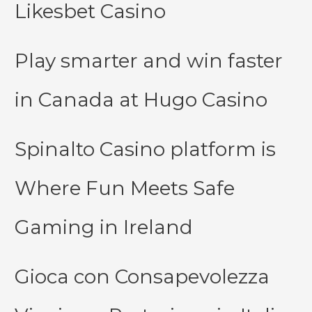
Likesbet Casino
Play smarter and win faster
in Canada at Hugo Casino
Spinalto Casino platform is
Where Fun Meets Safe
Gaming in Ireland
Gioca con Consapevolezza