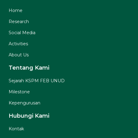
Home
Research
Social Media
Activities
About Us
Tentang Kami
Sejarah KSPM FEB UNUD
Milestone
Kepengurusan
Hubungi Kami
Kontak