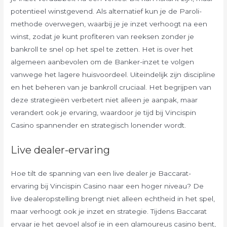
potentieel winstgevend. Als alternatief kun je de Paroli-
methode overwegen, waarbij je je inzet verhoogt na een
winst, zodat je kunt profiteren van reeksen zonder je
bankroll te snel op het spel te zetten. Het is over het
algemeen aanbevolen om de Banker-inzet te volgen
vanwege het lagere huisvoordeel. Uiteindelijk zijn discipline
en het beheren van je bankroll cruciaal. Het begrijpen van
deze strategieën verbetert niet alleen je aanpak, maar
verandert ook je ervaring, waardoor je tijd bij Vincispin
Casino spannender en strategisch lonender wordt.
Live dealer-ervaring
Hoe tilt de spanning van een live dealer je Baccarat-
ervaring bij Vincispin Casino naar een hoger niveau? De
live dealeropstelling brengt niet alleen echtheid in het spel,
maar verhoogt ook je inzet en strategie. Tijdens Baccarat
ervaar je het gevoel alsof je in een glamoureus casino bent,