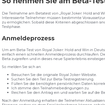
So nehmen Sie am Beta-Test
Die Teilnahme am Betatest von „Royal Joker: Hold and Win“ 
Interessierte Teilnehmer müssen bestimmte Voraussetzung
zu ermöglichen. Sobald diese Kriterien abgeschlossen si
Testphase.
Anmeldeprozess
Um am Beta-Test von Royal Joker: Hold and Win in Deuts
einfach einen schnellen Anmeldeprozess durchlaufen. Diese
Beta zugreifen und in dieses neue Spielerlebnis einsteig
So melden Sie sich an:
Besuchen Sie die originale Royal Joker-Website.
Suchen Sie den Teil zur Beta-Testregistrierung.
Füllen Sie die benötigten persönlichen Daten korrek
Ich stimme den Teilnahmebedingungen zu.
Reichen Sie den Antrag ein und warten Sie auf die B
Nach der Anmeldung erhalten die Teilnehmer Aktualisie
Etappen, sodass sie dem Spiel teilnehmen können, sobald 