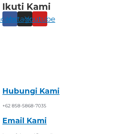
Ikuti Kami
Skip
to
content
acebook
Instagram
Youtube
Hubungi Kami
+62 858-5868-7035
Email Kami