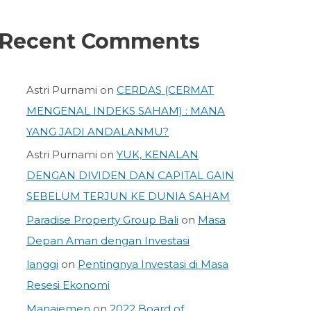
Recent Comments
Astri Purnami
on
CERDAS (CERMAT
MENGENAL INDEKS SAHAM) : MANA
YANG JADI ANDALANMU?
Astri Purnami
on
YUK, KENALAN
DENGAN DIVIDEN DAN CAPITAL GAIN
SEBELUM TERJUN KE DUNIA SAHAM
Paradise Property Group Bali
on
Masa
Depan Aman dengan Investasi
langgi
on
Pentingnya Investasi di Masa
Resesi Ekonomi
Manajemen
on
2022 Board of