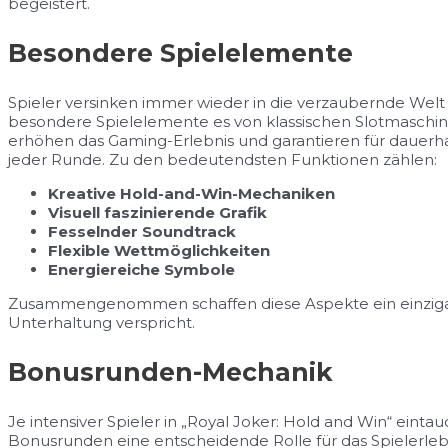
begeistert.
Besondere Spielelemente
Spieler versinken immer wieder in die verzaubernde Welt 
besondere Spielelemente es von klassischen Slotmaschi
erhöhen das Gaming-Erlebnis und garantieren für dauerha
jeder Runde. Zu den bedeutendsten Funktionen zählen:
Kreative Hold-and-Win-Mechaniken
Visuell faszinierende Grafik
Fesselnder Soundtrack
Flexible Wettmöglichkeiten
Energiereiche Symbole
Zusammengenommen schaffen diese Aspekte ein einzigart
Unterhaltung verspricht.
Bonusrunden-Mechanik
Je intensiver Spieler in „Royal Joker: Hold and Win“ eintau
Bonusrunden eine entscheidende Rolle für das Spielerle