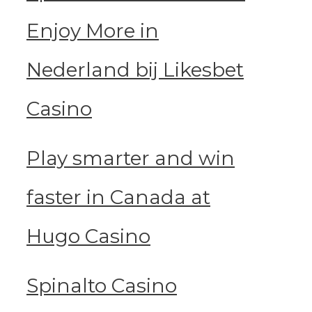
Enjoy More in
Nederland bij Likesbet
Casino
Play smarter and win
faster in Canada at
Hugo Casino
Spinalto Casino