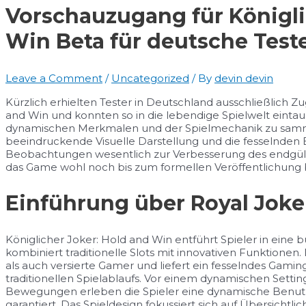
Vorschauzugang für Königli
Win Beta für deutsche Test
Leave a Comment
/
Uncategorized
/ By
devin devin
Kürzlich erhielten Tester in Deutschland ausschließlich Z
and Win und konnten so in die lebendige Spielwelt eintauc
dynamischen Merkmalen und der Spielmechanik zu samm
beeindruckende Visuelle Darstellung und die fesselnden 
Beobachtungen wesentlich zur Verbesserung des endgült
das Game wohl noch bis zum formellen Veröffentlichung 
Einführung über Royal Joke
Königlicher Joker: Hold and Win entführt Spieler in eine
kombiniert traditionelle Slots mit innovativen Funktionen. 
als auch versierte Gamer und liefert ein fesselndes Gamin
traditionellen Spielablaufs. Vor einem dynamischen Sett
Bewegungen erleben die Spieler eine dynamische Benutzero
garantiert. Das Spieldesign fokussiert sich auf Übersichtli