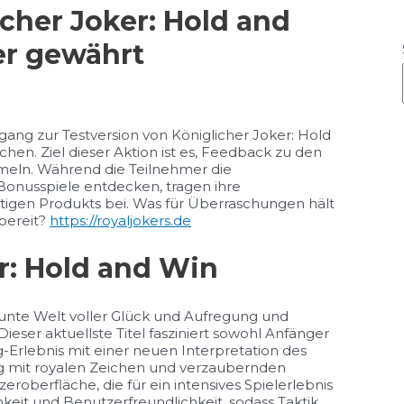
cher Joker: Hold and
er gewährt
ugang zur Testversion von Königlicher Joker: Hold
hen. Ziel dieser Aktion ist es, Feedback zu den
eln. Während die Teilnehmer die
Bonusspiele entdecken, tragen ihre
igen Produkts bei. Was für Überraschungen hält
bereit?
https://royaljokers.de
r: Hold and Win
 bunte Welt voller Glück und Aufregung und
Dieser aktuellste Titel fasziniert sowohl Anfänger
g-Erlebnis mit einer neuen Interpretation des
ing mit royalen Zeichen und verzaubernden
berfläche, die für ein intensives Spielerlebnis
chkeit und Benutzerfreundlichkeit, sodass Taktik