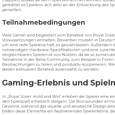
gestattet es Spielern, sich aktiv an der Entwicklung des S
genießen.
Teilnahmebedingungen
Viele Gamer sind begeistert vom Betatest von Royal Jok
Voraussetzungen einhalten. Bewerber müssen in Deutschl
um eine reife Spielerschaft zu gewährleisten. Außerdem b
notwendigen Hardware-Spezifikationen und eine zuverläs
vergleichbaren Spielen ist von Nutzen, da sie so konstruk
Teilnahme in der Beta-Community, zum Beispiel in Foren o
Beobachtungen zu teilen und produktiv kooperieren. Wer d
diesen exklusiven Betatest auserwählt zu werden.
Gaming-Erlebnis und Spie
In „Royal Joker: Hold and Win“ erleben die Spieler eine ei
den Spielspaß erheblich steigern. Die Bonusrunden erm
Gewinne, während das visuelle und akustische Design ein
bilden diese Elemente ein faszinierendes Spielerlebnis, d