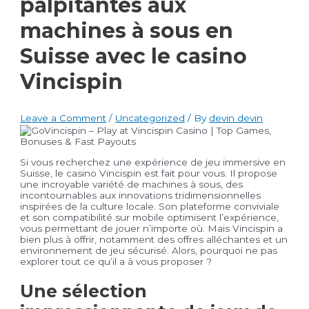
palpitantes aux
machines à sous en
Suisse avec le casino
Vincispin
Leave a Comment
/
Uncategorized
/ By
devin devin
Si vous recherchez une expérience de jeu immersive en
Suisse, le casino Vincispin est fait pour vous. Il propose
une incroyable variété de machines à sous, des
incontournables aux innovations tridimensionnelles
inspirées de la culture locale. Son plateforme conviviale
et son compatibilité sur mobile optimisent l’expérience,
vous permettant de jouer n’importe où. Mais Vincispin a
bien plus à offrir, notamment des offres alléchantes et un
environnement de jeu sécurisé. Alors, pourquoi ne pas
explorer tout ce qu’il a à vous proposer ?
Une sélection