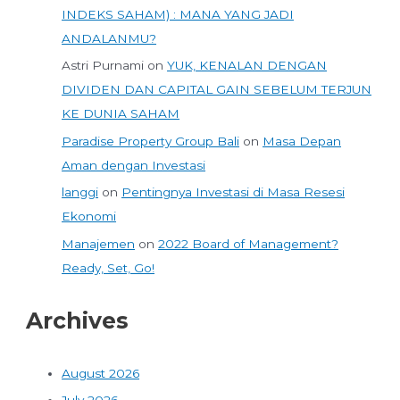
INDEKS SAHAM) : MANA YANG JADI
ANDALANMU?
Astri Purnami
on
YUK, KENALAN DENGAN
DIVIDEN DAN CAPITAL GAIN SEBELUM TERJUN
KE DUNIA SAHAM
Paradise Property Group Bali
on
Masa Depan
Aman dengan Investasi
langgi
on
Pentingnya Investasi di Masa Resesi
Ekonomi
Manajemen
on
2022 Board of Management?
Ready, Set, Go!
Archives
August 2026