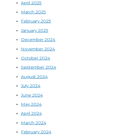
April 2025
March 2025
February 2025
January 2025
December 2024
November 2024
October 2024
September 2024
August 2024
July 2024
June 2024
May 2024
April 2024
March 2024
February 2024