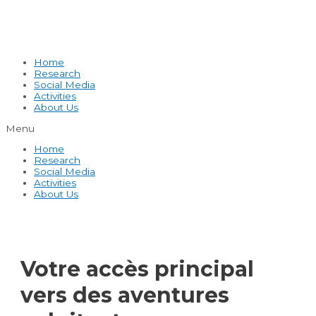
Home
Research
Social Media
Activities
About Us
Menu
Home
Research
Social Media
Activities
About Us
Votre accès principal
vers des aventures