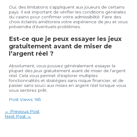
Oui, des limitations s’appliquent aux joueurs de certains
pays. Il est important de vérifier les conditions générales
du casino pour confirmer votre admissibilité. Faire des
choix éclairés améliorera votre expérience de jeu et vous
préviendra d’éventuels problèmes.
Est-ce que je peux essayer les jeux
gratuitement avant de miser de
l’argent réel ?
Absolument, vous pouvez généralement essayer la
plupart des jeux gratuitement avant de miser de l’argent
réel. Cela vous permet d’explorer multiples
fonctionnalités et stratégies sans risque financier, et de
passer sans souci aux mises en argent réel lorsque vous
vous sentirez prêt.
Post Views:
165
Post
←
Previous Post
navigation
Next Post
→