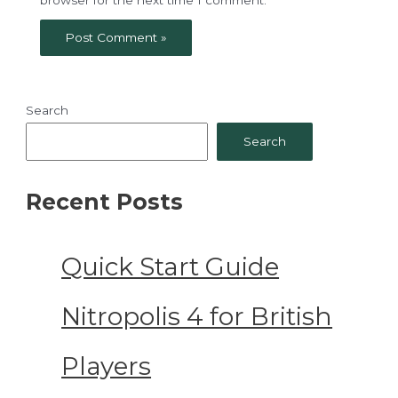
browser for the next time I comment.
Search
Search
Recent Posts
Quick Start Guide
Nitropolis 4 for British
Players