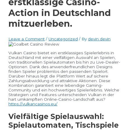
erstklassige Casino-
Action in Deutschland
mitzuerleben.
Leave a Comment
/
Uncategorized
/ By
devin devin
Vulkan Casino bietet ein erstklassiges Spielerlebnis in
Deutschland mit einer vielfältigen Auswahl an Spielen,
von traditionellen Spielautomaten bis hin zu Live-Dealer-
Optionen. Dank des anwenderfreundlichen Designs
finden Spieler problemlos den passenden Spielort.
Darüber hinaus legt die Plattform Wert auf sichere
Zahlungsabwicklung und attraktive Aktionen. Diese
Kombination garantiert eine lebendige Gaming-
Community und ein hochwertiges Spielerlebnis. Welche
Strategien und Features unterscheiden Vulkan in der
hart umkämpften Online-Casino-Landschaft aus?
https://vulkancasinos.eu/
Vielfältige Spielauswahl:
Spielautomaten, Tischspiele