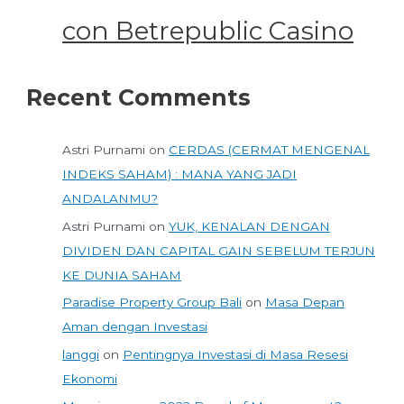
con Betrepublic Casino
Recent Comments
Astri Purnami
on
CERDAS (CERMAT MENGENAL
INDEKS SAHAM) : MANA YANG JADI
ANDALANMU?
Astri Purnami
on
YUK, KENALAN DENGAN
DIVIDEN DAN CAPITAL GAIN SEBELUM TERJUN
KE DUNIA SAHAM
Paradise Property Group Bali
on
Masa Depan
Aman dengan Investasi
langgi
on
Pentingnya Investasi di Masa Resesi
Ekonomi