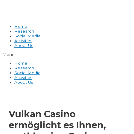
Home
Research
Social Media
Activities
About Us
Menu
Home
Research
Social Media
Activities
About Us
Vulkan Casino
ermöglicht es Ihnen,