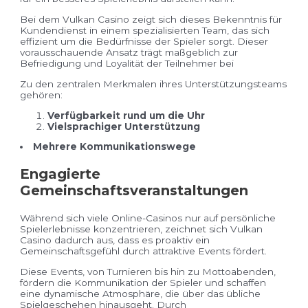
Bei dem Vulkan Casino zeigt sich dieses Bekenntnis für
Kundendienst in einem spezialisierten Team, das sich
effizient um die Bedürfnisse der Spieler sorgt. Dieser
vorausschauende Ansatz trägt maßgeblich zur
Befriedigung und Loyalität der Teilnehmer bei
Zu den zentralen Merkmalen ihres Unterstützungsteams
gehören:
Verfügbarkeit rund um die Uhr
Vielsprachiger Unterstützung
Mehrere Kommunikationswege
Engagierte
Gemeinschaftsveranstaltungen
Während sich viele Online-Casinos nur auf persönliche
Spielerlebnisse konzentrieren, zeichnet sich Vulkan
Casino dadurch aus, dass es proaktiv ein
Gemeinschaftsgefühl durch attraktive Events fördert.
Diese Events, von Turnieren bis hin zu Mottoabenden,
fördern die Kommunikation der Spieler und schaffen
eine dynamische Atmosphäre, die über das übliche
Spielgeschehen hinausgeht. Durch