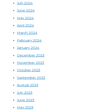
July 2024
June 2024
May 2024
April 2024
March 2024
February 2024
January 2024
December 2023
November 2023
October 2023
September 2023
August 2023
July 2023
June 2023
May 2023