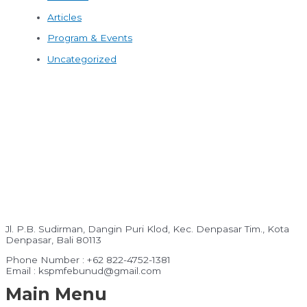
Articles
Program & Events
Uncategorized
Jl. P.B. Sudirman, Dangin Puri Klod, Kec. Denpasar Tim., Kota
Denpasar, Bali 80113
Phone Number : +62 822-4752-1381
Email : kspmfebunud@gmail.com
Main Menu