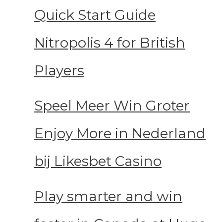
Quick Start Guide
Nitropolis 4 for British
Players
Speel Meer Win Groter
Enjoy More in Nederland
bij Likesbet Casino
Play smarter and win