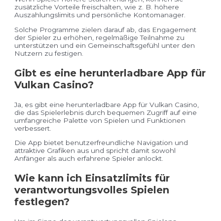
zusätzliche Vorteile freischalten, wie z. B. höhere
Auszahlungslimits und persönliche Kontomanager.
Solche Programme zielen darauf ab, das Engagement
der Spieler zu erhöhen, regelmäßige Teilnahme zu
unterstützen und ein Gemeinschaftsgefühl unter den
Nutzern zu festigen.
Gibt es eine herunterladbare App für
Vulkan Casino?
Ja, es gibt eine herunterladbare App für Vulkan Casino,
die das Spielerlebnis durch bequemen Zugriff auf eine
umfangreiche Palette von Spielen und Funktionen
verbessert.
Die App bietet benutzerfreundliche Navigation und
attraktive Grafiken aus und spricht damit sowohl
Anfänger als auch erfahrene Spieler anlockt.
Wie kann ich Einsatzlimits für
verantwortungsvolles Spielen
festlegen?