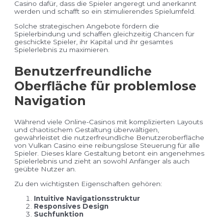
Casino dafür, dass die Spieler angeregt und anerkannt
werden und schafft so ein stimulierendes Spielumfeld.
Solche strategischen Angebote fördern die
Spielerbindung und schaffen gleichzeitig Chancen für
geschickte Spieler, ihr Kapital und ihr gesamtes
Spielerlebnis zu maximieren.
Benutzerfreundliche
Oberfläche für problemlose
Navigation
Während viele Online-Casinos mit komplizierten Layouts
und chaotischem Gestaltung überwältigen,
gewährleistet die nutzerfreundliche Benutzeroberfläche
von Vulkan Casino eine reibungslose Steuerung für alle
Spieler. Dieses klare Gestaltung betont ein angenehmes
Spielerlebnis und zieht an sowohl Anfänger als auch
geübte Nutzer an.
Zu den wichtigsten Eigenschaften gehören:
Intuitive Navigationsstruktur
Responsives Design
Suchfunktion