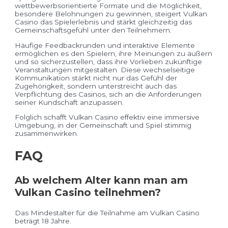
wettbewerbsorientierte Formate und die Möglichkeit,
besondere Belohnungen zu gewinnen, steigert Vulkan
Casino das Spielerlebnis und stärkt gleichzeitig das
Gemeinschaftsgefühl unter den Teilnehmern.
Häufige Feedbackrunden und interaktive Elemente
ermöglichen es den Spielern, ihre Meinungen zu äußern
und so sicherzustellen, dass ihre Vorlieben zukünftige
Veranstaltungen mitgestalten. Diese wechselseitige
Kommunikation stärkt nicht nur das Gefühl der
Zugehörigkeit, sondern unterstreicht auch das
Verpflichtung des Casinos, sich an die Anforderungen
seiner Kundschaft anzupassen.
Folglich schafft Vulkan Casino effektiv eine immersive
Umgebung, in der Gemeinschaft und Spiel stimmig
zusammenwirken.
FAQ
Ab welchem Alter kann man am
Vulkan Casino teilnehmen?
Das Mindestalter für die Teilnahme am Vulkan Casino
beträgt 18 Jahre.