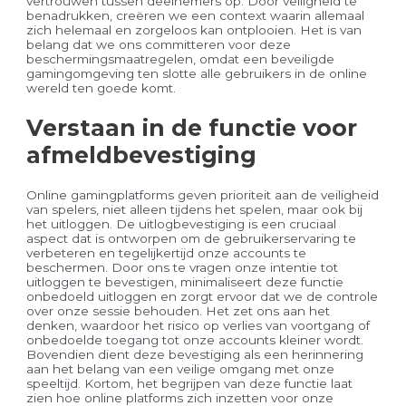
vertrouwen tussen deelnemers op. Door veiligheid te
benadrukken, creëren we een context waarin allemaal
zich helemaal en zorgeloos kan ontplooien. Het is van
belang dat we ons committeren voor deze
beschermingsmaatregelen, omdat een beveiligde
gamingomgeving ten slotte alle gebruikers in de online
wereld ten goede komt.
Verstaan in de functie voor
afmeldbevestiging
Online gamingplatforms geven prioriteit aan de veiligheid
van spelers, niet alleen tijdens het spelen, maar ook bij
het uitloggen. De uitlogbevestiging is een cruciaal
aspect dat is ontworpen om de gebruikerservaring te
verbeteren en tegelijkertijd onze accounts te
beschermen. Door ons te vragen onze intentie tot
uitloggen te bevestigen, minimaliseert deze functie
onbedoeld uitloggen en zorgt ervoor dat we de controle
over onze sessie behouden. Het zet ons aan het
denken, waardoor het risico op verlies van voortgang of
onbedoelde toegang tot onze accounts kleiner wordt.
Bovendien dient deze bevestiging als een herinnering
aan het belang van een veilige omgang met onze
speeltijd. Kortom, het begrijpen van deze functie laat
zien hoe online platforms zich inzetten voor onze