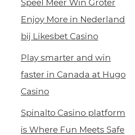
Speel Meer Win Groter
Enjoy More in Nederland
bij Likesbet Casino
Play smarter and win
faster in Canada at Hugo
Casino
Spinalto Casino platform
is Where Fun Meets Safe