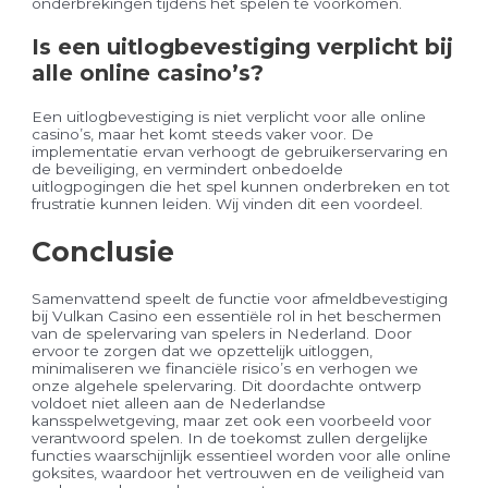
onderbrekingen tijdens het spelen te voorkomen.
Is een uitlogbevestiging verplicht bij
alle online casino’s?
Een uitlogbevestiging is niet verplicht voor alle online
casino’s, maar het komt steeds vaker voor. De
implementatie ervan verhoogt de gebruikerservaring en
de beveiliging, en vermindert onbedoelde
uitlogpogingen die het spel kunnen onderbreken en tot
frustratie kunnen leiden. Wij vinden dit een voordeel.
Conclusie
Samenvattend speelt de functie voor afmeldbevestiging
bij Vulkan Casino een essentiële rol in het beschermen
van de spelervaring van spelers in Nederland. Door
ervoor te zorgen dat we opzettelijk uitloggen,
minimaliseren we financiële risico’s en verhogen we
onze algehele spelervaring. Dit doordachte ontwerp
voldoet niet alleen aan de Nederlandse
kansspelwetgeving, maar zet ook een voorbeeld voor
verantwoord spelen. In de toekomst zullen dergelijke
functies waarschijnlijk essentieel worden voor alle online
goksites, waardoor het vertrouwen en de veiligheid van