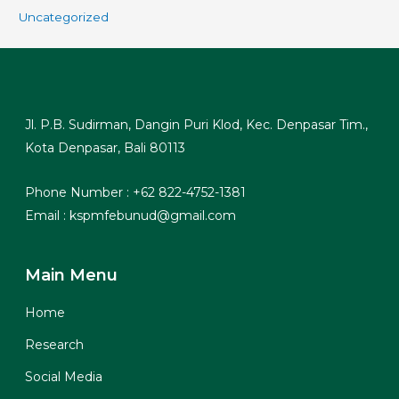
Uncategorized
Jl. P.B. Sudirman, Dangin Puri Klod, Kec. Denpasar Tim.,
Kota Denpasar, Bali 80113
Phone Number : +62 822-4752-1381
Email : kspmfebunud@gmail.com
Main Menu
Home
Research
Social Media