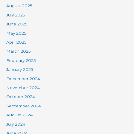
August 2025
July 2025
June 2025
May 2025
April 2025
March 2025
February 2025
January 2025
December 2024
November 2024
October 2024
September 2024
August 2024
July 2024
June 2024