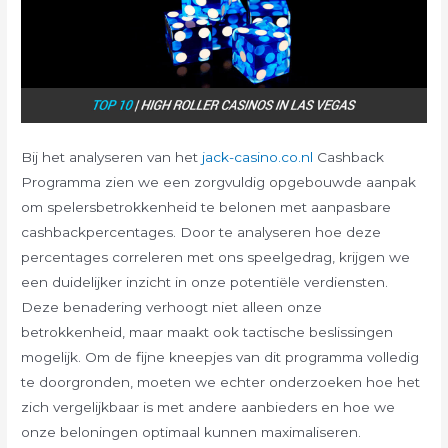
Bij het analyseren van het
jack-casino.co.nl
Cashback
Programma zien we een zorgvuldig opgebouwde aanpak
om spelersbetrokkenheid te belonen met aanpasbare
cashbackpercentages. Door te analyseren hoe deze
percentages correleren met ons speelgedrag, krijgen we
een duidelijker inzicht in onze potentiële verdiensten.
Deze benadering verhoogt niet alleen onze
betrokkenheid, maar maakt ook tactische beslissingen
mogelijk. Om de fijne kneepjes van dit programma volledig
te doorgronden, moeten we echter onderzoeken hoe het
zich vergelijkbaar is met andere aanbieders en hoe we
onze beloningen optimaal kunnen maximaliseren.