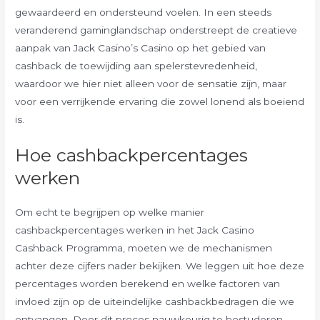
gewaardeerd en ondersteund voelen. In een steeds
veranderend gaminglandschap onderstreept de creatieve
aanpak van Jack Casino’s Casino op het gebied van
cashback de toewijding aan spelerstevredenheid,
waardoor we hier niet alleen voor de sensatie zijn, maar
voor een verrijkende ervaring die zowel lonend als boeiend
is.
Hoe cashbackpercentages
werken
Om echt te begrijpen op welke manier
cashbackpercentages werken in het Jack Casino
Cashback Programma, moeten we de mechanismen
achter deze cijfers nader bekijken. We leggen uit hoe deze
percentages worden berekend en welke factoren van
invloed zijn op de uiteindelijke cashbackbedragen die we
ontvangen. Door dit proces nauwkeurig te bestuderen,