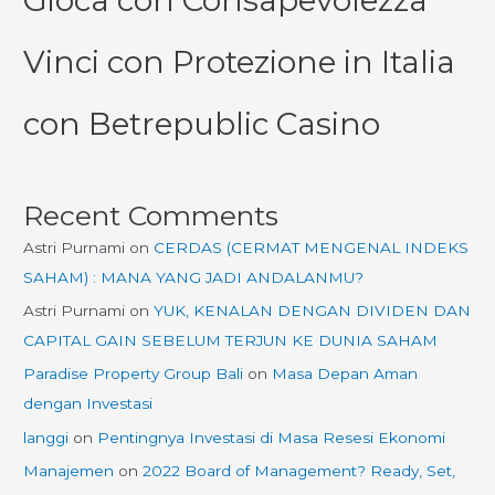
Gioca con Consapevolezza
Vinci con Protezione in Italia
con Betrepublic Casino
Recent Comments
Astri Purnami
on
CERDAS (CERMAT MENGENAL INDEKS
SAHAM) : MANA YANG JADI ANDALANMU?
Astri Purnami
on
YUK, KENALAN DENGAN DIVIDEN DAN
CAPITAL GAIN SEBELUM TERJUN KE DUNIA SAHAM
Paradise Property Group Bali
on
Masa Depan Aman
dengan Investasi
langgi
on
Pentingnya Investasi di Masa Resesi Ekonomi
Manajemen
on
2022 Board of Management? Ready, Set,