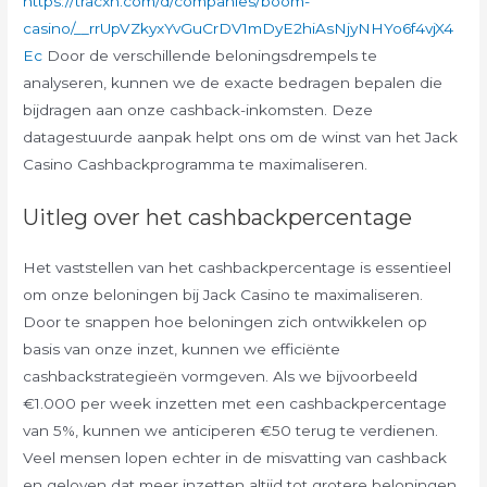
https://tracxn.com/d/companies/boom-
casino/__rrUpVZkyxYvGuCrDV1mDyE2hiAsNjyNHYo6f4vjX4
Ec
Door de verschillende beloningsdrempels te
analyseren, kunnen we de exacte bedragen bepalen die
bijdragen aan onze cashback-inkomsten. Deze
datagestuurde aanpak helpt ons om de winst van het Jack
Casino Cashbackprogramma te maximaliseren.
Uitleg over het cashbackpercentage
Het vaststellen van het cashbackpercentage is essentieel
om onze beloningen bij Jack Casino te maximaliseren.
Door te snappen hoe beloningen zich ontwikkelen op
basis van onze inzet, kunnen we efficiënte
cashbackstrategieën vormgeven. Als we bijvoorbeeld
€1.000 per week inzetten met een cashbackpercentage
van 5%, kunnen we anticiperen €50 terug te verdienen.
Veel mensen lopen echter in de misvatting van cashback
en geloven dat meer inzetten altijd tot grotere beloningen