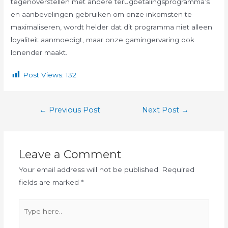
tegenoverstellen met andere terugbetalingsprogramma’s
en aanbevelingen gebruiken om onze inkomsten te
maximaliseren, wordt helder dat dit programma niet alleen
loyaliteit aanmoedigt, maar onze gamingervaring ook
lonender maakt.
Post Views:
132
←
Previous Post
Next Post
→
Leave a Comment
Your email address will not be published.
Required
fields are marked
*