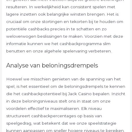
resulteren. In werkelijkheid kan consistent spelen met
lagere inzetten ook belangrijke winsten brengen. Het is
cruciaal om onze stortingen en tekorten bij te houden om
potentiële cashbacks precies in te schatten en zo
weloverwogen beslissingen te maken. Voorzien met deze
informatie kunnen we het cashbackprogramma slim
benutten en onze algehele spelervaring verbeteren.
Analyse van beloningsdrempels
Hoewel we misschien genieten van de spanning van het
spel, is het essentieel om de beloningsdrempels te kennen
die het cashbackpotentieel bij Jack Casino bepalen. Inzicht
in deze beloningsniveaus stelt ons in staat om onze
voordelen effectief te maximaliseren. Elk niveau
structureert cashbackpercentages op basis van
speelgedrag, wat betekent dat we onze speelstrategie
kunnen aanpassen om sneller hogere niveaus te bereiken.