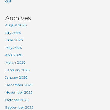
Go!
Archives
August 2026
July 2026
June 2026
May 2026
April 2026
March 2026
February 2026
January 2026
December 2025
November 2025
October 2025
September 2025