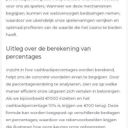
voor ons als spelers. Wanneer we deze mechanismen
begrijpen, kunnen we weloverwogen beslissingen nemen,
waardoor we uiteindelijk onze spelervaringen verrijken en
optimaal profiteren van de waarde die het casino te bieden
heeft.
Uitleg over de berekening van
percentages
Inzicht in hoe cashbackpercentages worden berekend,
helpt ons de concrete voordelen ervan te begrijpen. Door
de percentageverdeling te analyseren, zien we op welke
manier efficiënt onze uitgaven zich vertalen in beloningen.
Als we bijvoorbeeld €1000 inzetten en het
cashbackpercentage 10% is, krijgen we €100 terug. Deze
formule kan worden toegepast op verschillende bedragen
en percentages, waardoor we rekenvoorbeelden krijgen
die illustreren hoe onze keuzes onze opbrengsten