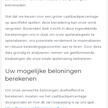
beïnvloeden.
Stel dat we kiezen voor een groter cashbackpercentage
op specifieke spellen; deze benadering kan onze winst
vergroten. Bovendien stelt inzicht in deze ingewikkelde
berekeningen ons in staat om onze spelstrategieën te
optimaliseren, ons potentiële rendement te maximaliseren
en nieuwe bestedingsgewoonten aan te leren. Door deze
data grondig te analyseren, nemen we geïnformeerde
beslissingen die onze totale spelervaring verbeteren.
Uw mogelijke beloningen
berekenen
Om onze verwachte beloningen doeltreffend te
berekenen, moeten we het cashbackpercentage
doorgronden en hoe dit van toepassing is op ons spel.