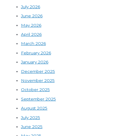
July 2026
June 2026
May 2026
April 2026
March 2026
February 2026
January 2026
December 2025
November 2025
October 2025
September 2025
August 2025
July 2025
June 2025
May 2025