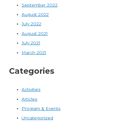
September 2022
August 2022
July 2022
August 2021
July 2021
March 2021
Categories
Activities
Articles
Program & Events
Uncategorized