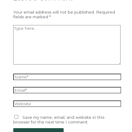
Your email address will not be published.
Required
fields are marked
*
Type
here..
Name*
Email*
Website
Save my name, email, and website in this
browser for the next time I comment.