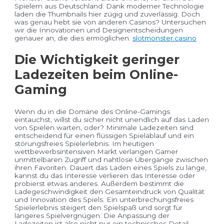
Spielern aus Deutschland. Dank moderner Technologie
laden die Thumbnails hier zügig und zuverlässig. Doch
was genau hebt sie von anderen Casinos? Untersuchen
wir die Innovationen und Designentscheidungen
genauer an, die dies ermöglichen.
slotmonster.casino
Die Wichtigkeit geringer
Ladezeiten beim Online-
Gaming
Wenn du in die Domäne des Online-Gamings
eintauchst, willst du sicher nicht unendlich auf das Laden
von Spielen warten, oder? Minimale Ladezeiten sind
entscheidend für einen flüssigen Spielablauf und ein
störungsfreies Spielerlebnis. Im heutigen
wettbewerbsintensiven Markt verlangen Gamer
unmittelbaren Zugriff und nahtlose Übergänge zwischen
ihren Favoriten. Dauert das Laden eines Spiels zu lange,
kannst du das Interesse verlieren das Interesse oder
probierst etwas anderes. Außerdem bestimmt die
Ladegeschwindigkeit den Gesamteindruck von Qualität
und Innovation des Spiels. Ein unterbrechungsfreies
Spielerlebnis steigert den Spielspaß und sorgt für
längeres Spielvergnügen. Die Anpassung der
Ladezeiten ist also nicht nur ein technisches Detail,