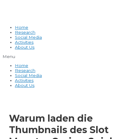
Home
Research
Social Media
Activities
About Us
Menu
Home
Research
Social Media
Activities
About Us
Warum laden die
Thumbnails des Slot