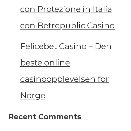
con Protezione in Italia
con Betrepublic Casino
Felicebet Casino – Den
beste online
casinoopplevelsen for
Norge
Recent Comments