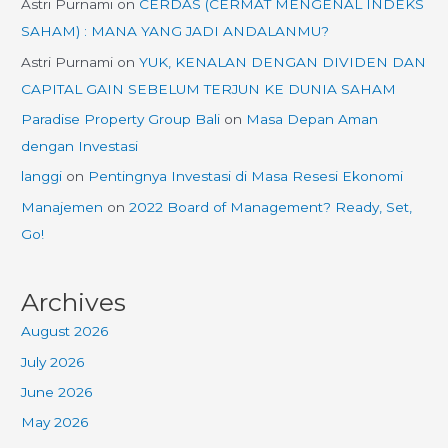
Astri Purnami
on
CERDAS (CERMAT MENGENAL INDEKS
SAHAM) : MANA YANG JADI ANDALANMU?
Astri Purnami
on
YUK, KENALAN DENGAN DIVIDEN DAN
CAPITAL GAIN SEBELUM TERJUN KE DUNIA SAHAM
Paradise Property Group Bali
on
Masa Depan Aman
dengan Investasi
langgi
on
Pentingnya Investasi di Masa Resesi Ekonomi
Manajemen
on
2022 Board of Management? Ready, Set,
Go!
Archives
August 2026
July 2026
June 2026
May 2026