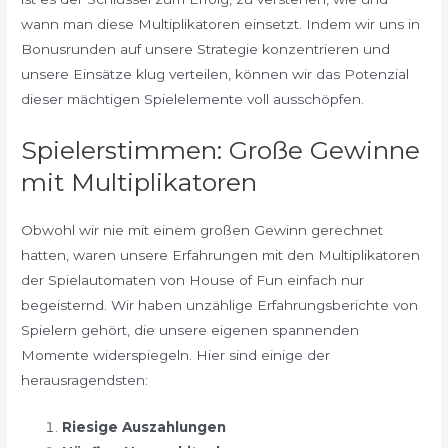
wann man diese Multiplikatoren einsetzt. Indem wir uns in
Bonusrunden auf unsere Strategie konzentrieren und
unsere Einsätze klug verteilen, können wir das Potenzial
dieser mächtigen Spielelemente voll ausschöpfen.
Spielerstimmen: Große Gewinne
mit Multiplikatoren
Obwohl wir nie mit einem großen Gewinn gerechnet
hatten, waren unsere Erfahrungen mit den Multiplikatoren
der Spielautomaten von House of Fun einfach nur
begeisternd. Wir haben unzählige Erfahrungsberichte von
Spielern gehört, die unsere eigenen spannenden
Momente widerspiegeln. Hier sind einige der
herausragendsten:
Riesige Auszahlungen