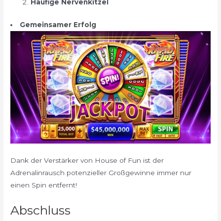
Häufige Nervenkitzel
Gemeinsamer Erfolg
Dank der Verstärker von House of Fun ist der
Adrenalinrausch potenzieller Großgewinne immer nur
einen Spin entfernt!
Abschluss