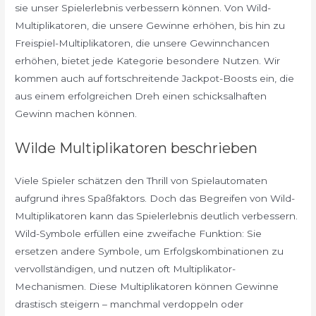
sie unser Spielerlebnis verbessern können. Von Wild-
Multiplikatoren, die unsere Gewinne erhöhen, bis hin zu
Freispiel-Multiplikatoren, die unsere Gewinnchancen
erhöhen, bietet jede Kategorie besondere Nutzen. Wir
kommen auch auf fortschreitende Jackpot-Boosts ein, die
aus einem erfolgreichen Dreh einen schicksalhaften
Gewinn machen können.
Wilde Multiplikatoren beschrieben
Viele Spieler schätzen den Thrill von Spielautomaten
aufgrund ihres Spaßfaktors. Doch das Begreifen von Wild-
Multiplikatoren kann das Spielerlebnis deutlich verbessern.
Wild-Symbole erfüllen eine zweifache Funktion: Sie
ersetzen andere Symbole, um Erfolgskombinationen zu
vervollständigen, und nutzen oft Multiplikator-
Mechanismen. Diese Multiplikatoren können Gewinne
drastisch steigern – manchmal verdoppeln oder