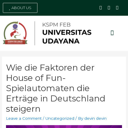
ABOUT US
Social Media
Wie die Faktoren der
House of Fun-
Spielautomaten die
Erträge in Deutschland
steigern
Leave a Comment
/
Uncategorized
/ By
devin devin