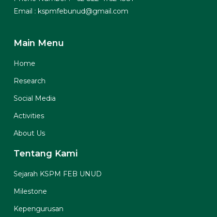
Email : kspmfebunud@gmail.com
Main Menu
Home
Research
Social Media
Activities
About Us
Tentang Kami
Sejarah KSPM FEB UNUD
Milestone
Kepengurusan