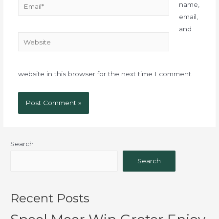
name,
email,
and
website in this browser for the next time I comment.
Search
Search
Recent Posts