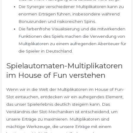
Die Synergie verschiedener Multiplikatoren kann zu
enormen Erträgen führen, insbesondere während
Bonusrunden und risikoreichen Spins.
Die farbenfrohe Visualisierung und die mitwirkenden
Funktionen des Spiels machen die Verwendung von
Multiplikatoren zu einem aufregenden Abenteuer für
die Spieler in Deutschland.
Spielautomaten-Multiplikatoren
im House of Fun verstehen
Wenn wir in die Welt der Multiplikatoren im House of Fun-
Slot eintauchen, entdecken wir ein aufregendes Element,
das unser Spielerlebnis deutlich steigern kann. Das
Verständnis der Slot-Mechaniken ist entscheidend, um
unsere Erträge zu maximieren. Multiplikatoren sind
mächtige Werkzeuge, die unsere Erträge mit einem