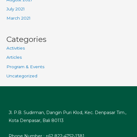
July 2021
March 2021
Categories
Activities
Articles
Program & Events
Uncategorized
Jl. P.B. Sudirman, Dangin Puri Klod, Kec. Denpasar Tim.,
Kota Denpasar, Bali 80113
Phone Number : +62 822-4752-1381