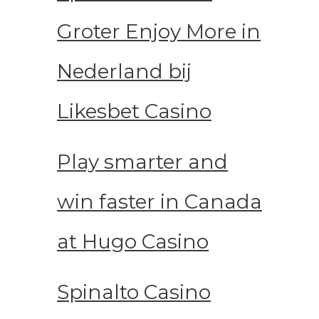
Groter Enjoy More in
Nederland bij
Likesbet Casino
Play smarter and
win faster in Canada
at Hugo Casino
Spinalto Casino