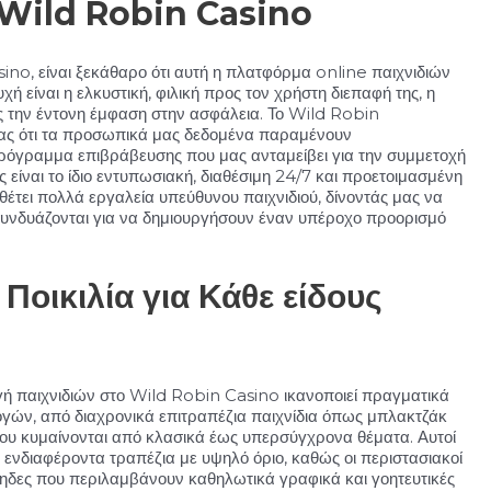
 Wild Robin Casino
ino, είναι ξεκάθαρο ότι αυτή η πλατφόρμα online παιχνιδιών
ή είναι η ελκυστική, φιλική προς τον χρήστη διεπαφή της, η
ης την έντονη έμφαση στην ασφάλεια. Το Wild Robin
τας ότι τα προσωπικά μας δεδομένα παραμένουν
ρόγραμμα επιβράβευσης που μας ανταμείβει για την συμμετοχή
είναι το ίδιο εντυπωσιακή, διαθέσιμη 24/7 και προετοιμασμένη
θέτει πολλά εργαλεία υπεύθυνου παιχνιδιού, δίνοντάς μας να
 συνδυάζονται για να δημιουργήσουν έναν υπέροχο προορισμό
Ποικιλία για Κάθε είδους
ογή παιχνιδιών στο Wild Robin Casino ικανοποιεί πραγματικά
γών, από διαχρονικά επιτραπέζια παιχνίδια όπως μπλακτζάκ
ου κυμαίνονται από κλασικά έως υπερσύγχρονα θέματα. Αυτοί
νδιαφέροντα τραπέζια με υψηλό όριο, καθώς οι περιστασιακοί
ρηδες που περιλαμβάνουν καθηλωτικά γραφικά και γοητευτικές