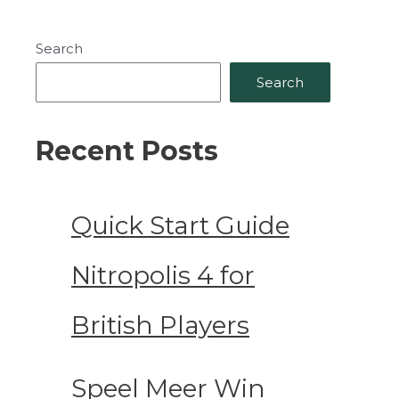
Search
Search
Recent Posts
Quick Start Guide
Nitropolis 4 for
British Players
Speel Meer Win