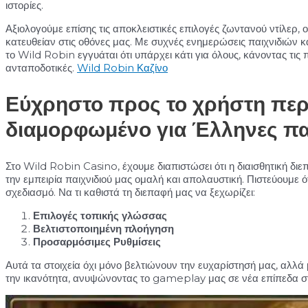
ιστορίες.
Αξιολογούμε επίσης τις αποκλειστικές επιλογές ζωντανού ντίλερ,
κατευθείαν στις οθόνες μας. Με συχνές ενημερώσεις παιχνιδιών κ
το Wild Robin εγγυάται ότι υπάρχει κάτι για όλους, κάνοντας τις 
ανταποδοτικές.
Wild Robin Καζίνο
Εύχρηστο προς το χρήστη περ
διαμορφωμένο για Έλληνες πα
Στο Wild Robin Casino, έχουμε διαπιστώσει ότι η διαισθητική δι
την εμπειρία παιχνιδιού μας ομαλή και απολαυστική. Πιστεύουμε ότ
σχεδιασμό. Να τι καθιστά τη διεπαφή μας να ξεχωρίζει:
Επιλογές τοπικής γλώσσας
Βελτιστοποιημένη πλοήγηση
Προσαρμόσιμες Ρυθμίσεις
Αυτά τα στοιχεία όχι μόνο βελτιώνουν την ευχαρίστησή μας, αλλ
την ικανότητα, ανυψώνοντας το gameplay μας σε νέα επίπεδα 