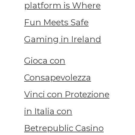
platform is Where
Fun Meets Safe
Gaming in Ireland
Gioca con
Consapevolezza
Vinci con Protezione
in Italia con
Betrepublic Casino