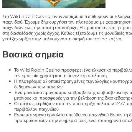
Στο Wild Robin Casino, αναγνωρίζουμε τι επιθυμούν οι Έλληνες 
παιχνιδιού. Έχουμε δημιουργήσει την πλατφόρμα με χαρακτηριστικ
παιχνιδιών έως την τοπική υποστήριξη. Η προστασία είναι η προτ
στη διασκέδαση χωρίς άγχος. Καθώς εξετάζουμε τις μοναδικές πρ
γιατί ξεχωρίζει στην πολυσύχναστη σκηνή του online καζίνο.
Βασικά σημεία
Το Wild Robin Casino προσφέρει ένα ελκυστικό περιβάλλο
την εμπειρία χρήστη και τη συνολική απόλαυση.
Η πλατφόρμα αξιοποιεί προηγμένες τεχνολογίες κρυπτογράφ
δεδομένων των παικτών.
Ένα μοναδικό πρόγραμμα επιβράβευσης επιβραβεύει την
μπόνους και προσφορές για την βελτίωση της διασκέδασης σ
Οι παίκτες κερδίζουν από την υποστήριξη πελατών 24/7, π
περιβάλλον παιχνιδιού.
Ενσωματωμένα εργαλεία υπεύθυνου παιχνιδιού δίνουν τη δυ
προτεραιοποιούν στην ευημερία τους, ενώ ταυτόχρονα απολ