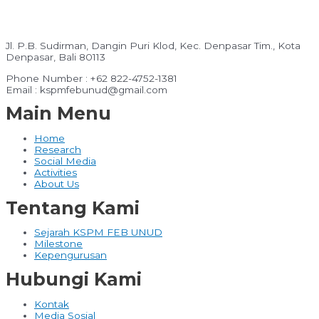
Jl. P.B. Sudirman, Dangin Puri Klod, Kec. Denpasar Tim., Kota
Denpasar, Bali 80113
Phone Number : +62 822-4752-1381
Email : kspmfebunud@gmail.com
Main Menu
Home
Research
Social Media
Activities
About Us
Tentang Kami
Sejarah KSPM FEB UNUD
Milestone
Kepengurusan
Hubungi Kami
Kontak
Media Sosial