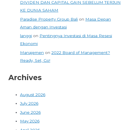
DIVIDEN DAN CAPITAL GAIN SEBELUM TERJUN
KE DUNIA SAHAM
Paradise Property Group Bali
on
Masa Depan
Aman dengan Investasi
langgi
on
Pentingnya Investasi di Masa Resesi
Ekonomi
Manajemen
on
2022 Board of Management?
Ready, Set, Go!
Archives
August 2026
July 2026
June 2026
May 2026
April 2026