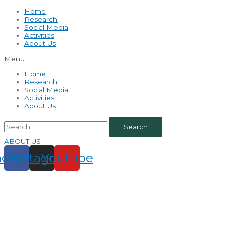
Home
Research
Social Media
Activities
About Us
Menu
Home
Research
Social Media
Activities
About Us
Search
ABOUT US
acebook
Instagram
Youtube