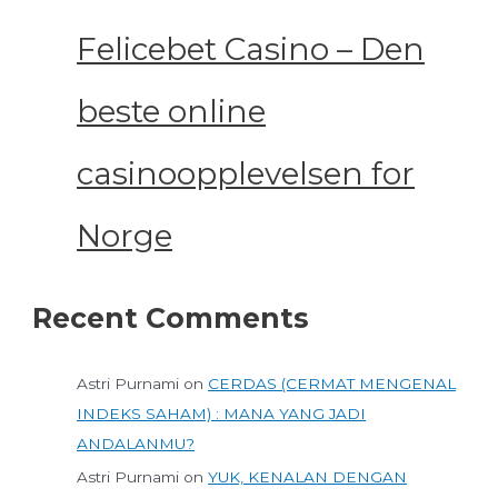
Felicebet Casino – Den
beste online
casinoopplevelsen for
Norge
Recent Comments
Astri Purnami
on
CERDAS (CERMAT MENGENAL
INDEKS SAHAM) : MANA YANG JADI
ANDALANMU?
Astri Purnami
on
YUK, KENALAN DENGAN