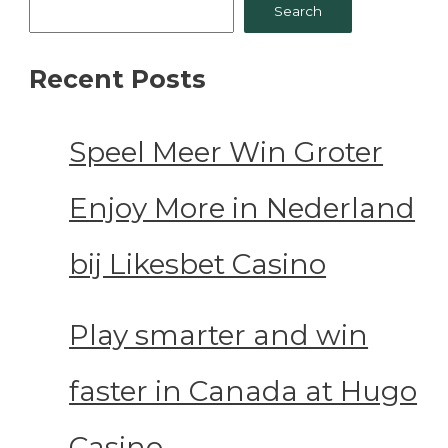
Search
Recent Posts
Speel Meer Win Groter
Enjoy More in Nederland
bij Likesbet Casino
Play smarter and win
faster in Canada at Hugo
Casino