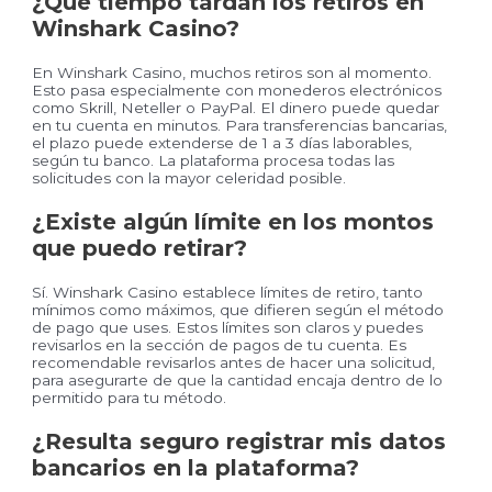
¿Qué tiempo tardan los retiros en
Winshark Casino?
En Winshark Casino, muchos retiros son al momento.
Esto pasa especialmente con monederos electrónicos
como Skrill, Neteller o PayPal. El dinero puede quedar
en tu cuenta en minutos. Para transferencias bancarias,
el plazo puede extenderse de 1 a 3 días laborables,
según tu banco. La plataforma procesa todas las
solicitudes con la mayor celeridad posible.
¿Existe algún límite en los montos
que puedo retirar?
Sí. Winshark Casino establece límites de retiro, tanto
mínimos como máximos, que difieren según el método
de pago que uses. Estos límites son claros y puedes
revisarlos en la sección de pagos de tu cuenta. Es
recomendable revisarlos antes de hacer una solicitud,
para asegurarte de que la cantidad encaja dentro de lo
permitido para tu método.
¿Resulta seguro registrar mis datos
bancarios en la plataforma?