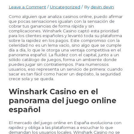
Leave a Comment
/
Uncategorized
/ By
devin devin
Como alguien que analiza casinos online, puedo afirmar
que pocas sensaciones igualan con la sensación de
cobrar tus ganancias de forma rápida y sin
complicaciones. Winshark Casino captó esta prioridad
para los clientes españoles y levantó toda su plataforma
sobre la rapidez en los pagos. Este compromiso con la
celeridad no es un lema vacío, sino algo que se cumple
día a día, lo que le otorga una ventaja competitiva en el
panorama español. La fluidez con el capital, junto a un
sólido catálogo de juegos, forma un ambiente donde
puedes jugar sin contratiempos. Para numerosos
usuarios, eso representa un servicio de primera: cuando
sacar es tan fácil como hacer un depósito, la seguridad
crece sola y se queda.
Winshark Casino en el
panorama del juego online
español
El mercado del juego online en España evoluciona con
rapidez y obliga a las plataformas a escuchar lo que
demandan los usuarios locales. Winshark Casino no se