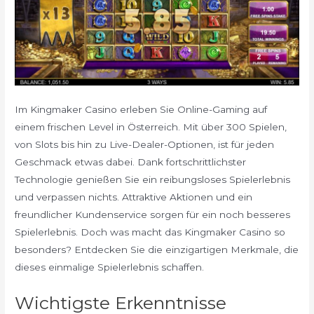
Im Kingmaker Casino erleben Sie Online-Gaming auf
einem frischen Level in Österreich. Mit über 300 Spielen,
von Slots bis hin zu Live-Dealer-Optionen, ist für jeden
Geschmack etwas dabei. Dank fortschrittlichster
Technologie genießen Sie ein reibungsloses Spielerlebnis
und verpassen nichts. Attraktive Aktionen und ein
freundlicher Kundenservice sorgen für ein noch besseres
Spielerlebnis. Doch was macht das Kingmaker Casino so
besonders? Entdecken Sie die einzigartigen Merkmale, die
dieses einmalige Spielerlebnis schaffen.
Wichtigste Erkenntnisse