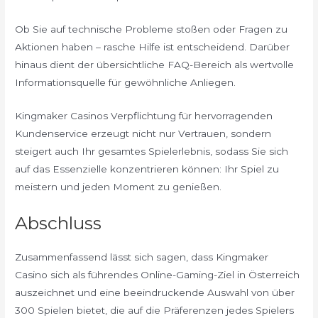
Ob Sie auf technische Probleme stoßen oder Fragen zu
Aktionen haben – rasche Hilfe ist entscheidend. Darüber
hinaus dient der übersichtliche FAQ-Bereich als wertvolle
Informationsquelle für gewöhnliche Anliegen.
Kingmaker Casinos Verpflichtung für hervorragenden
Kundenservice erzeugt nicht nur Vertrauen, sondern
steigert auch Ihr gesamtes Spielerlebnis, sodass Sie sich
auf das Essenzielle konzentrieren können: Ihr Spiel zu
meistern und jeden Moment zu genießen.
Abschluss
Zusammenfassend lässt sich sagen, dass Kingmaker
Casino sich als führendes Online-Gaming-Ziel in Österreich
auszeichnet und eine beeindruckende Auswahl von über
300 Spielen bietet, die auf die Präferenzen jedes Spielers