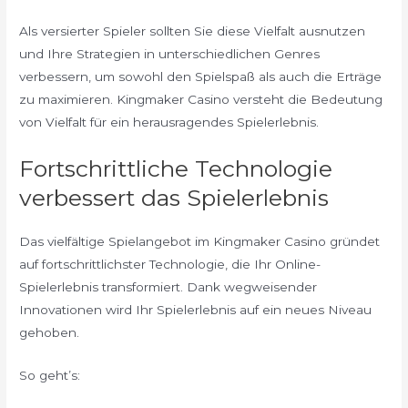
Als versierter Spieler sollten Sie diese Vielfalt ausnutzen
und Ihre Strategien in unterschiedlichen Genres
verbessern, um sowohl den Spielspaß als auch die Erträge
zu maximieren. Kingmaker Casino versteht die Bedeutung
von Vielfalt für ein herausragendes Spielerlebnis.
Fortschrittliche Technologie
verbessert das Spielerlebnis
Das vielfältige Spielangebot im Kingmaker Casino gründet
auf fortschrittlichster Technologie, die Ihr Online-
Spielerlebnis transformiert. Dank wegweisender
Innovationen wird Ihr Spielerlebnis auf ein neues Niveau
gehoben.
So geht’s: