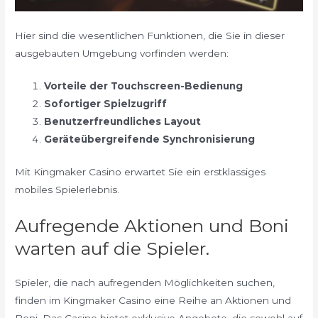
Hier sind die wesentlichen Funktionen, die Sie in dieser
ausgebauten Umgebung vorfinden werden:
Vorteile der Touchscreen-Bedienung
Sofortiger Spielzugriff
Benutzerfreundliches Layout
Geräteübergreifende Synchronisierung
Mit Kingmaker Casino erwartet Sie ein erstklassiges
mobiles Spielerlebnis.
Aufregende Aktionen und Boni
warten auf die Spieler.
Spieler, die nach aufregenden Möglichkeiten suchen,
finden im Kingmaker Casino eine Reihe an Aktionen und
Boni. Das Casino bietet exklusive Angebote, die sowohl auf