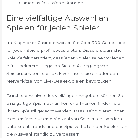
Gameplay fokussieren können.
Eine vielfältige Auswahl an
Spielen für jeden Spieler
Im Kingmaker Casino erwarten Sie über 300 Games, die
für jeden Spielerprofil etwas bieten. Diese erstaunliche
Spielvielfalt garantiert, dass jeder Spieler seine Vorlieben
erfüllt bekommt – egal ob Sie die Aufregung von
Spielautomaten, die Taktik von Tischspielen oder den
Nervenkitzel von Live-Dealer-Spielen bevorzugen.
Durch die Analyse des vielfältigen Angebots können Sie
einzigartige Spielmechaniken und Themen finden, die
Ihrem Spielstil gerecht werden. Das Casino bietet Ihnen
nicht einfach nur eine Vielzahl von Spielen an, sondern
untersucht Trends und das Spielverhalten der Spieler, um
die Auswahl ständig zu verbessern.