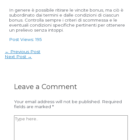
In genere è possibile ritirare le vincite bonus, ma ciò è
subordinato dai termini e dalle condizioni di ciascun
bonus. Controlla sempre i criteri di scommessa e le
eventuali condizioni specifiche pertinenti per ottenere
un prelievo senza intoppi.
Post Views:
195
Post
←
Previous Post
navigation
Next Post
→
Leave a Comment
Your email address will not be published.
Required
fields are marked
*
Type
here..