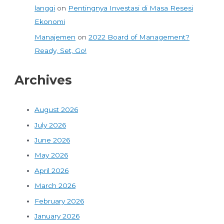
langgi
on
Pentingnya Investasi di Masa Resesi
Ekonomi
Manajemen
on
2022 Board of Management?
Ready, Set, Go!
Archives
August 2026
July 2026
June 2026
May 2026
April 2026
March 2026
February 2026
January 2026