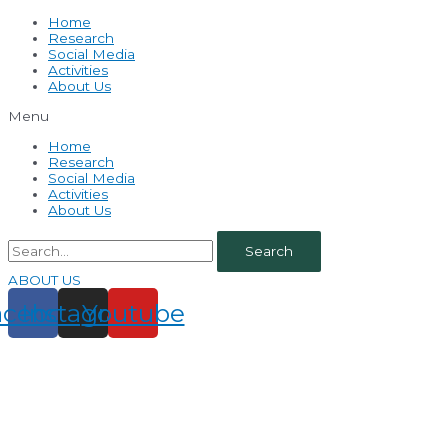
Home
Research
Social Media
Activities
About Us
Menu
Home
Research
Social Media
Activities
About Us
Search
ABOUT US
acebook
Instagram
Youtube