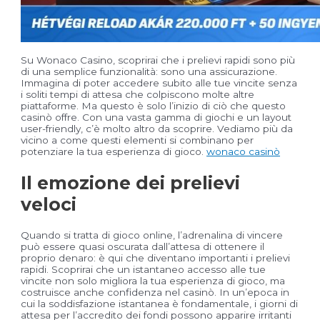
Su Wonaco Casino, scoprirai che i prelievi rapidi sono più
di una semplice funzionalità: sono una assicurazione.
Immagina di poter accedere subito alle tue vincite senza
i soliti tempi di attesa che colpiscono molte altre
piattaforme. Ma questo è solo l’inizio di ciò che questo
casinò offre. Con una vasta gamma di giochi e un layout
user-friendly, c’è molto altro da scoprire. Vediamo più da
vicino a come questi elementi si combinano per
potenziare la tua esperienza di gioco.
wonaco casinò
Il emozione dei prelievi
veloci
Quando si tratta di gioco online, l’adrenalina di vincere
può essere quasi oscurata dall’attesa di ottenere il
proprio denaro: è qui che diventano importanti i prelievi
rapidi. Scoprirai che un istantaneo accesso alle tue
vincite non solo migliora la tua esperienza di gioco, ma
costruisce anche confidenza nel casinò. In un’epoca in
cui la soddisfazione istantanea è fondamentale, i giorni di
attesa per l’accredito dei fondi possono apparire irritanti