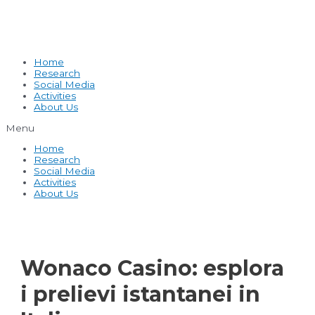
Home
Research
Social Media
Activities
About Us
Menu
Home
Research
Social Media
Activities
About Us
Wonaco Casino: esplora
i prelievi istantanei in