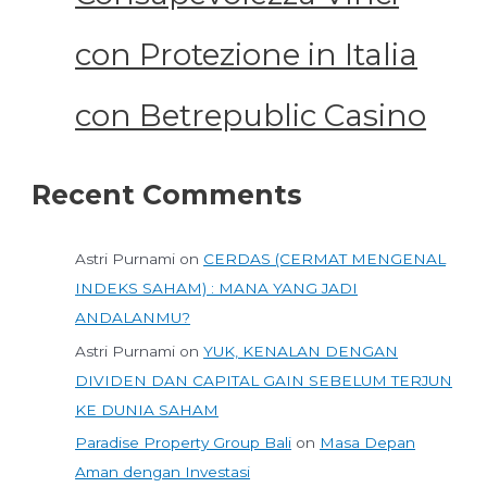
con Protezione in Italia
con Betrepublic Casino
Recent Comments
Astri Purnami
on
CERDAS (CERMAT MENGENAL
INDEKS SAHAM) : MANA YANG JADI
ANDALANMU?
Astri Purnami
on
YUK, KENALAN DENGAN
DIVIDEN DAN CAPITAL GAIN SEBELUM TERJUN
KE DUNIA SAHAM
Paradise Property Group Bali
on
Masa Depan
Aman dengan Investasi