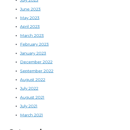
July 2023
June 2023
May 2023
April 2023
March 2023
February 2023
January 2023
December 2022
September 2022
August 2022
July 2022
August 2021
July 2021
March 2021