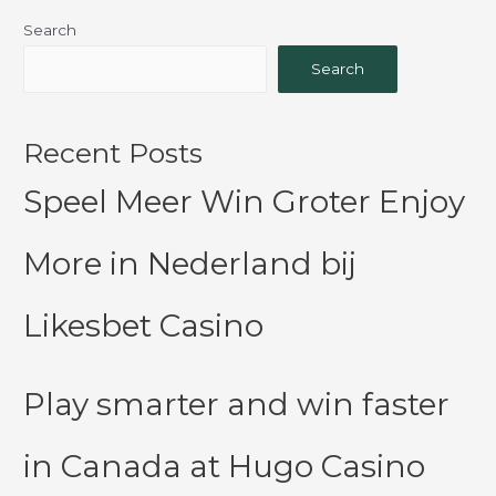
Search
Search
Recent Posts
Speel Meer Win Groter Enjoy
More in Nederland bij
Likesbet Casino
Play smarter and win faster
in Canada at Hugo Casino