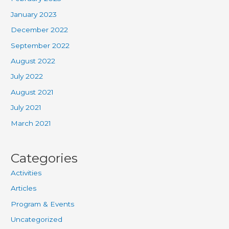
January 2023
December 2022
September 2022
August 2022
July 2022
August 2021
July 2021
March 2021
Categories
Activities
Articles
Program & Events
Uncategorized