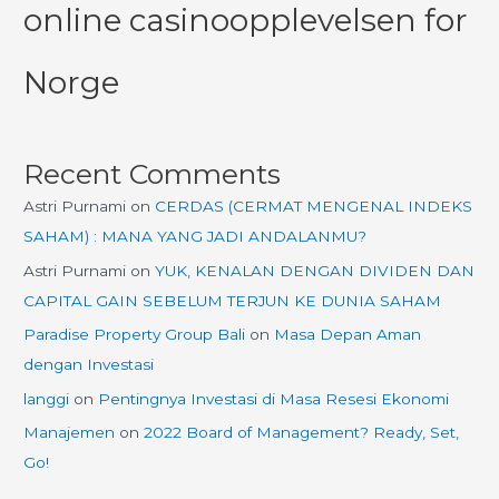
online casinoopplevelsen for
Norge
Recent Comments
Astri Purnami
on
CERDAS (CERMAT MENGENAL INDEKS
SAHAM) : MANA YANG JADI ANDALANMU?
Astri Purnami
on
YUK, KENALAN DENGAN DIVIDEN DAN
CAPITAL GAIN SEBELUM TERJUN KE DUNIA SAHAM
Paradise Property Group Bali
on
Masa Depan Aman
dengan Investasi
langgi
on
Pentingnya Investasi di Masa Resesi Ekonomi
Manajemen
on
2022 Board of Management? Ready, Set,
Go!