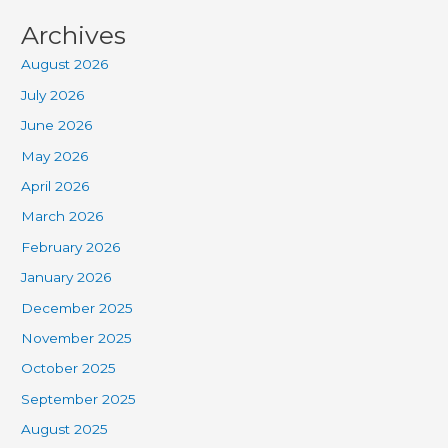
Archives
August 2026
July 2026
June 2026
May 2026
April 2026
March 2026
February 2026
January 2026
December 2025
November 2025
October 2025
September 2025
August 2025