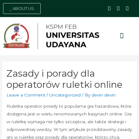
ABOUT US
Social Media
Zasady i porady dla
operatorów ruletki online
Leave a Comment
/
Uncategorized
/ By
devin devin
Ruletka operator porady to popularna gra hazardowa, która
dostępna jest w wielu renomowanych kasynach online. Gra
w ruletkę wymaga nie tylko szczęścia, ale także strategii i
odpowiedniej wiedzy. W tym artykule przedstawimy zasady
gry w ruletkę oraz porady dla operatorów, którzy chcą