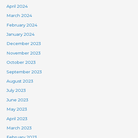
April 2024
March 2024
February 2024
January 2024
December 2023
November 2023
October 2023
September 2023
August 2023
July 2023
June 2023
May 2023
April 2023
March 2023
February 2023