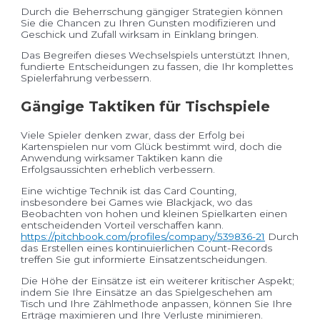
Durch die Beherrschung gängiger Strategien können
Sie die Chancen zu Ihren Gunsten modifizieren und
Geschick und Zufall wirksam in Einklang bringen.
Das Begreifen dieses Wechselspiels unterstützt Ihnen,
fundierte Entscheidungen zu fassen, die Ihr komplettes
Spielerfahrung verbessern.
Gängige Taktiken für Tischspiele
Viele Spieler denken zwar, dass der Erfolg bei
Kartenspielen nur vom Glück bestimmt wird, doch die
Anwendung wirksamer Taktiken kann die
Erfolgsaussichten erheblich verbessern.
Eine wichtige Technik ist das Card Counting,
insbesondere bei Games wie Blackjack, wo das
Beobachten von hohen und kleinen Spielkarten einen
entscheidenden Vorteil verschaffen kann.
https://pitchbook.com/profiles/company/539836-21
Durch
das Erstellen eines kontinuierlichen Count-Records
treffen Sie gut informierte Einsatzentscheidungen.
Die Höhe der Einsätze ist ein weiterer kritischer Aspekt;
indem Sie Ihre Einsätze an das Spielgeschehen am
Tisch und Ihre Zählmethode anpassen, können Sie Ihre
Erträge maximieren und Ihre Verluste minimieren.