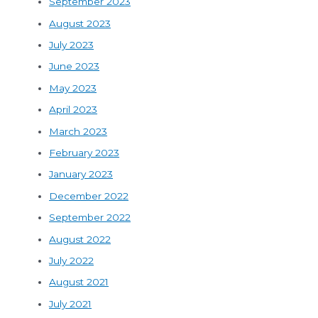
September 2023
August 2023
July 2023
June 2023
May 2023
April 2023
March 2023
February 2023
January 2023
December 2022
September 2022
August 2022
July 2022
August 2021
July 2021