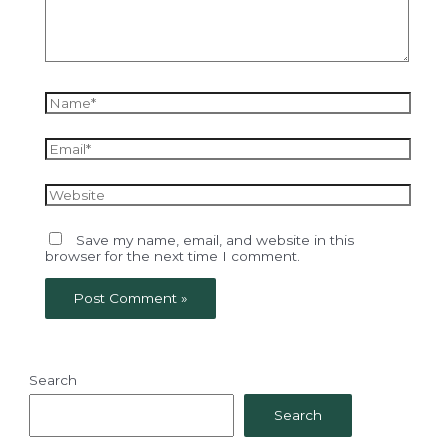
Name*
Email*
Website
Save my name, email, and website in this
browser for the next time I comment.
Search
Search