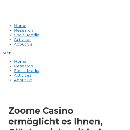
Home
Research
Social Media
Activities
About Us
Menu
Home
Research
Social Media
Activities
About Us
Zoome Casino
ermöglicht es Ihnen,