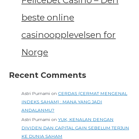
Felicebet Casino – Den
beste online
casinoopplevelsen for
Norge
Recent Comments
Astri Purnami
on
CERDAS (CERMAT MENGENAL
INDEKS SAHAM) : MANA YANG JADI
ANDALANMU?
Astri Purnami
on
YUK, KENALAN DENGAN
DIVIDEN DAN CAPITAL GAIN SEBELUM TERJUN
KE DUNIA SAHAM