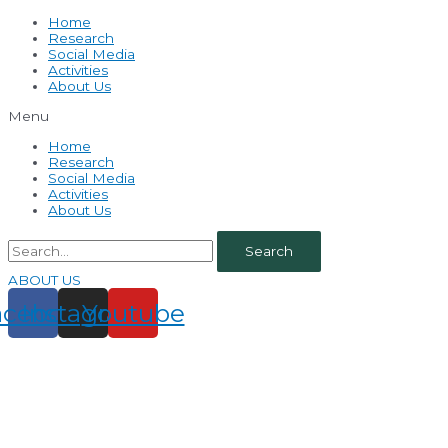
Home
Research
Social Media
Activities
About Us
Menu
Home
Research
Social Media
Activities
About Us
Search
ABOUT US
acebook
Instagram
Youtube