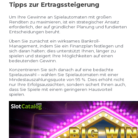
Tipps zur Ertragssteigerung
Um Ihre Gewinne an Spielautomaten mit großen
Renditen zu maximieren, ist ein strategischer Ansatz
erforderlich, der auf gründlicher Planung und fundierten
Entscheidungen beruht.
Üben Sie zunächst ein wirksames Bankroll-
Management, indem Sie ein Finanzplan festlegen und
sich daran halten; dies unterstützt Ihnen, länger zu
spielen und steigert Ihre Möglichkeiten auf einen
bedeutenden Gewinn.
Konzentrieren Sie sich danach auf eine bedachte
Spielauswahl – wählen Sie Spielautomaten mit einer
Mindestauszahlungsquote von 95 %. Dies erhöht nicht
nur Ihre Erfolgsaussichten, sondern sichert Ihnen auch,
dass Sie Spiele mit einem geringeren Hausvorteil
spielen.