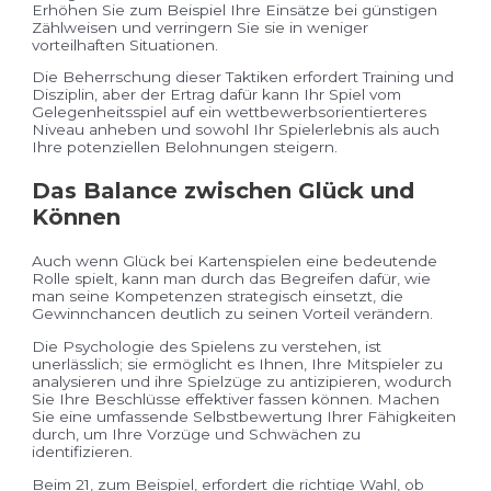
Erhöhen Sie zum Beispiel Ihre Einsätze bei günstigen
Zählweisen und verringern Sie sie in weniger
vorteilhaften Situationen.
Die Beherrschung dieser Taktiken erfordert Training und
Disziplin, aber der Ertrag dafür kann Ihr Spiel vom
Gelegenheitsspiel auf ein wettbewerbsorientierteres
Niveau anheben und sowohl Ihr Spielerlebnis als auch
Ihre potenziellen Belohnungen steigern.
Das Balance zwischen Glück und
Können
Auch wenn Glück bei Kartenspielen eine bedeutende
Rolle spielt, kann man durch das Begreifen dafür, wie
man seine Kompetenzen strategisch einsetzt, die
Gewinnchancen deutlich zu seinen Vorteil verändern.
Die Psychologie des Spielens zu verstehen, ist
unerlässlich; sie ermöglicht es Ihnen, Ihre Mitspieler zu
analysieren und ihre Spielzüge zu antizipieren, wodurch
Sie Ihre Beschlüsse effektiver fassen können. Machen
Sie eine umfassende Selbstbewertung Ihrer Fähigkeiten
durch, um Ihre Vorzüge und Schwächen zu
identifizieren.
Beim 21, zum Beispiel, erfordert die richtige Wahl, ob