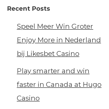
Recent Posts
Speel Meer Win Groter
Enjoy More in Nederland
bij Likesbet Casino
Play smarter and win
faster in Canada at Hugo
Casino