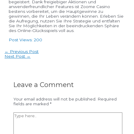
begeistert. Dank freigiebiger Aktionen und
anwenderfreundlicher Features ist Zoome Casino
bestens vorbereitet, um die Hauptgewinne zu
gewinnen, die Ihr Leben verändern können. Erleben Sie
die Aufregung, nutzen Sie Ihre Strategie und entfalten
Sie Ihr Möglichkeiten in der beeindruckenden Sphäre
des Online-Glücksspiels voll aus.
Post Views:
200
Post
←
Previous Post
navigation
Next Post
→
Leave a Comment
Your email address will not be published.
Required
fields are marked
*
Type
here..