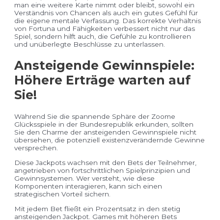
man eine weitere Karte nimmt oder bleibt, sowohl ein
Verständnis von Chancen als auch ein gutes Gefühl für
die eigene mentale Verfassung. Das korrekte Verhältnis
von Fortuna und Fähigkeiten verbessert nicht nur das
Spiel, sondern hilft auch, die Gefühle zu kontrollieren
und unüberlegte Beschlüsse zu unterlassen.
Ansteigende Gewinnspiele:
Höhere Erträge warten auf
Sie!
Während Sie die spannende Sphäre der Zoome
Glücksspiele in der Bundesrepublik erkunden, sollten
Sie den Charme der ansteigenden Gewinnspiele nicht
übersehen, die potenziell existenzverändernde Gewinne
versprechen.
Diese Jackpots wachsen mit den Bets der Teilnehmer,
angetrieben von fortschrittlichen Spielprinzipien und
Gewinnsystemen. Wer versteht, wie diese
Komponenten interagieren, kann sich einen
strategischen Vorteil sichern.
Mit jedem Bet fließt ein Prozentsatz in den stetig
ansteigenden Jackpot. Games mit höheren Bets