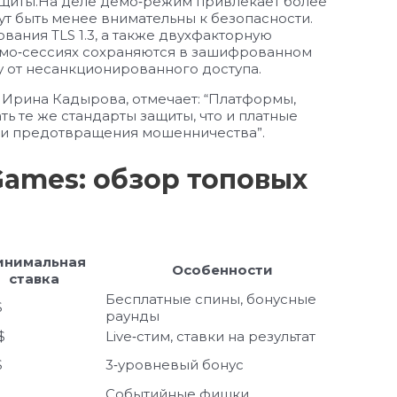
защиты.На деле демо‑режим привлекает более
т быть менее внимательны к безопасности.
ния TLS 1.3, а также двухфакторную
демо‑сессиях сохраняются в зашифрованном
у от несанкционированного доступа.
 Ирина Кадырова, отмечает: “Платформы,
 те же стандарты защиты, что и платные
 и предотвращения мошенничества”.
ames: обзор топовых
инимальная
Особенности
ставка
Бесплатные спины, бонусные
$
раунды
$
Live‑стим, ставки на результат
$
3‑уровневый бонус
Событийные фишки,