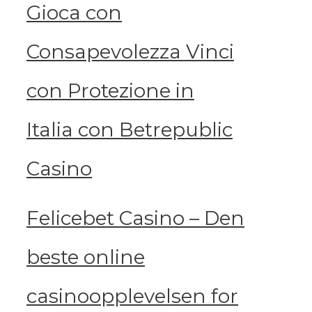
Gioca con
Consapevolezza Vinci
con Protezione in
Italia con Betrepublic
Casino
Felicebet Casino – Den
beste online
casinoopplevelsen for