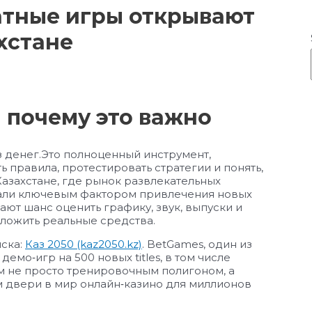
атные игры открывают
хстане
и почему это важно
з денег.Это полноценный инструмент,
 правила, протестировать стратегии и понять,
Казахстане, где рынок развлекательных
тали ключевым фактором привлечения новых
ют шанс оценить графику, звук, выпуски и
вложить реальные средства.
иска:
Каз 2050 (kaz2050.kz)
. BetGames, один из
емо‑игр на 500 новых titles, в том числе
м не просто тренировочным полигоном, а
двери в мир онлайн‑казино для миллионов