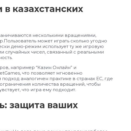
 в казахстанских
граничиваются несколькими вращениями,
р.Пользователь может играть сколько угодно
чески демо‑режим использует ту же игровую
и случайных чисел, связанный с реальными
ость.
ров, например “Казин Онлайн” и
BetGames, что позволяет мгновенно
подход аналогичен практике в странах ЕС, где
 ограничения количества вращений, чтобы
вствует, что игра ему подходит.
ь: защита ваших