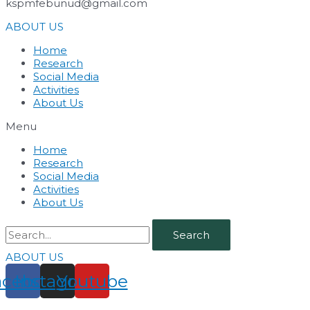
kspmfebunud@gmail.com
ABOUT US
Home
Research
Social Media
Activities
About Us
Menu
Home
Research
Social Media
Activities
About Us
Search
ABOUT US
acebook
Instagram
Youtube