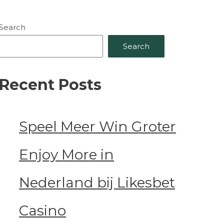
Search
Search
Recent Posts
Speel Meer Win Groter
Enjoy More in
Nederland bij Likesbet
Casino