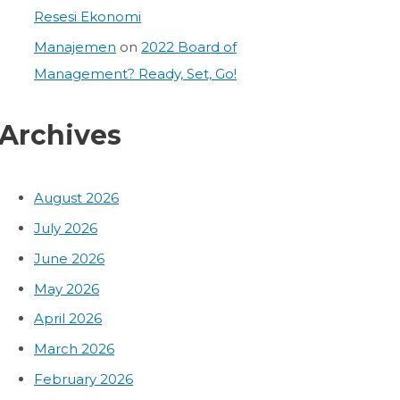
Resesi Ekonomi
Manajemen
on
2022 Board of
Management? Ready, Set, Go!
Archives
August 2026
July 2026
June 2026
May 2026
April 2026
March 2026
February 2026