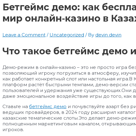
Бетгеймс демо: как беспл
мир онлайн‑казино в Каза
Leave a Comment
/
Uncategorized
/ By
devin devin
Что такое бетгеймс демо 
Демо‑режим в онлайн‑казино – это не просто игра бе
позволяющий игроку погрузиться в атмосферу, изучить
как работает конкретный слот или настольная игра.В 
платформ растёт быстрыми темпами, демо‑версии с
пользователей и удержания уже существующих.Они да
даже эмоциональное воздействие игры до того, как 
Ставьте на
бетгеймс демо
и почувствуйте азарт без р
ведущих провайдеров, в 2024 году расширил каталог д
казахские тематические слоты.Это делает демо‑режи
полноценным маркетинговым каналом, открывающим 
игроков.