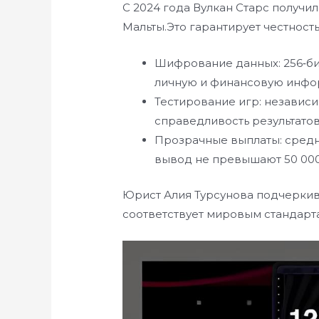
С 2024 года Вулкан Старс получил
Мальты.Это гарантирует честность
Шифрование данных: 256‑б
личную и финансовую инфо
Тестирование игр: незави
справедливость результатов
Прозрачные выплаты: средн
вывод не превышают 50 000 
Юрист Алия Турсунова подчеркива
соответствует мировым стандарт