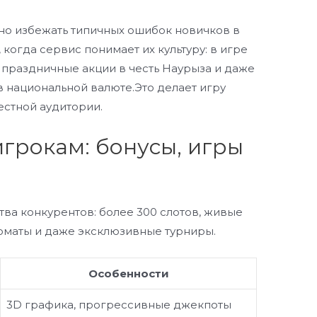
но избежать типичных ошибок новичков в
 когда сервис понимает их культуру: в игре
 праздничные акции в честь Наурыза и даже
 национальной валюте.Это делает игру
естной аудитории.
грокам: бонусы, игры
тва конкурентов: более 300 слотов, живые
томаты и даже эксклюзивные турниры.
Особенности
3D графика, прогрессивные джекпоты