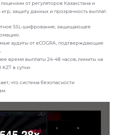
 лицензии от регуляторов Казахстана и
 игр, защиту данных и прозрачность выплат.
итное SSL‑шифрование, защищающее
рмацию.
симые аудиты от eCOGRA, подтверждающие
.
ее время выплаты 24-48 часов, лимиты на
KZT в сутки.
ет, что система безопасности
ам.