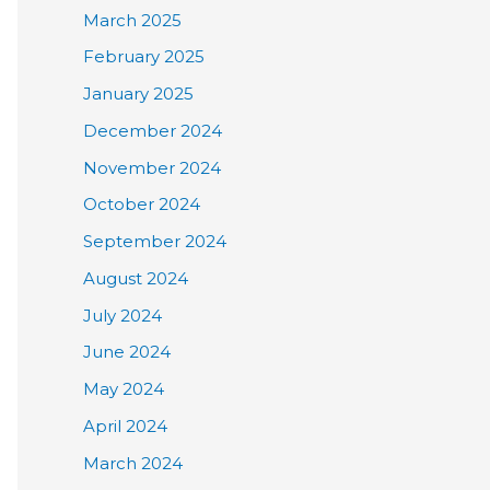
March 2025
February 2025
January 2025
December 2024
November 2024
October 2024
September 2024
August 2024
July 2024
June 2024
May 2024
April 2024
March 2024