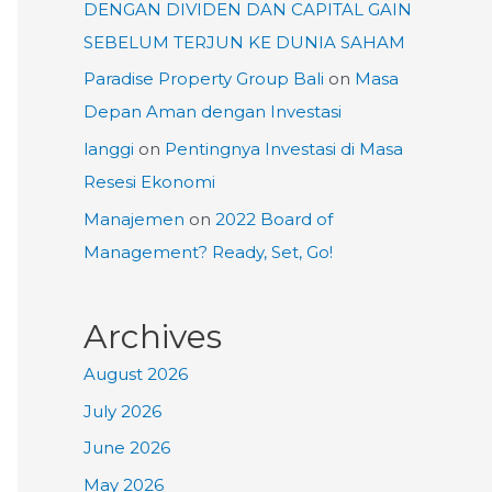
DENGAN DIVIDEN DAN CAPITAL GAIN
SEBELUM TERJUN KE DUNIA SAHAM
Paradise Property Group Bali
on
Masa
Depan Aman dengan Investasi
langgi
on
Pentingnya Investasi di Masa
Resesi Ekonomi
Manajemen
on
2022 Board of
Management? Ready, Set, Go!
Archives
August 2026
July 2026
June 2026
May 2026