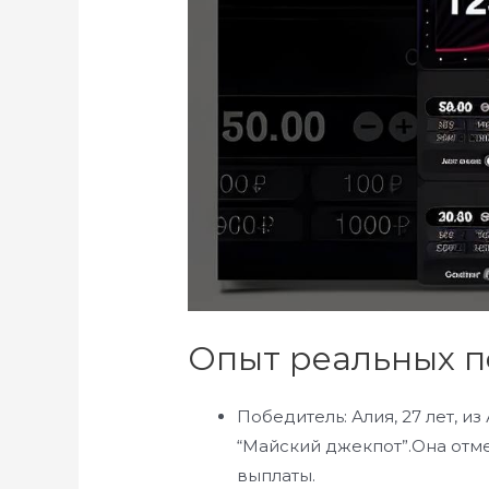
Опыт реальных п
Победитель: Алия, 27 лет, из
“Майский джекпот”.Она отм
выплаты.