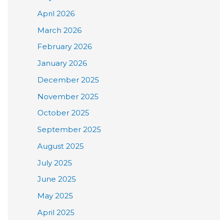
April 2026
March 2026
February 2026
January 2026
December 2025
November 2025
October 2025
September 2025
August 2025
July 2025
June 2025
May 2025
April 2025