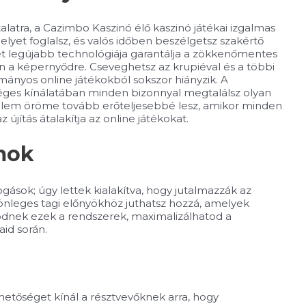
alatra, a Cazimbo Kaszinó élő kaszinó játékai izgalmas
lyet foglalsz, és valós időben beszélgetsz szakértő
et legújabb technológiája garantálja a zökkenőmentes
en a képernyődre. Cseveghetsz az krupiéval és a többi
ományos online játékokból sokszor hiányzik. A
őséges kínálatában minden bizonnyal megtalálsz olyan
őzelem öröme tovább erőteljesebbé lesz, amikor minden
újítás átalakítja az online játékokat.
mok
ok; úgy lettek kialakítva, hogy jutalmazzák az
lönleges tagi előnyökhöz juthatsz hozzá, amelyek
ködnek ezek a rendszerek, maximalizálhatod a
id során.
hetőséget kínál a résztvevőknek arra, hogy