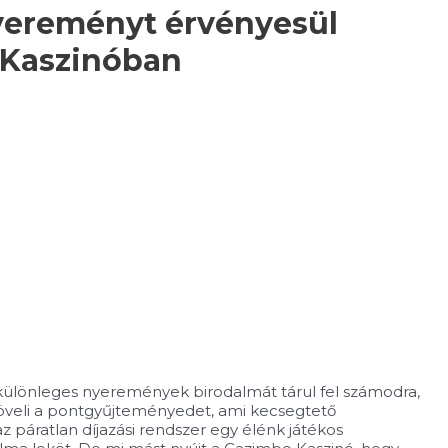
yereményt érvényesül
 Kaszinóban
különleges nyeremények birodalmát tárul fel számodra,
növeli a pontgyűjteményedet, ami kecsegtető
z páratlan díjazási rendszer egy élénk játékos