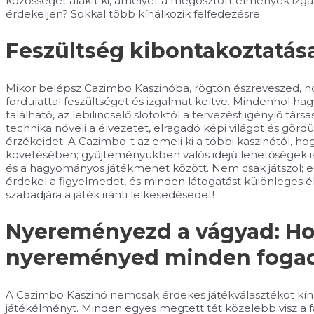
közösséget alakít ki, amelyet a megosztott élmények izga
érdekeljen? Sokkal több kínálkozik felfedezésre.
Feszültség kibontakoztatása
Mikor belépsz Cazimbo Kaszinóba, rögtön észreveszed, ho
fordulattal feszültséget és izgalmat keltve. Mindenhol h
található, az lebilincselő slotoktól a tervezést igénylő társ
technika növeli a élvezetet, elragadó képi világot és gö
érzékeidet. A Cazimbo-t az emeli ki a többi kaszinótól, h
követésében; gyűjteményükben valós idejű lehetőségek is
és a hagyományos játékmenet között. Nem csak játszol; e
érdekel a figyelmedet, és minden látogatást különleges é
szabadjára a játék iránti lelkesedésedet!
Nyereményezd a vágyad: Ho
nyereményed minden fogad
A Cazimbo Kaszinó nemcsak érdekes játékválasztékot kíná
játékélményt. Minden egyes megtett tét közelebb visz a fa