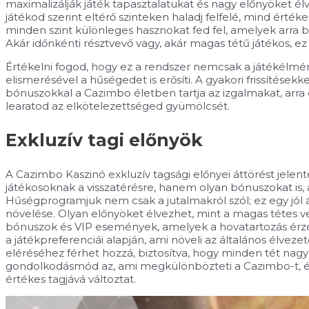
maximalizálják játék tapasztalatukat és nagy előnyöket élv
játékod szerint eltérő szinteken haladj felfelé, mind ért
minden szint különleges hasznokat fed fel, amelyek arra bá
Akár időnkénti résztvevő vagy, akár magas tétű játékos, ez 
Értékelni fogod, hogy ez a rendszer nemcsak a játékélmé
elismerésével a hűségedet is erősíti. A gyakori frissítések
bónuszokkal a Cazimbo életben tartja az izgalmakat, arra 
learatod az elkötelezettséged gyümölcsét.
Exkluzív tagi előnyök
A Cazimbo Kaszinó exkluzív tagsági előnyei áttörést jelen
játékosoknak a visszatérésre, hanem olyan bónuszokat is, 
Hűségprogramjuk nem csak a jutalmakról szól; ez egy jól 
növelése. Olyan előnyöket élvezhet, mint a magas tétes v
bónuszok és VIP események, amelyek a hovatartozás érzés
a játékpreferenciái alapján, ami növeli az általános élvez
eléréséhez férhet hozzá, biztosítva, hogy minden tét nagyo
gondolkodásmód az, ami megkülönbözteti a Cazimbo-t, é
értékes tagjává változtat.