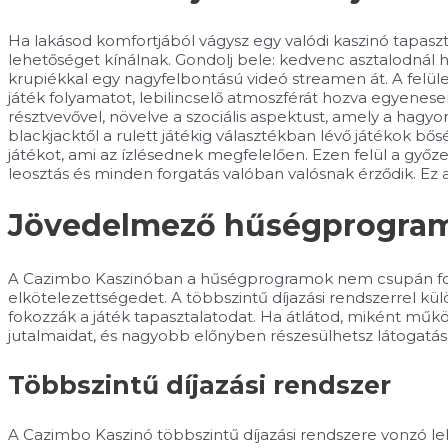
Ha lakásod komfortjából vágysz egy valódi kaszinó tapaszt
lehetőséget kínálnak. Gondolj bele: kedvenc asztalodnál he
krupiékkal egy nagyfelbontású videó streamen át. A felül
játék folyamatot, lebilincselő atmoszférát hozva egyenes
résztvevővel, növelve a szociális aspektust, amely a hagy
blackjacktől a rulett játékig választékban lévő játékok b
játékot, ami az ízlésednek megfelelően. Ezen felül a gy
leosztás és minden forgatás valóban valósnak érződik. Ez az 
Jövedelmező hűségprogra
A Cazimbo Kaszinóban a hűségprogramok nem csupán fogás
elkötelezettségedet. A többszintű díjazási rendszerrel kü
fokozzák a játék tapasztalatodat. Ha átlátod, miként mű
jutalmaidat, és nagyobb előnyben részesülhetsz látogatása
Többszintű díjazási rendszer
A Cazimbo Kaszinó többszintű díjazási rendszere vonzó le