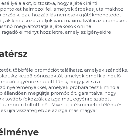
éllyé alakít, biztosítva, hogy a játék iránti
 pontokat halmozol fel, amelyek érdekes jutalmakhoz
 érződik. Ez a hozzáállás nemcsak a játékmenetedet
ít, akiknek közös céljuk van: maximalizálni az örömüket.
aszinó megváltoztatja a játékosok online
l ragadó élményt hozz létre, amely az igényeidre
atérsz
etét, többféle promóciót találhatsz, amelyek szándéka,
okat. Az kezdő bónuszoktól, amelyek emelik a induló
óció egyénre szabott tűnik, hogy javítsa a
onzó nyereményekkel, amelyek próbára teszik mind a
o állandóan megújítja promócióit, garantálva, hogy
ok tovább fokozzák az izgalmat, egyénre szabott
Cazimbo-n töltött időt. Mivel a játékmeneted élénk és
 és újra visszatérj ebbe az izgalmas magyar
 élménye