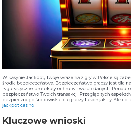
W kasynie Jackpot, Twoje wrażenia z gry w Polsce są zab
środki bezpieczeństwa. Bezpieczeństwo graczy jest dla na
rygorystyczne protokoły ochrony Twoich danych. Ponadto,
bezpieczeństwo Twoich transakcji. Przegląd tych aspektó
bezpiecznego środowiska dla graczy takich jak Ty. Ale co
jackpot casino
Kluczowe wnioski