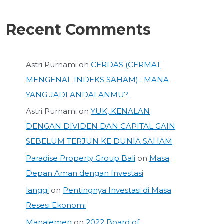
Recent Comments
Astri Purnami
on
CERDAS (CERMAT
MENGENAL INDEKS SAHAM) : MANA
YANG JADI ANDALANMU?
Astri Purnami
on
YUK, KENALAN
DENGAN DIVIDEN DAN CAPITAL GAIN
SEBELUM TERJUN KE DUNIA SAHAM
Paradise Property Group Bali
on
Masa
Depan Aman dengan Investasi
langgi
on
Pentingnya Investasi di Masa
Resesi Ekonomi
Manajemen
on
2022 Board of