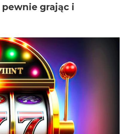
 pewnie grając i