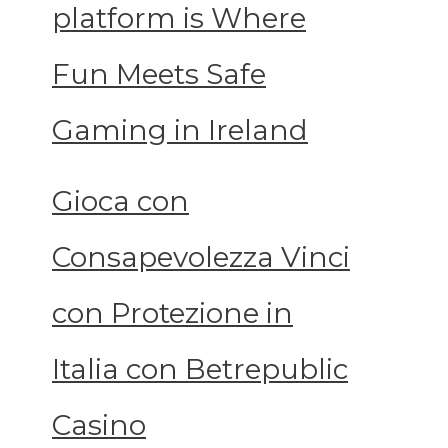
platform is Where
Fun Meets Safe
Gaming in Ireland
Gioca con
Consapevolezza Vinci
con Protezione in
Italia con Betrepublic
Casino