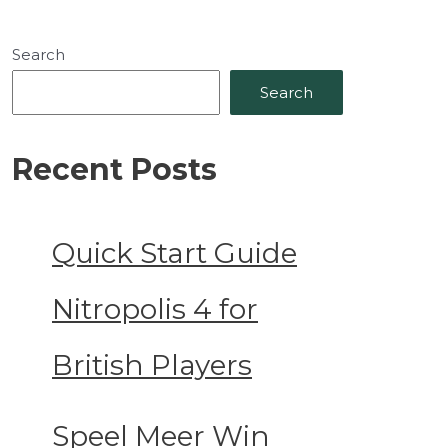
Search
Search
Recent Posts
Quick Start Guide
Nitropolis 4 for
British Players
Speel Meer Win