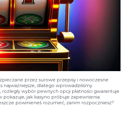
ezpieczane przez surowe przepisy i nowoczesne
s najważniejsze, dlatego wprowadziliśmy
 rozległy wybór pewnych opcji płatności gwarantuje
w pokazuje, jak kasyno próbuje zapewnienia
 jeszcze powinieneś rozumieć, zanim rozpoczniesz?