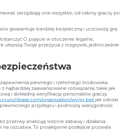
onieważ zarządzają one wszystko, od osłony graczy po
sów gwarantuje bardziej bezpieczną i uczciwszą grę.
tarczyć Ci pojęcie w otoczenie legalne,
 ulepszą Twoje przeżycia z rozgrywki, jednocześnie
ezpieczeństwa
zapewnienia pewnego i rzetelnego środowiska
 z najbardziej zaawansowane rozwiązania, takie jak
ową i dokładną weryfikację personaliów graczy.
w.crunchbase.com/organization/wynn-bet
jak odciski
ieuprawnionego przystępu i podnoszą wiarygodność
z przerwy analizują wzorce zabawy i działania
e na oszustwa. To proaktywne podejście pozwala