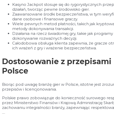
Kasyno Jackpot stosuje się do rygorystycznych przep
działań, tworząc pewne środowisko gier.
Zaawansowane środki bezpieczeństwa, w tym weryfik
dane osobowe i finansowe graczy.
Wiele pewnych metod płatności, takich jak kryptow
metody dokonywania transakcji.
Działania na rzecz świadomej gry, takie jak program
dokonywanie rozważnych decyzji.
Całodobowa obsługa klienta zapewnia, że gracze ot
ich wrażeń z gry i wrażenie bezpieczeństwa.
Dostosowanie z przepisami 
Polsce
Biorąc pod uwagę branżę gier w Polsce, istotne jest zro
przepisów i licencjonowania.
Polskie prawo zobowiązuje do konieczność surowego res
przez Ministerstwo Finansów i Krajową Administrację Skar
zachowaniu integralności branży, zapewniając respektow