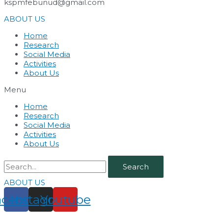
kspmfebunud@gmail.com
ABOUT US
Home
Research
Social Media
Activities
About Us
Menu
Home
Research
Social Media
Activities
About Us
Search
ABOUT US
acebook
Instagram
Youtube