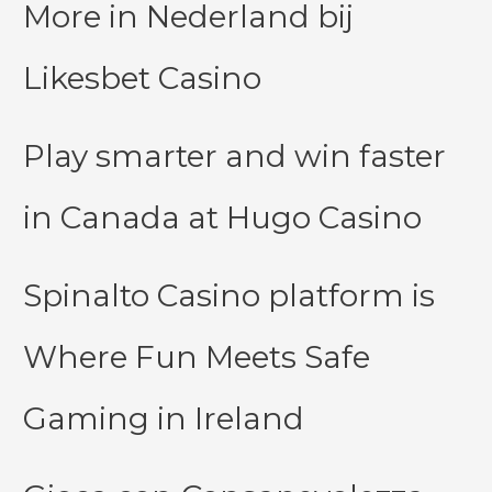
More in Nederland bij
Likesbet Casino
Play smarter and win faster
in Canada at Hugo Casino
Spinalto Casino platform is
Where Fun Meets Safe
Gaming in Ireland