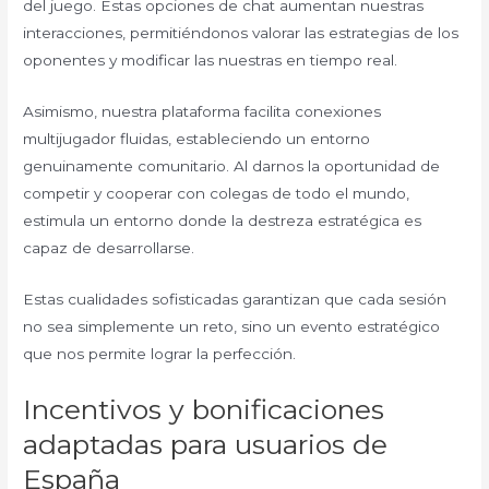
del juego. Estas opciones de chat aumentan nuestras
interacciones, permitiéndonos valorar las estrategias de los
oponentes y modificar las nuestras en tiempo real.
Asimismo, nuestra plataforma facilita conexiones
multijugador fluidas, estableciendo un entorno
genuinamente comunitario. Al darnos la oportunidad de
competir y cooperar con colegas de todo el mundo,
estimula un entorno donde la destreza estratégica es
capaz de desarrollarse.
Estas cualidades sofisticadas garantizan que cada sesión
no sea simplemente un reto, sino un evento estratégico
que nos permite lograr la perfección.
Incentivos y bonificaciones
adaptadas para usuarios de
España