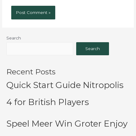
Search
Search
Recent Posts
Quick Start Guide Nitropolis
4 for British Players
Speel Meer Win Groter Enjoy