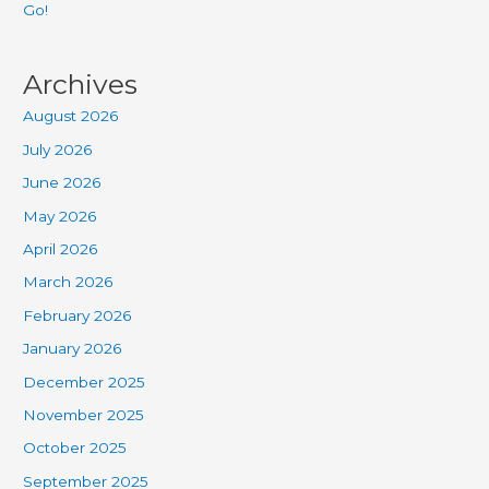
Go!
Archives
August 2026
July 2026
June 2026
May 2026
April 2026
March 2026
February 2026
January 2026
December 2025
November 2025
October 2025
September 2025