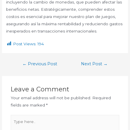
incluyendo la cambio de monedas, que pueden afectar las
beneficios netas. Estratégicamente, comprender estos
costos es esencial para mejorar nuestro plan de juegos,
asegurando así la máxima rentabilidad y reduciendo gastos
inesperados en transacciones internacionales.
Post Views:
194
←
Previous Post
Next Post
→
Leave a Comment
Your email address will not be published.
Required
fields are marked
*