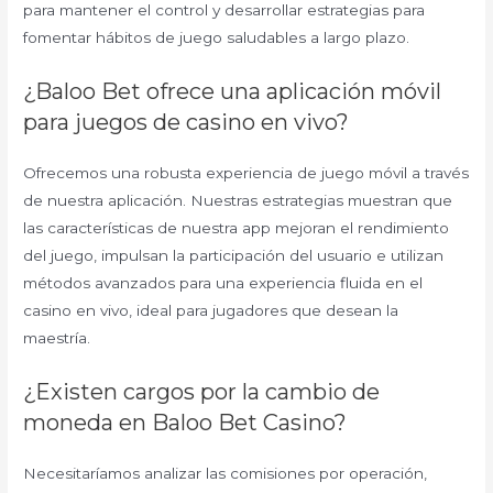
para mantener el control y desarrollar estrategias para
fomentar hábitos de juego saludables a largo plazo.
¿Baloo Bet ofrece una aplicación móvil
para juegos de casino en vivo?
Ofrecemos una robusta experiencia de juego móvil a través
de nuestra aplicación. Nuestras estrategias muestran que
las características de nuestra app mejoran el rendimiento
del juego, impulsan la participación del usuario e utilizan
métodos avanzados para una experiencia fluida en el
casino en vivo, ideal para jugadores que desean la
maestría.
¿Existen cargos por la cambio de
moneda en Baloo Bet Casino?
Necesitaríamos analizar las comisiones por operación,