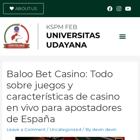
ABOUT US
Social Media
Baloo Bet Casino: Todo
sobre juegos y
características de casino
en vivo para apostadores
de España
Leave a Comment
/
Uncategorized
/ By
devin devin