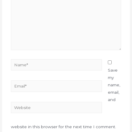
Save
my
name,
email,
and
website in this browser for the next time I comment.