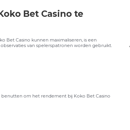
 Koko Bet Casino te
ko Bet Casino kunnen maximaliseren, is een
s observaties van spelerspatronen worden gebruikt.
 te benutten om het rendement bij Koko Bet Casino