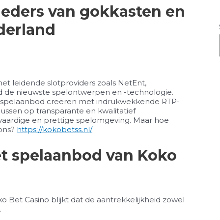
ieders van gokkasten en
derland
t leidende slotproviders zoals NetEnt,
nd de nieuwste spelontwerpen en -technologie.
 spelaanbod creëren met indrukwekkende RTP-
ussen op transparante en kwalitatief
vaardige en prettige spelomgeving. Maar hoe
 ons?
https://kokobetss.nl/
et spelaanbod van Koko
Bet Casino blijkt dat de aantrekkelijkheid zowel
.