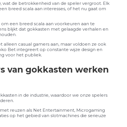
wat de betrokkenheid van de speler vergroot. Elk
een breed scala aan interesses, of het nu gaat om
no om een breed scala aan voorkeuren aan te
ns blijkt dat gokkasten met gelaagde verhalen en
 houden.
 alleen casual gamers aan, maar voldoen ze ook
oko Bet integreert op constante wijze design en
ing voor het publiek.
s van gokkasten werken
kasten in de industrie, waardoor we onze spelers
nderen.
et reuzen als Net Entertainment, Microgaming
ties op het gebied van slotmachines die serieuze