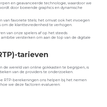
erpen en geavanceerde technologie, waardoor we
wordt door boeiende graphics en dynamische
van favoriete titels; het omvat ook het invoegen
s om de klanttevredenheid te verhogen.
n van onze spelers af op het steeds
mbitie versterken om aan de top van de digitale
(RTP)-tarieven
 de wereld van online gokkasten te begrijpen, is
ctieken van de providers te onderzoeken.
hoe RTP-berekeningen ons helpen bij het nemen
 hoe we deze factoren evalueren: