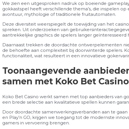
We zien een uitgesproken nadruk op boeiende gameplay, 
gokkastspel heeft verschillende thema’s, die inspelen op 
avontuur, mythologie of traditionele fruitautomaten.
Deze diversiteit weerspiegelt de toewijding van het casi
spreken. Uit onderzoeken van gebruikersinteractiegegeve
aantrekkelijke graphics de spelers langer geïnteresseerd
Daarnaast trekken de doordachte ontwerpelementen niet
de behoefte aan complexiteit bij doorwinterde spelers. K
functionaliteit, wat resulteert in een innovatieve gokervar
Toonaangevende aanbieder
samen met Koko Bet Casino
Koko Bet Casino werkt samen met top aanbieders van gok
een brede selectie aan kwalitatieve spellen kunnen gara
Door doordachte samenwerkingsverbanden aan te gaan m
en Play’n GO, krijgen we toegang tot de modernste innova
gamers in vervoering brengen.