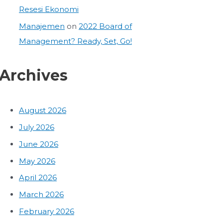
Resesi Ekonomi
Manajemen
on
2022 Board of
Management? Ready, Set, Go!
Archives
August 2026
July 2026
June 2026
May 2026
April 2026
March 2026
February 2026