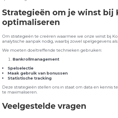
Strategieën om je winst bij
optimaliseren
Om strategieën te creëren waarmee we onze winst bij Ko
analytische aanpak nodig, waarbij zowel spelgegevens al
We moeten doeltreffende technieken gebruiken:
Bankrollmanagement
Spelselectie
Maak gebruik van bonussen
Statistische tracking
Deze strategieën stellen ons in staat om data en kennis
te maximaliseren.
Veelgestelde vragen