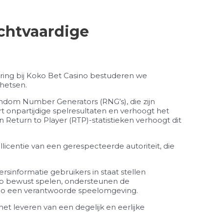
chtvaardige
aring bij Koko Bet Casino bestuderen we
chetsen.
andom Number Generators (RNG’s), die zijn
t onpartijdige spelresultaten en verhoogt het
n Return to Player (RTP)-statistieken verhoogt dit
licentie van een gerespecteerde autoriteit, die
rsinformatie gebruikers in staat stellen
p bewust spelen, ondersteunen de
sino een verantwoorde speelomgeving.
 leveren van een degelijk en eerlijke