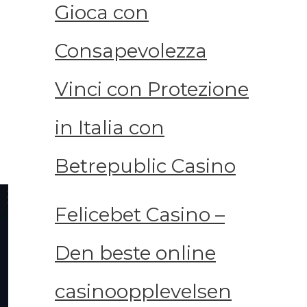
Gioca con
Consapevolezza
Vinci con Protezione
in Italia con
Betrepublic Casino
Felicebet Casino –
Den beste online
casinoopplevelsen