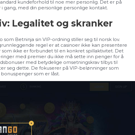
tandard kundeforhold til noe mer personlig. Det er på
 i gang, med din personlige personlige kontakt.
iv: Legalitet og skranker
 som Betninja sin VIP-ordning stiller seg til norsk lov.
 En grunnleggende regel er at casinoer ikke kan presentere
 som ikke er forbundet til en konkret spillaktivitet. Det
eringer med premier du ikke må sette inn penger for å
kuddsbonuser med betydelige omsetningskrav tilbys til
etter seg dette. De fokuserer på VIP-belønninger som
re bonuspenger som er låst.