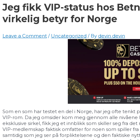
Jeg fikk VIP-status hos Betn
virkelig betyr for Norge
Leave a Comment
/
Uncategorized
/ By
devin devin
Som en som har testet en del i Norge, har jeg ofte tenkt 
VIP-rom. Da jeg omsider kom meg gjennom alle nivåene
eksklusive sirkel, fikk jeg et innblikk som skiller seg fra 
VIP-medlemskap faktisk omfatter for noen som spiller fr
samtidig som jeg ser på forpliktelsene og den faktiske nytt