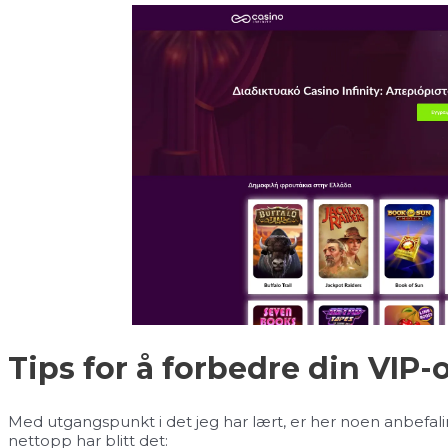
Tips for å forbedre din VIP-
Med utgangspunkt i det jeg har lært, er her noen anbefali
nettopp har blitt det: