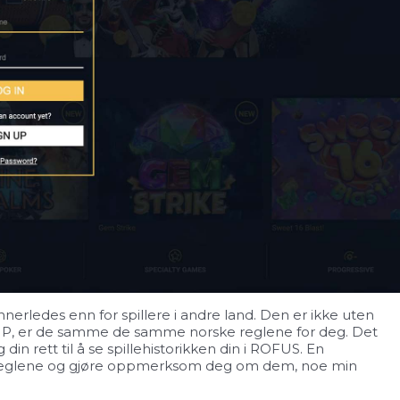
erledes enn for spillere i andre land. Den er ikke uten
m VIP, er de samme de samme norske reglene for deg. Det
din rett til å se spillehistorikken din i ROFUS. En
e reglene og gjøre oppmerksom deg om dem, noe min