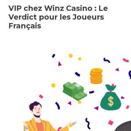
VIP chez Winz Casino : Le
Verdict pour les Joueurs
Français