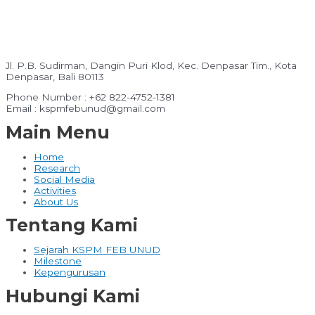
Jl. P.B. Sudirman, Dangin Puri Klod, Kec. Denpasar Tim., Kota
Denpasar, Bali 80113
Phone Number : +62 822-4752-1381
Email : kspmfebunud@gmail.com
Main Menu
Home
Research
Social Media
Activities
About Us
Tentang Kami
Sejarah KSPM FEB UNUD
Milestone
Kepengurusan
Hubungi Kami