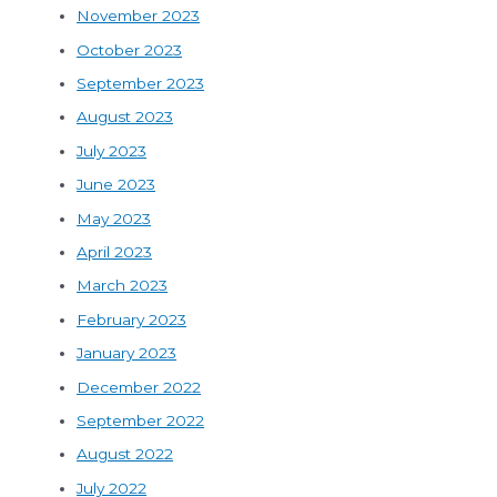
November 2023
October 2023
September 2023
August 2023
July 2023
June 2023
May 2023
April 2023
March 2023
February 2023
January 2023
December 2022
September 2022
August 2022
July 2022