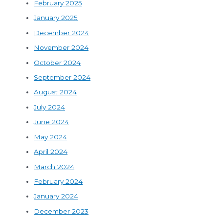
February 2025
January 2025
December 2024
November 2024
October 2024
September 2024
August 2024
July 2024
June 2024
May 2024
April 2024
March 2024
February 2024
January 2024
December 2023