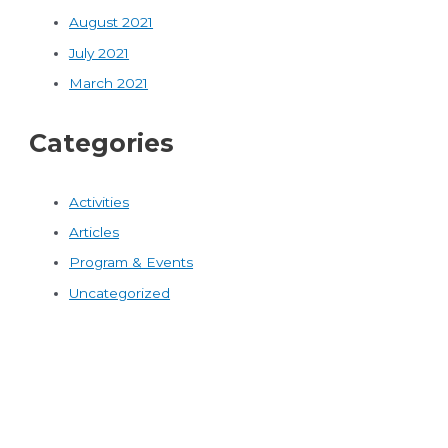
August 2021
July 2021
March 2021
Categories
Activities
Articles
Program & Events
Uncategorized