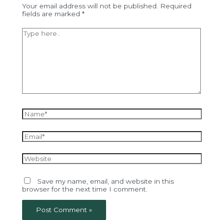
Your email address will not be published.
Required
fields are marked
*
Type
here..
Name*
Email*
Website
Save my name, email, and website in this
browser for the next time I comment.