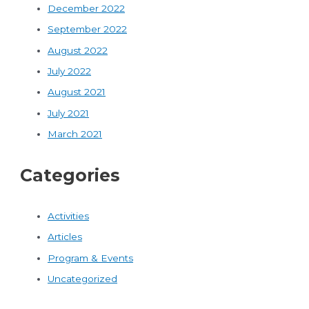
December 2022
September 2022
August 2022
July 2022
August 2021
July 2021
March 2021
Categories
Activities
Articles
Program & Events
Uncategorized