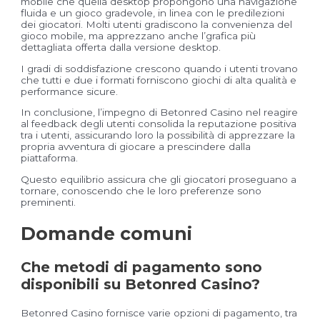
mobile che quella desktop propongono una navigazione
fluida e un gioco gradevole, in linea con le predilezioni
dei giocatori. Molti utenti gradiscono la convenienza del
gioco mobile, ma apprezzano anche l’grafica più
dettagliata offerta dalla versione desktop.
I gradi di soddisfazione crescono quando i utenti trovano
che tutti e due i formati forniscono giochi di alta qualità e
performance sicure.
In conclusione, l’impegno di Betonred Casino nel reagire
al feedback degli utenti consolida la reputazione positiva
tra i utenti, assicurando loro la possibilità di apprezzare la
propria avventura di giocare a prescindere dalla
piattaforma.
Questo equilibrio assicura che gli giocatori proseguano a
tornare, conoscendo che le loro preferenze sono
preminenti.
Domande comuni
Che metodi di pagamento sono
disponibili su Betonred Casino?
Betonred Casino fornisce varie opzioni di pagamento, tra