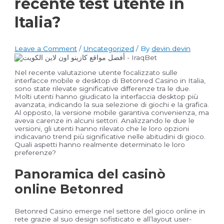
recente test utente in
Italia?
Leave a Comment
/
Uncategorized
/ By
devin devin
Nel recente valutazione utente focalizzato sulle
interfacce mobile e desktop di Betonred Casino in Italia,
sono state rilevate significative differenze tra le due.
Molti utenti hanno giudicato la interfaccia desktop più
avanzata, indicando la sua selezione di giochi e la grafica.
Al opposto, la versione mobile garantiva convenienza, ma
aveva carenze in alcuni settori. Analizzando le due le
versioni, gli utenti hanno rilevato che le loro opzioni
indicavano trend più significative nelle abitudini di gioco.
Quali aspetti hanno realmente determinato le loro
preferenze?
Panoramica del casinò
online Betonred
Betonred Casino emerge nel settore del gioco online in
rete grazie al suo design sofisticato e all’layout user-