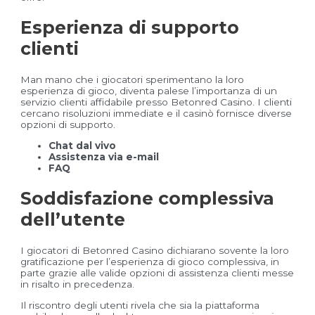
Esperienza di supporto
clienti
Man mano che i giocatori sperimentano la loro
esperienza di gioco, diventa palese l’importanza di un
servizio clienti affidabile presso Betonred Casino. I clienti
cercano risoluzioni immediate e il casinò fornisce diverse
opzioni di supporto.
Chat dal vivo
Assistenza via e-mail
FAQ
Soddisfazione complessiva
dell’utente
I giocatori di Betonred Casino dichiarano sovente la loro
gratificazione per l’esperienza di gioco complessiva, in
parte grazie alle valide opzioni di assistenza clienti messe
in risalto in precedenza.
Il riscontro degli utenti rivela che sia la piattaforma