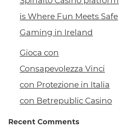
Spinalto Casino platform
is Where Fun Meets Safe
Gaming in Ireland
Gioca con
Consapevolezza Vinci
con Protezione in Italia
con Betrepublic Casino
Recent Comments