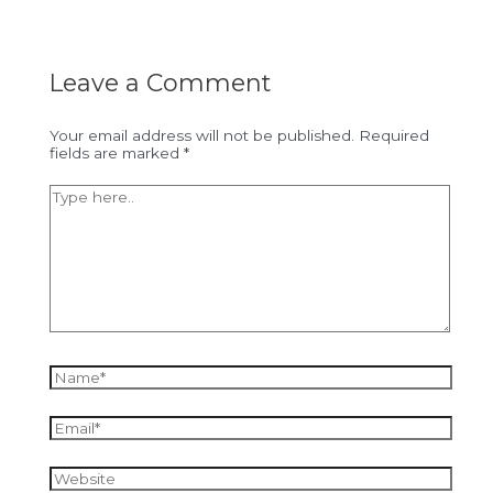
Leave a Comment
Your email address will not be published.
Required
fields are marked
*
Type
here..
Name*
Email*
Website