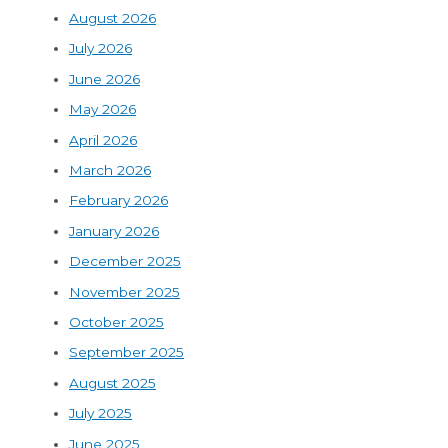
August 2026
July 2026
June 2026
May 2026
April 2026
March 2026
February 2026
January 2026
December 2025
November 2025
October 2025
September 2025
August 2025
July 2025
June 2025