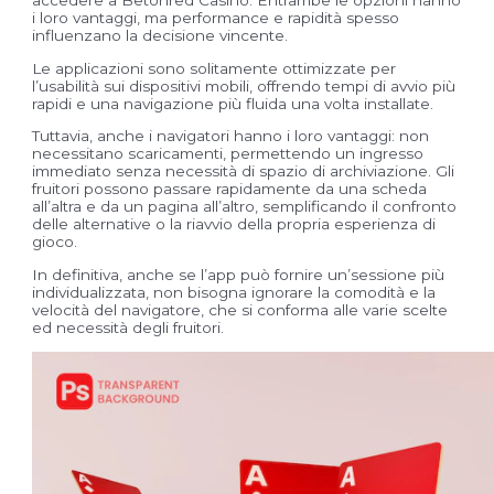
accedere a Betonred Casino. Entrambe le opzioni hanno
i loro vantaggi, ma performance e rapidità spesso
influenzano la decisione vincente.
Le applicazioni sono solitamente ottimizzate per
l’usabilità sui dispositivi mobili, offrendo tempi di avvio più
rapidi e una navigazione più fluida una volta installate.
Tuttavia, anche i navigatori hanno i loro vantaggi: non
necessitano scaricamenti, permettendo un ingresso
immediato senza necessità di spazio di archiviazione. Gli
fruitori possono passare rapidamente da una scheda
all’altra e da un pagina all’altro, semplificando il confronto
delle alternative o la riavvio della propria esperienza di
gioco.
In definitiva, anche se l’app può fornire un’sessione più
individualizzata, non bisogna ignorare la comodità e la
velocità del navigatore, che si conforma alle varie scelte
ed necessità degli fruitori.