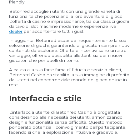
friendly.
Betonred accoglie i utenti con una grande varietà di
funzionalità che potenziano la loro avventura di gioco.
L’offerta di casinò è impressionante, tra cui classici giochi
da tavolo, slot machine moderne e esperienze live
dealer
per accontentare tutti i gusti.
In aggiunta, Betonred espande frequentemente la sua
selezione di giochi, garantendo ai giocatori sempre nuovi
contenuti da esplorare. Offerte e incentivi sono un altro
vantaggio, offrendo possibilità allettanti sia per i nuovi
giocatori che per quelli di ritorno.
A causa alla sua forte fama di fiducia e servizio clienti,
Betonred Casino ha stabilito la sua immagine di preferito
dai utenti nel concorrenziale mondo del gioco online in
rete.
Interfaccia e stile
L’interfaccia utente di Betonred Casino è progettata
considerando alle necessità dei utenti, armonizzando
design e funzionalità senza difficoltà. Questo metodo
ponderato potenzia il coinvolgimento dell’partecipante,
facendo sì che la esplorazione intuitiva e gradevole.