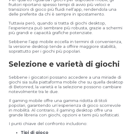
fruitori riportano spesso tempi di avvio più veloci e
transizioni di gioco più fluidi nell’app, rendendola una
delle preferite da chi è sempre in spostamento.
Tuttavia però, quando si tratta di giochi desktop,
l’esperienza può sembrare più robusta, grazie a schermi
più grandi e capacità grafiche potenziate.
Sebbene l’app mobile eccella in termini di convenienza,
la versione desktop tende a offrire maggiore stabilità,
soprattutto per i giochi più popolari.
Selezione e varietà di giochi
Sebbene i giocatori possano accedere a una miriade di
giochi sia sulla piattaforma mobile che su quella desktop
di Betonred, la varietà e la selezione possono cambiare
notevolmente tra le due.
Il gaming mobile offre una gamma ridotta di titoli
popolari, garantendo un’esperienza di gioco scorrevole
in mobilità. Al contrario, il gaming desktop offre una
grande libreria con giochi, opzioni e temi più sofisticati.
I punti chiave del confronto includono:
Tipi di gioco