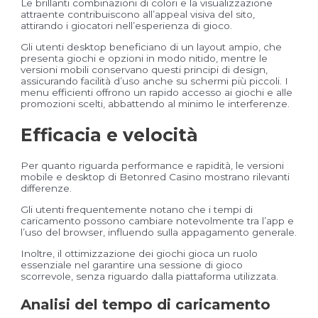
Le brillanti combinazioni di colori e la visualizzazione
attraente contribuiscono all’appeal visiva del sito,
attirando i giocatori nell’esperienza di gioco.
Gli utenti desktop beneficiano di un layout ampio, che
presenta giochi e opzioni in modo nitido, mentre le
versioni mobili conservano questi principi di design,
assicurando facilità d’uso anche su schermi più piccoli. I
menu efficienti offrono un rapido accesso ai giochi e alle
promozioni scelti, abbattendo al minimo le interferenze.
Efficacia e velocità
Per quanto riguarda performance e rapidità, le versioni
mobile e desktop di Betonred Casino mostrano rilevanti
differenze.
Gli utenti frequentemente notano che i tempi di
caricamento possono cambiare notevolmente tra l’app e
l’uso del browser, influendo sulla appagamento generale.
Inoltre, il ottimizzazione dei giochi gioca un ruolo
essenziale nel garantire una sessione di gioco
scorrevole, senza riguardo dalla piattaforma utilizzata.
Analisi del tempo di caricamento