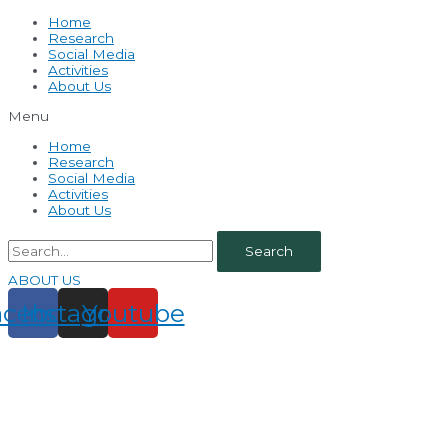
Home
Research
Social Media
Activities
About Us
Menu
Home
Research
Social Media
Activities
About Us
Search
ABOUT US
acebook
Instagram
Youtube