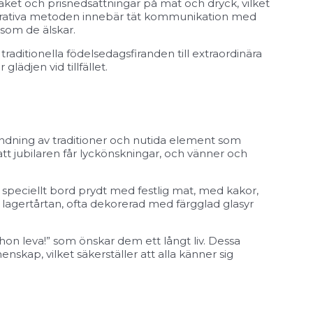
paket och prisnedsättningar på mat och dryck, vilket
operativa metoden innebär tät kommunikation med
 som de älskar.
ditionella födelsedagsfiranden till extraordinära
lädjen vid tillfället.
dning av traditioner och nutida element som
d att jubilaren får lyckönskningar, och vänner och
t speciellt bord prydt med festlig mat, med kakor,
 lagertårtan, ofta dekorerad med färgglad glasyr
hon leva!” som önskar dem ett långt liv. Dessa
kap, vilket säkerställer att alla känner sig