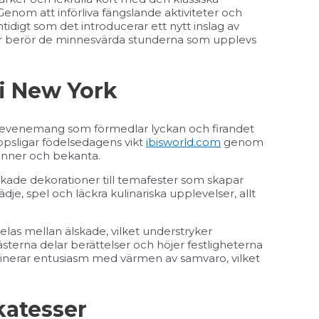
Genom att införliva fängslande aktiviteter och
tidigt som det introducerar ett nytt inslag av
eter berör de minnesvärda stunderna som upplevs
 i New York
 evenemang som förmedlar lyckan och firandet
ppsligar födelsedagens vikt
ibisworld.com
genom
vänner och bekanta.
yckade dekorationer till temafester som skapar
je, spel och läckra kulinariska upplevelser, allt
elas mellan älskade, vilket understryker
terna delar berättelser och höjer festligheterna
inerar entusiasm med värmen av samvaro, vilket
katesser