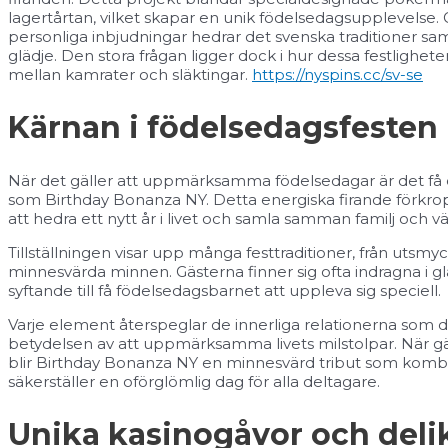
lagertårtan, vilket skapar en unik födelsedagsupplevelse. 
personliga inbjudningar hedrar det svenska traditioner sam
glädje. Den stora frågan ligger dock i hur dessa festligh
mellan kamrater och släktingar.
https://nyspins.cc/sv-se
Kärnan i födelsedagsfesten
När det gäller att uppmärksamma födelsedagar är det få
som Birthday Bonanza NY. Detta energiska firande förkro
att hedra ett nytt år i livet och samla samman familj och 
Tillställningen visar upp många festtraditioner, från utsm
minnesvärda minnen. Gästerna finner sig ofta indragna i gläd
syftande till få födelsedagsbarnet att uppleva sig speciell.
Varje element återspeglar de innerliga relationerna som d
betydelsen av att uppmärksamma livets milstolpar. När gäs
blir Birthday Bonanza NY en minnesvärd tribut som komb
säkerställer en oförglömlig dag för alla deltagare.
Unika kasinogåvor och deli