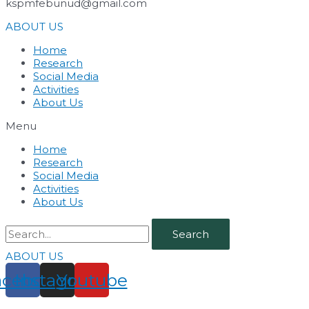
kspmfebunud@gmail.com
ABOUT US
Home
Research
Social Media
Activities
About Us
Menu
Home
Research
Social Media
Activities
About Us
Search
ABOUT US
acebook
Instagram
Youtube