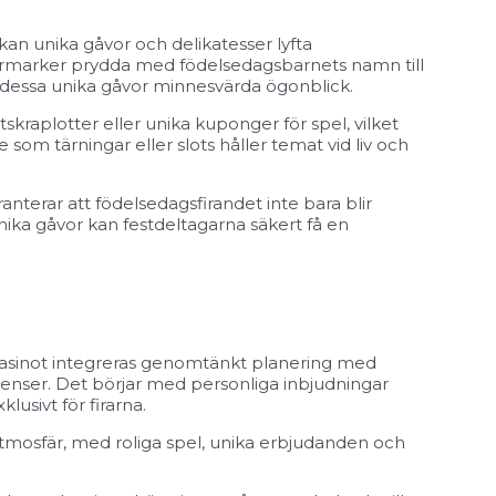
an unika gåvor och delikatesser lyfta
ermarker prydda med födelsedagsbarnets namn till
 dessa unika gåvor minnesvärda ögonblick.
skraplotter eller unika kuponger för spel, vilket
e som tärningar eller slots håller temat vid liv och
anterar att födelsedagsfirandet inte bara blir
ika gåvor kan festdeltagarna säkert få en
 casinot integreras genomtänkt planering med
enser. Det börjar med personliga inbjudningar
usivt för firarna.
d atmosfär, med roliga spel, unika erbjudanden och