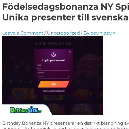
Födelsedagsbonanza NY Spi
Unika presenter till svenska 
Leave a Comment
/
Uncategorized
/ By
devin devin
Birthday Bonanza NY presenterar en distinkt blandning a
firanden. Detta projekt blandar specialdesignade pokerma