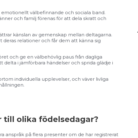
t emotionellt välbefinnande och sociala band.
r och familj förenas för att dela skratt och
ättrar känslan av gemenskap mellan deltagarna.
det deras relationer och får dem att känna sig
et och ge en välbehövlig paus från dagliga
 delta i jämförbara händelser och sprida glädje i
ortom individuella upplevelser, och väver livliga
ållningen.
till olika födelsedagar?
a anspråk på flera presenter om de har registrerat