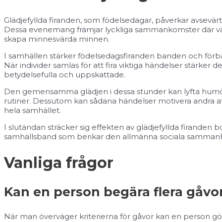
Glädjefyllda firanden, som födelsedagar, påverkar avsevär
Dessa evenemang främjar lyckliga sammankomster där vänne
skapa minnesvärda minnen.
I samhällen stärker födelsedagsfiranden banden och förb
När individer samlas för att fira viktiga händelser stärker 
betydelsefulla och uppskattade.
Den gemensamma glädjen i dessa stunder kan lyfta humör
rutiner. Dessutom kan sådana händelser motivera andra att
hela samhället.
I slutändan sträcker sig effekten av glädjefyllda firanden b
samhällsband som berikar den allmänna sociala sammanh
Vanliga frågor
Kan en person begära flera gåvor 
När man överväger kriterierna för gåvor kan en person gör