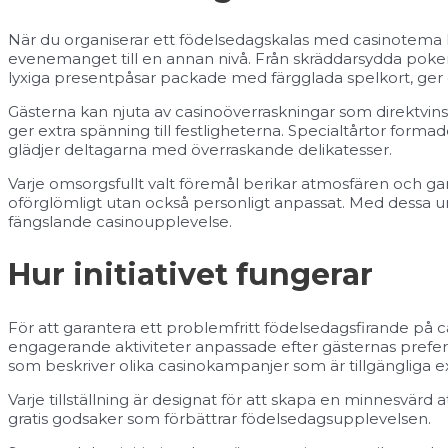
När du organiserar ett födelsedagskalas med casinotema k
evenemanget till en annan nivå. Från skräddarsydda pok
lyxiga presentpåsar packade med färgglada spelkort, ger
Gästerna kan njuta av casinoöverraskningar som direktvinst
ger extra spänning till festligheterna. Specialtårtor formad
glädjer deltagarna med överraskande delikatesser.
Varje omsorgsfullt valt föremål berikar atmosfären och gar
oförglömligt utan också personligt anpassat. Med dessa un
fängslande casinoupplevelse.
Hur initiativet fungerar
För att garantera ett problemfritt födelsedagsfirande på
engagerande aktiviteter anpassade efter gästernas prefer
som beskriver olika casinokampanjer som är tillgängliga exkl
Varje tillställning är designat för att skapa en minnesvär
gratis godsaker som förbättrar födelsedagsupplevelsen.