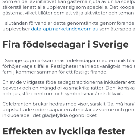
Som en del av initiativet kan gästerna njuta av unika spel
säkerställer att alla upplever sig som speciella. Det ko
gästerna, vilket tillåter dem att välja aktiviteter och teman
I slutändan förvandlar detta genomtänkta genomförande tra
upplevelser
data-api.marketindex.com.au
som återspeglar g
Fira födelsedagar i Sverige
I Sverige uppmärksammas födelsedagar med en unik blan
förhöjer varje tillfälle. Festligheterna inleds vanligtvis me
familj kommer samman för ett festligt firande.
En av de viktigaste födelsedagstraditionerna inkluderar et
bakverk och en mängd olika smakrika rätter. Den ikoniska
och ljus, står i centrum och symboliserar årets tillväxt.
Celebranten brukar hedras med visor, särskilt “Ja, må han/
uppskattade seder skapar en atmosfär av värme och gemens
inkluderade i det glädjefyllda ögonblicket.
Effekten av lyckliga fester