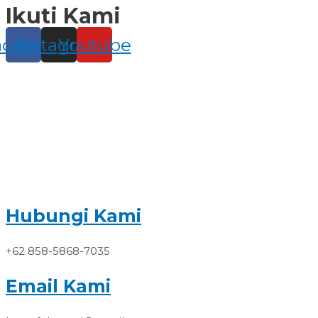
Ikuti Kami
Skip
to
content
acebook
Instagram
Youtube
Hubungi Kami
+62 858-5868-7035
Email Kami