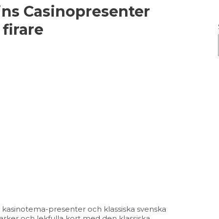
ns Casinopresenter
firare
v kasinotema-presenter och klassiska svenska
rker och lekfulla kort med den klassiska