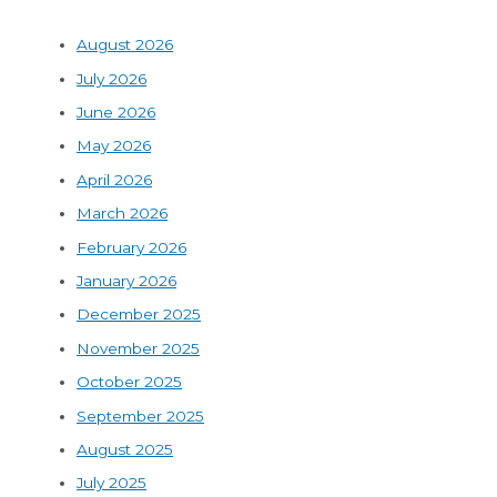
August 2026
July 2026
June 2026
May 2026
April 2026
March 2026
February 2026
January 2026
December 2025
November 2025
October 2025
September 2025
August 2025
July 2025