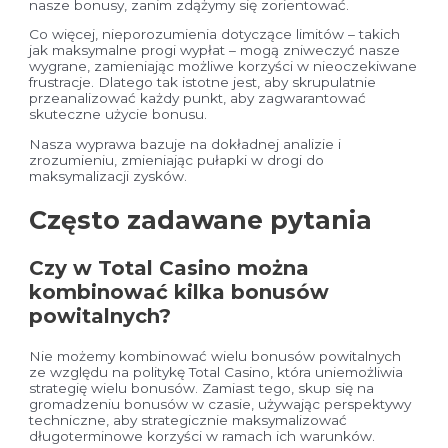
nasze bonusy, zanim zdążymy się zorientować.
Co więcej, nieporozumienia dotyczące limitów – takich
jak maksymalne progi wypłat – mogą zniweczyć nasze
wygrane, zamieniając możliwe korzyści w nieoczekiwane
frustracje. Dlatego tak istotne jest, aby skrupulatnie
przeanalizować każdy punkt, aby zagwarantować
skuteczne użycie bonusu.
Nasza wyprawa bazuje na dokładnej analizie i
zrozumieniu, zmieniając pułapki w drogi do
maksymalizacji zysków.
Często zadawane pytania
Czy w Total Casino można
kombinować kilka bonusów
powitalnych?
Nie możemy kombinować wielu bonusów powitalnych
ze względu na politykę Total Casino, która uniemożliwia
strategię wielu bonusów. Zamiast tego, skup się na
gromadzeniu bonusów w czasie, używając perspektywy
techniczne, aby strategicznie maksymalizować
długoterminowe korzyści w ramach ich warunków.