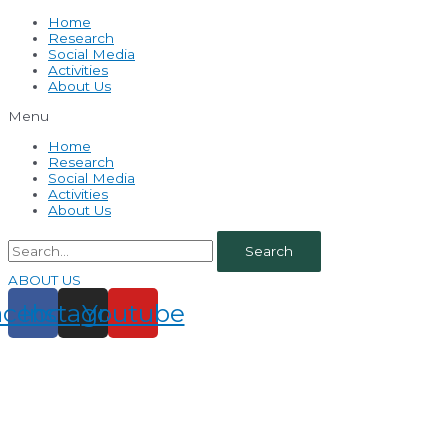
Home
Research
Social Media
Activities
About Us
Menu
Home
Research
Social Media
Activities
About Us
Search
ABOUT US
acebook
Instagram
Youtube