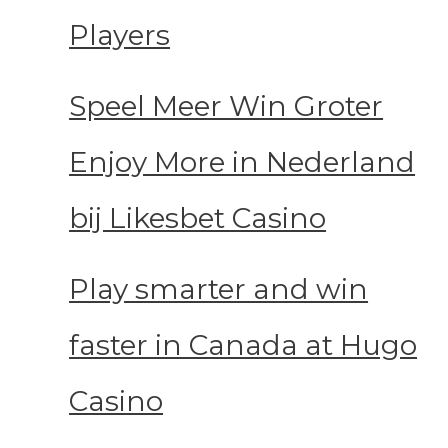
Players
Speel Meer Win Groter
Enjoy More in Nederland
bij Likesbet Casino
Play smarter and win
faster in Canada at Hugo
Casino