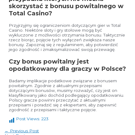
skorzystać z bonusu powitalnego w
Total Casino?
Przyjrzyjmy się ograniczeniom dotyczącym gier w Total
Casino. Niektóre sloty i gry stołowe mogą być
wykluczone z możliwości otrzymania bonusu. Taktycznie
rzecz biorąc, pojęcie tych wyłączeń zwiększa nasze
bonusy. Zapoznaj się z regulaminem, aby potwierdzić
jego zgodność i zmaksymalizować swoją przewagę.
Czy bonus powitalny jest
opodatkowany dla graczy w Polsce?
Badamy implikacje podatkowe związane z bonusem
powitalnym. Zgodnie z aktualnymi przepisami
dotyczącymi bonusów, musimy rozważyć, czy jest on
klasyfikowany jako dochód podlegający opodatkowaniu.
Polscy gracze powinni przeczytać z aktualnymi
przepisami i poradzić się z ekspertami, aby zapewnić
zgodność z przepisami i taktyczne pojęcie.
Post Views:
223
Post
←
Previous Post