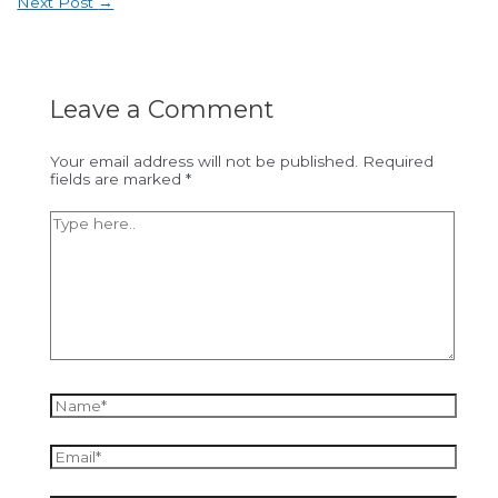
navigation
Next Post
→
Leave a Comment
Your email address will not be published.
Required
fields are marked
*
Type
here..
Name*
Email*