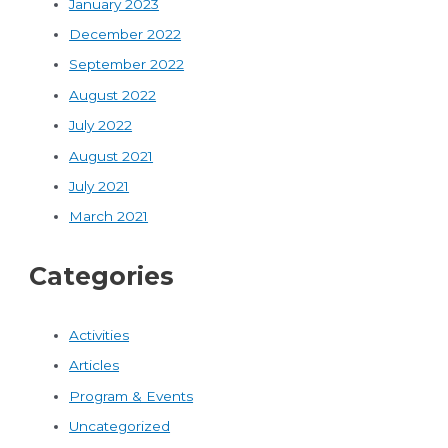
January 2023
December 2022
September 2022
August 2022
July 2022
August 2021
July 2021
March 2021
Categories
Activities
Articles
Program & Events
Uncategorized