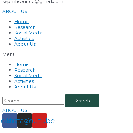
kspmfebunud@gmail.com
ABOUT US
Home
Research
Social Media
Activities
About Us
Menu
Home
Research
Social Media
Activities
About Us
Search
ABOUT US
acebook
Instagram
Youtube