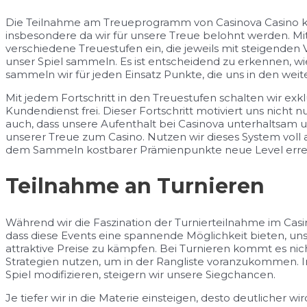
Die Teilnahme am Treueprogramm von Casinova Casino kan
insbesondere da wir für unsere Treue belohnt werden. Mit 
verschiedene Treuestufen ein, die jeweils mit steigenden V
unser Spiel sammeln. Es ist entscheidend zu erkennen, wie
sammeln wir für jeden Einsatz Punkte, die uns in den we
Mit jedem Fortschritt in den Treuestufen schalten wir exkl
Kundendienst frei. Dieser Fortschritt motiviert uns nicht
auch, dass unsere Aufenthalt bei Casinova unterhaltsam un
unserer Treue zum Casino. Nutzen wir dieses System voll
dem Sammeln kostbarer Prämienpunkte neue Level errei
Teilnahme an Turnieren
Während wir die Faszination der Turnierteilnahme im Casin
dass diese Events eine spannende Möglichkeit bieten, un
attraktive Preise zu kämpfen. Bei Turnieren kommt es nic
Strategien nutzen, um in der Rangliste voranzukommen. 
Spiel modifizieren, steigern wir unsere Siegchancen.
Je tiefer wir in die Materie einsteigen, desto deutlicher wi