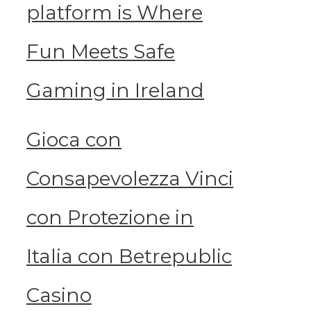
platform is Where
Fun Meets Safe
Gaming in Ireland
Gioca con
Consapevolezza Vinci
con Protezione in
Italia con Betrepublic
Casino