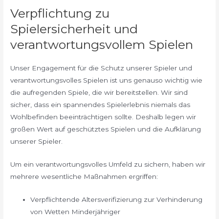
Verpflichtung zu
Spielersicherheit und
verantwortungsvollem Spielen
Unser Engagement für die Schutz unserer Spieler und
verantwortungsvolles Spielen ist uns genauso wichtig wie
die aufregenden Spiele, die wir bereitstellen. Wir sind
sicher, dass ein spannendes Spielerlebnis niemals das
Wohlbefinden beeinträchtigen sollte. Deshalb legen wir
großen Wert auf geschütztes Spielen und die Aufklärung
unserer Spieler.
Um ein verantwortungsvolles Umfeld zu sichern, haben wir
mehrere wesentliche Maßnahmen ergriffen:
Verpflichtende Altersverifizierung zur Verhinderung
von Wetten Minderjähriger