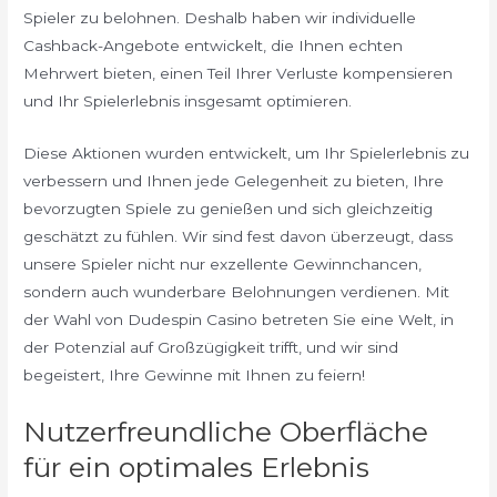
Spieler zu belohnen. Deshalb haben wir individuelle
Cashback-Angebote entwickelt, die Ihnen echten
Mehrwert bieten, einen Teil Ihrer Verluste kompensieren
und Ihr Spielerlebnis insgesamt optimieren.
Diese Aktionen wurden entwickelt, um Ihr Spielerlebnis zu
verbessern und Ihnen jede Gelegenheit zu bieten, Ihre
bevorzugten Spiele zu genießen und sich gleichzeitig
geschätzt zu fühlen. Wir sind fest davon überzeugt, dass
unsere Spieler nicht nur exzellente Gewinnchancen,
sondern auch wunderbare Belohnungen verdienen. Mit
der Wahl von Dudespin Casino betreten Sie eine Welt, in
der Potenzial auf Großzügigkeit trifft, und wir sind
begeistert, Ihre Gewinne mit Ihnen zu feiern!
Nutzerfreundliche Oberfläche
für ein optimales Erlebnis