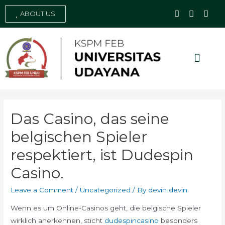
ABOUT US
Social Media
Das Casino, das seine
belgischen Spieler
respektiert, ist Dudespin
Casino.
Leave a Comment
/
Uncategorized
/ By
devin devin
Wenn es um Online-Casinos geht, die belgische Spieler
wirklich anerkennen, sticht
dudespincasino
besonders