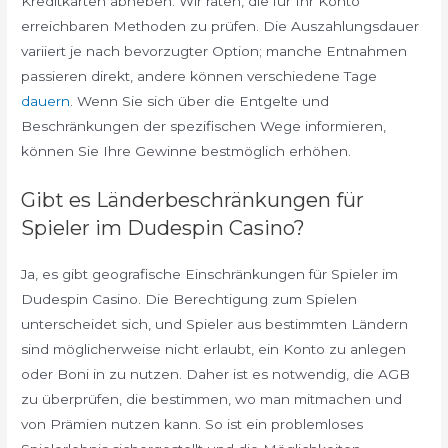
Kreditkarten abheben. Wir raten, die für Ihr Konto
erreichbaren Methoden zu prüfen. Die Auszahlungsdauer
variiert je nach bevorzugter Option; manche Entnahmen
passieren direkt, andere können verschiedene Tage
dauern
. Wenn Sie sich über die Entgelte und
Beschränkungen der spezifischen Wege informieren,
können Sie Ihre Gewinne bestmöglich erhöhen.
Gibt es Länderbeschränkungen für
Spieler im Dudespin Casino?
Ja, es gibt geografische Einschränkungen für Spieler im
Dudespin Casino. Die Berechtigung zum Spielen
unterscheidet sich, und Spieler aus bestimmten Ländern
sind möglicherweise nicht erlaubt, ein Konto zu anlegen
oder Boni in zu nutzen. Daher ist es notwendig, die AGB
zu überprüfen, die bestimmen, wo man mitmachen und
von Prämien nutzen kann. So ist ein problemloses