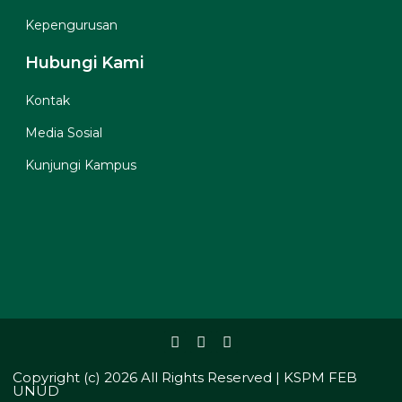
Kepengurusan
Hubungi Kami
Kontak
Media Sosial
Kunjungi Kampus
Copyright (c) 2026 All Rights Reserved | KSPM FEB
UNUD