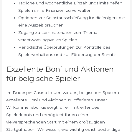
Tägliche und wöchentliche Einzahlungslimits helfen
Spielern, ihre Finanzen zu verwalten.
Optionen zur Selbstausschließung für diejenigen, die
eine Auszeit brauchen.
Zugang zu Lernmaterialien zum Thema
verantwortungsvolles Spielen
Periodische Überprüfungen zur Kontrolle des
Spielerverhaltens und zur Förderung der Schutz
Exzellente Boni und Aktionen
für belgische Spieler
Im Dudespin Casino freuen wir uns, belgischen Spielern
exzellente Boni und Aktionen zu offerieren. Unser
Willkommensbonus sorgt für ein mitreißendes
Spielerlebnis und ermöglicht Ihnen einen
vielversprechenden Start mit einem großzügigen
Startguthaben. Wir wissen, wie wichtig es ist, beständige