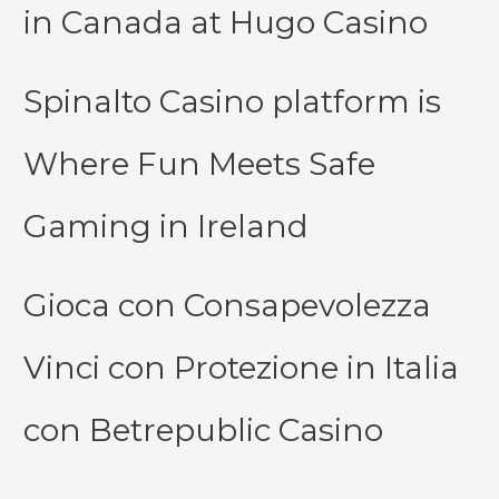
in Canada at Hugo Casino
Spinalto Casino platform is
Where Fun Meets Safe
Gaming in Ireland
Gioca con Consapevolezza
Vinci con Protezione in Italia
con Betrepublic Casino