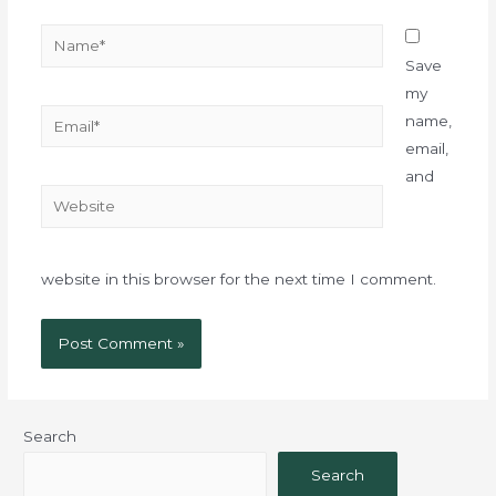
Save
my
name,
email,
and
website in this browser for the next time I comment.
Search
Search