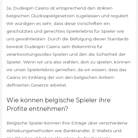
Ja, Dudespin Casino ist entsprechend den strikten
belgischen Glücksspielgesetzen zugelassen und reguliert.
Wir würdigen es sehr, dass diese Vorschriften ein
geschütztes und gerechtes Spielerlebnis für Spieler wie
uns gewährleisten. Durch die Befolgung dieser Standards
beweist Dudespin Casino sein Bekenntnis für
verantwortungsvolles Spielen und den die Sicherheit der
Spieler. Wenn wir uns also wählen, dort zu spielen, können
wir unser Spielerlebnis genießen, da wir wissen, dass das
Casino im Einklang der von den belgischen Ämtern
definierten Gesetze arbeitet.
Wie können belgische Spieler ihre
Profite entnehmen?
Belgische Spieler können ihre Erträge über verschiedene
Abhebungsmethoden wie Banktransfer, E-Wallets und