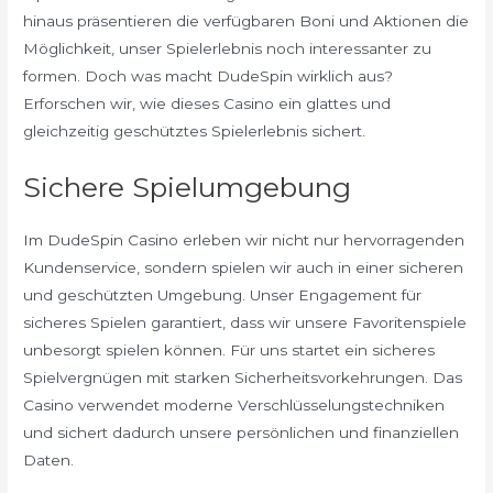
hinaus präsentieren die verfügbaren Boni und Aktionen die
Möglichkeit, unser Spielerlebnis noch interessanter zu
formen. Doch was macht DudeSpin wirklich aus?
Erforschen wir, wie dieses Casino ein glattes und
gleichzeitig geschütztes Spielerlebnis sichert.
Sichere Spielumgebung
Im DudeSpin Casino erleben wir nicht nur hervorragenden
Kundenservice, sondern spielen wir auch in einer sicheren
und geschützten Umgebung. Unser Engagement für
sicheres Spielen garantiert, dass wir unsere Favoritenspiele
unbesorgt spielen können. Für uns startet ein sicheres
Spielvergnügen mit starken Sicherheitsvorkehrungen. Das
Casino verwendet moderne Verschlüsselungstechniken
und sichert dadurch unsere persönlichen und finanziellen
Daten.