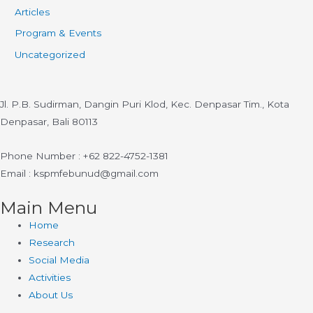
Articles
Program & Events
Uncategorized
Jl. P.B. Sudirman, Dangin Puri Klod, Kec. Denpasar Tim., Kota
Denpasar, Bali 80113
Phone Number : +62 822-4752-1381
Email : kspmfebunud@gmail.com
Main Menu
Home
Research
Social Media
Activities
About Us