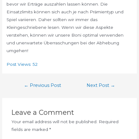
bevor wir Erträge auszahlen lassen können. Die
Einsatzlimits können sich auch je nach Prämientyp und
Spiel variieren. Daher sollten wir immer das
Kleingeschriebene lesen. Wenn wir diese Aspekte
verstehen, können wir unsere Boni optimal verwenden
und unerwartete Überraschungen bei der Abhebung
umgehen!
Post Views:
52
Post
←
Previous Post
Next Post
→
navigation
Leave a Comment
Your email address will not be published.
Required
fields are marked
*