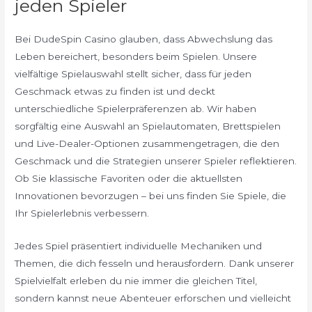
jeden Spieler
Bei DudeSpin Casino glauben, dass Abwechslung das
Leben bereichert, besonders beim Spielen. Unsere
vielfältige Spielauswahl stellt sicher, dass für jeden
Geschmack etwas zu finden ist und deckt
unterschiedliche Spielerpräferenzen ab. Wir haben
sorgfältig eine Auswahl an Spielautomaten, Brettspielen
und Live-Dealer-Optionen zusammengetragen, die den
Geschmack und die Strategien unserer Spieler reflektieren.
Ob Sie klassische Favoriten oder die aktuellsten
Innovationen bevorzugen – bei uns finden Sie Spiele, die
Ihr Spielerlebnis verbessern.
Jedes Spiel präsentiert individuelle Mechaniken und
Themen, die dich fesseln und herausfordern. Dank unserer
Spielvielfalt erleben du nie immer die gleichen Titel,
sondern kannst neue Abenteuer erforschen und vielleicht