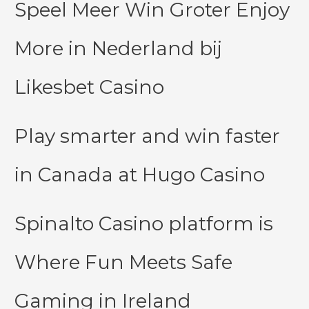
Speel Meer Win Groter Enjoy
More in Nederland bij
Likesbet Casino
Play smarter and win faster
in Canada at Hugo Casino
Spinalto Casino platform is
Where Fun Meets Safe
Gaming in Ireland