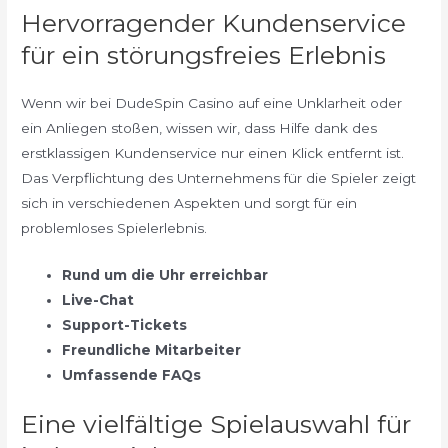
Hervorragender Kundenservice
für ein störungsfreies Erlebnis
Wenn wir bei DudeSpin Casino auf eine Unklarheit oder
ein Anliegen stoßen, wissen wir, dass Hilfe dank des
erstklassigen Kundenservice nur einen Klick entfernt ist.
Das Verpflichtung des Unternehmens für die Spieler zeigt
sich in verschiedenen Aspekten und sorgt für ein
problemloses Spielerlebnis.
Rund um die Uhr erreichbar
Live-Chat
Support-Tickets
Freundliche Mitarbeiter
Umfassende FAQs
Eine vielfältige Spielauswahl für