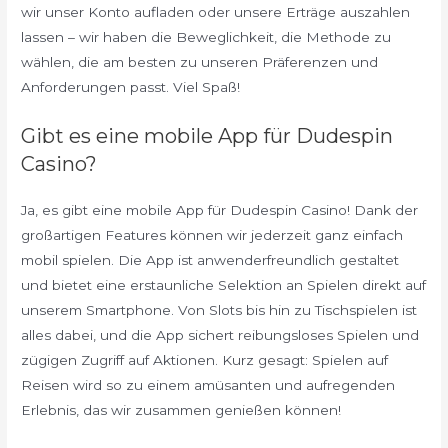
wir unser Konto aufladen oder unsere Erträge auszahlen
lassen – wir haben die Beweglichkeit, die Methode zu
wählen, die am besten zu unseren Präferenzen und
Anforderungen passt. Viel Spaß!
Gibt es eine mobile App für Dudespin
Casino?
Ja, es gibt eine mobile App für Dudespin Casino! Dank der
großartigen Features können wir jederzeit ganz einfach
mobil spielen. Die App ist anwenderfreundlich gestaltet
und bietet eine erstaunliche Selektion an Spielen direkt auf
unserem Smartphone. Von Slots bis hin zu Tischspielen ist
alles dabei, und die App sichert reibungsloses Spielen und
zügigen Zugriff auf Aktionen. Kurz gesagt: Spielen auf
Reisen wird so zu einem amüsanten und aufregenden
Erlebnis, das wir zusammen genießen können!