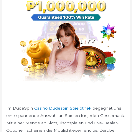
Im DudeSpin
Casino Dudespin Spielothek
begegnet uns
eine spannende Auswahl an Spielen für jeden Geschmack.
Mit einer Menge an Slots, Tischspielen und Live-Dealer-
Optionen scheinen die Möglichkeiten endlos. Darüber