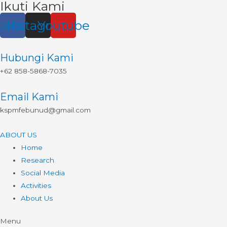
Ikuti Kami
Skip
to
cebook
Instagram
Youtube
content
Hubungi Kami
+62 858-5868-7035
Email Kami
kspmfebunud@gmail.com
ABOUT US
Home
Research
Social Media
Activities
About Us
Menu