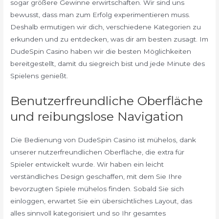
sogar größere Gewinne erwirtschaften. Wir sind uns
bewusst, dass man zum Erfolg experimentieren muss.
Deshalb ermutigen wir dich, verschiedene Kategorien zu
erkunden und zu entdecken, was dir am besten zusagt. Im
DudeSpin Casino haben wir die besten Möglichkeiten
bereitgestellt, damit du siegreich bist und jede Minute des
Spielens genießt.
Benutzerfreundliche Oberfläche
und reibungslose Navigation
Die Bedienung von DudeSpin Casino ist mühelos, dank
unserer nutzerfreundlichen Oberfläche, die extra für
Spieler entwickelt wurde. Wir haben ein leicht
verständliches Design geschaffen, mit dem Sie Ihre
bevorzugten Spiele mühelos finden. Sobald Sie sich
einloggen, erwartet Sie ein übersichtliches Layout, das
alles sinnvoll kategorisiert und so Ihr gesamtes