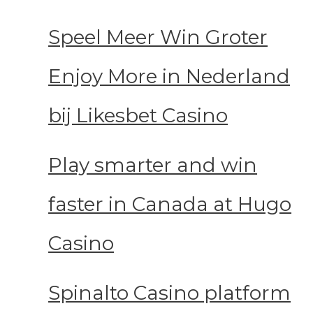
Speel Meer Win Groter
Enjoy More in Nederland
bij Likesbet Casino
Play smarter and win
faster in Canada at Hugo
Casino
Spinalto Casino platform