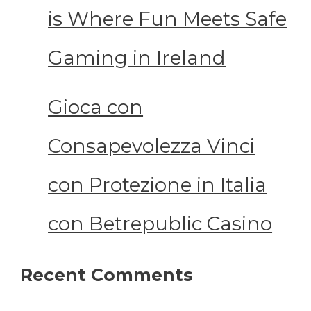
is Where Fun Meets Safe
Gaming in Ireland
Gioca con
Consapevolezza Vinci
con Protezione in Italia
con Betrepublic Casino
Recent Comments