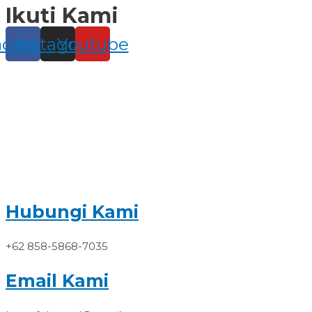
Ikuti Kami
Skip
to
content
acebook
Instagram
Youtube
Hubungi Kami
+62 858-5868-7035
Email Kami