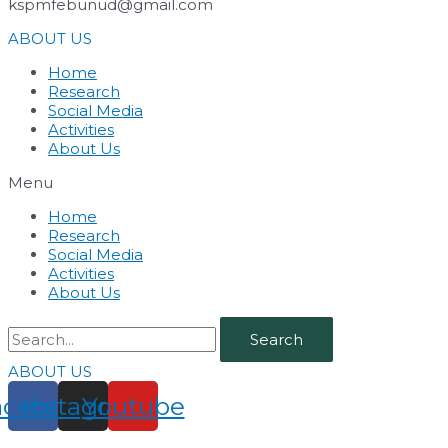
kspmfebunud@gmail.com
ABOUT US
Home
Research
Social Media
Activities
About Us
Menu
Home
Research
Social Media
Activities
About Us
Search
ABOUT US
acebook
Instagram
Youtube