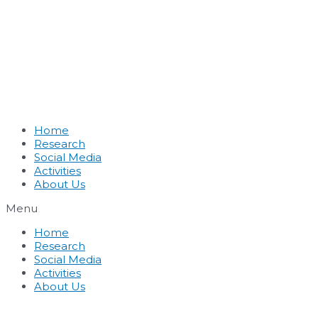
Home
Research
Social Media
Activities
About Us
Menu
Home
Research
Social Media
Activities
About Us