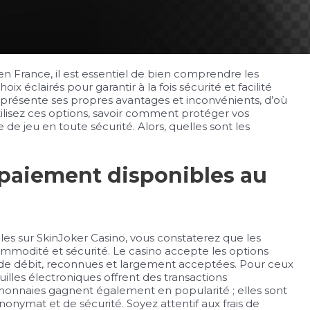
 en France, il est essentiel de bien comprendre les
x éclairés pour garantir à la fois sécurité et facilité
présente ses propres avantages et inconvénients, d’où
ilisez ces options, savoir comment protéger vos
de jeu en toute sécurité. Alors, quelles sont les
paiement disponibles au
les sur SkinJoker Casino, vous constaterez que les
ommodité et sécurité. Le casino accepte les options
et de débit, reconnues et largement acceptées. Pour ceux
lles électroniques offrent des transactions
omonnaies gagnent également en popularité ; elles sont
nonymat et de sécurité. Soyez attentif aux frais de