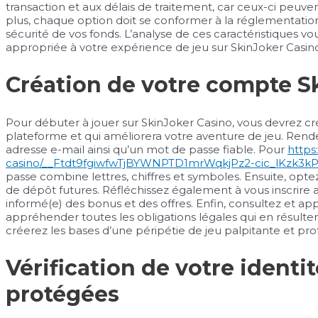
transaction et aux délais de traitement, car ceux-ci peuv
plus, chaque option doit se conformer à la réglementation 
sécurité de vos fonds. L’analyse de ces caractéristiques v
appropriée à votre expérience de jeu sur SkinJoker Casin
Création de votre compte S
Pour débuter à jouer sur SkinJoker Casino, vous devrez c
plateforme et qui améliorera votre aventure de jeu. Rendez
adresse e-mail ainsi qu’un mot de passe fiable. Pour
https
casino/__Ftdt9fgiwfwTjBYWNPTD1mrWqkjPz2-cic_lKzk3kP
passe combine lettres, chiffres et symboles. Ensuite, opte
de dépôt futures. Réfléchissez également à vous inscrire a
informé(e) des bonus et des offres. Enfin, consultez et ap
appréhender toutes les obligations légales qui en résulte
créerez les bases d’une péripétie de jeu palpitante et pr
Vérification de votre ident
protégées