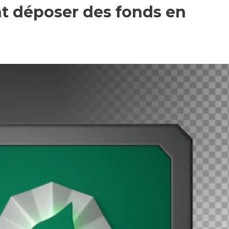
t déposer des fonds en