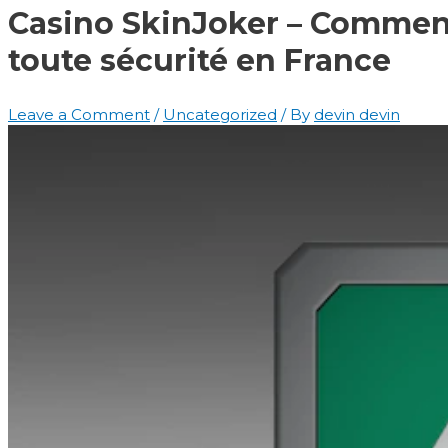
Casino SkinJoker – Commen
toute sécurité en France
Leave a Comment
/
Uncategorized
/ By
devin devin