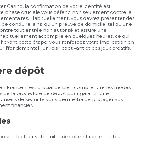
er Casino, la confirmation de votre identité est
Cette phase cruciale vous défend non seulement contre la
glementaires. Habituellement, vous devrez présenter des
e conduire, ainsi qu’un preuve de domicile, tel qu’une
ontre tout entrée non autorisé et assure une
st habituellement accomplie en quelques heures, ce qui
chevant cette étape, vous renforcez votre implication en
l’fondamental : un loisir captivant et des jeux créatifs,
ère dépôt
 en France, il est crucial de bien comprendre les modes
es de la procédure de dépôt pour garantir une
onseils de sécurité vous permettra de protéger vos
ent financier.
les
ur effectuer votre initial dépôt en France, toutes