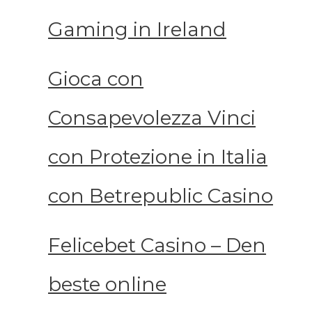
Gaming in Ireland
Gioca con
Consapevolezza Vinci
con Protezione in Italia
con Betrepublic Casino
Felicebet Casino – Den
beste online