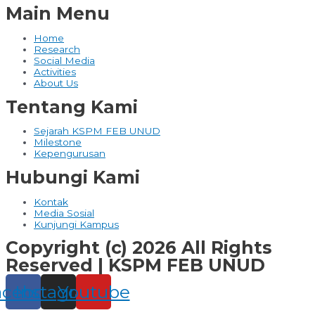
Main Menu
Home
Research
Social Media
Activities
About Us
Tentang Kami
Sejarah KSPM FEB UNUD
Milestone
Kepengurusan
Hubungi Kami
Kontak
Media Sosial
Kunjungi Kampus
Copyright (c) 2026 All Rights
Reserved | KSPM FEB UNUD
acebook
Instagram
Youtube