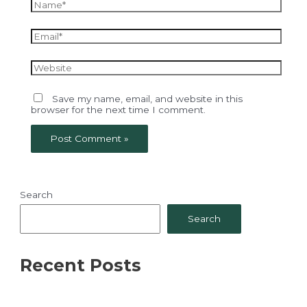
Name*
Email*
Website
Save my name, email, and website in this
browser for the next time I comment.
Search
Search
Recent Posts