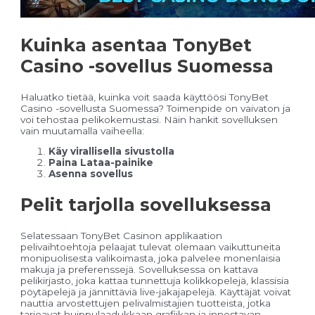
Kuinka asentaa TonyBet
Casino -sovellus Suomessa
Haluatko tietää, kuinka voit saada käyttöösi TonyBet
Casino -sovellusta Suomessa? Toimenpide on vaivaton ja
voi tehostaa pelikokemustasi. Näin hankit sovelluksen
vain muutamalla vaiheella:
Käy virallisella sivustolla
Paina Lataa-painike
Asenna sovellus
Pelit tarjolla sovelluksessa
Selatessaan TonyBet Casinon applikaation
pelivaihtoehtoja pelaajat tulevat olemaan vaikuttuneita
monipuolisesta valikoimasta, joka palvelee monenlaisia
makuja ja preferenssejä. Sovelluksessa on kattava
pelikirjasto, joka kattaa tunnettuja kolikkopelejä, klassisia
pöytäpelejä ja jännittäviä live-jakajapelejä. Käyttäjät voivat
nauttia arvostettujen pelivalmistajien tuotteista, jotka
tarjoavat huippulaadukkaan grafiikan ja innostavan