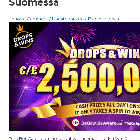
Suomessa
Leave a Comment
/
Uncategorized
/ By
devin devin
TonyBet Casino on luonut vahvan aseman merkittävänä