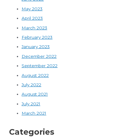
May 2023
April 2023
March 2023
February 2023
January 2023
December 2022
September 2022
August 2022
July 2022
August 2021
July 2021
March 2021
Categories