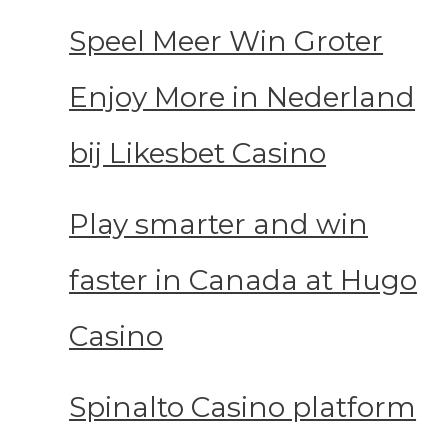
Speel Meer Win Groter
Enjoy More in Nederland
bij Likesbet Casino
Play smarter and win
faster in Canada at Hugo
Casino
Spinalto Casino platform