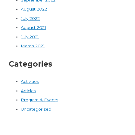
August 2022
July 2022
August 2021
July 2021
March 2021
Categories
Activities
Articles
Program & Events
Uncategorized