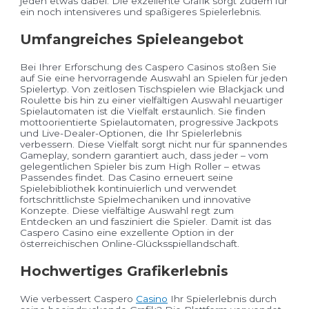
jeden etwas dabei. Die exzellente Grafik sorgt zudem für
ein noch intensiveres und spaßigeres Spielerlebnis.
Umfangreiches Spieleangebot
Bei Ihrer Erforschung des Caspero Casinos stoßen Sie
auf Sie eine hervorragende Auswahl an Spielen für jeden
Spielertyp. Von zeitlosen Tischspielen wie Blackjack und
Roulette bis hin zu einer vielfältigen Auswahl neuartiger
Spielautomaten ist die Vielfalt erstaunlich. Sie finden
mottoorientierte Spielautomaten, progressive Jackpots
und Live-Dealer-Optionen, die Ihr Spielerlebnis
verbessern. Diese Vielfalt sorgt nicht nur für spannendes
Gameplay, sondern garantiert auch, dass jeder – vom
gelegentlichen Spieler bis zum High Roller – etwas
Passendes findet. Das Casino erneuert seine
Spielebibliothek kontinuierlich und verwendet
fortschrittlichste Spielmechaniken und innovative
Konzepte. Diese vielfältige Auswahl regt zum
Entdecken an und fasziniert die Spieler. Damit ist das
Caspero Casino eine exzellente Option in der
österreichischen Online-Glücksspiellandschaft.
Hochwertiges Grafikerlebnis
Wie verbessert Caspero
Casino
Ihr Spielerlebnis durch