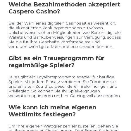
Welche Bezahlmethoden akzeptiert
Caspero Casino?
Bei der Wahl eines digitalen Casinos ist es wesentlich,
die akzeptierten Zahlungsmethoden zu wissen.
Üblicherweise stehen Möglichkeiten wie Karten, digitale
Wallets und Banküberweisungen zur Verfügung, sodass
Sie die für Ihre Geschäfte komfortabelste und
vertrauenswürdigste Methode entscheiden können.
Gibt es ein Treueprogramm für
regelmäßige Spieler?
Ja, es gibt ein Loyalitätsprogramm speziell für häufige
Spieler. Mit jedem Einsatz verdienen Sie Treuepunkte
und erhalten Zutritt zu besonderen Belohnungen und
Privilegien. So können Sie Ihr Spielvergnügen
wesentlich optimieren und Ihr Gaming voll ausschöpfen.
Wie kann ich meine eigenen
Wettlimits festlegen?
Um Ihre eigenen Wettgrenzen einzustellen, gehen Sie
zu Ihren Account-Einstellungen. Dort finden Sie in der