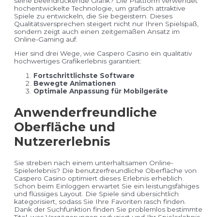
seine beeindruckende Grafik? Die Plattform verwendet
hochentwickelte Technologie, um grafisch attraktive
Spiele zu entwickeln, die Sie begeistern. Dieses
Qualitätsversprechen steigert nicht nur Ihren Spielspaß,
sondern zeigt auch einen zeitgemäßen Ansatz im
Online-Gaming auf.
Hier sind drei Wege, wie Caspero Casino ein qualitativ
hochwertiges Grafikerlebnis garantiert:
Fortschrittlichste Software
Bewegte Animationen
Optimale Anpassung für Mobilgeräte
Anwenderfreundliche
Oberfläche und
Nutzererlebnis
Sie streben nach einem unterhaltsamen Online-
Spielerlebnis? Die benutzerfreundliche Oberfläche von
Caspero Casino optimiert dieses Erlebnis erheblich.
Schon beim Einloggen erwartet Sie ein leistungsfähiges
und flüssiges Layout. Die Spiele sind übersichtlich
kategorisiert, sodass Sie Ihre Favoriten rasch finden.
Dank der Suchfunktion finden Sie problemlos bestimmte
Titel, was Verzögerungen reduziert und Ihr Spielerlebnis