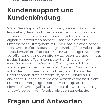
Kundensupport und
Kundenbindung
Wenn Sie Caspero Casino nutzen, werden Sie schnell
feststellen, dass das Unternehmen sich durch seinen
Kundendienst und seine Kundenloyalität von anderen
digitalen Plattformen abhebt. Caspero bietet ein
umfassendes Hilfesystem mit Live-Chat, elektronischer
Post und Telefon, sodass Sie jederzeit Hilfe erhalten. Die
Reaktionszeiten sind extrem kurz und zeugen von dem
Verpflichtung, Anliegen effektiv zu lösen. Darüber hinaus
ist das Support-Team kompetent und liefert Ihnen
verständliche und prägnante Details, die auf Ihre
Rückfragen zugeschnitten sind. Caspero Casino fordert
außerdem um Feedback und zeigt damit, dass das
Unternehmen stets bestrebt ist, seine Services zu
erweitern. Dieser initiativreiche Ansatz verbessert nicht
nur Ihr Spielvergnügen, sondern erzeugt auch
Sicherheit und Loyalität und macht Ihr Online-Gaming-
Erlebnis sowohl komfortabel als auch zuverlässig.
Fragen und Antworten