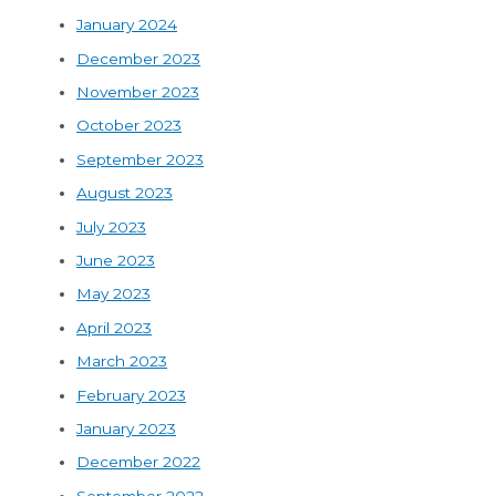
January 2024
December 2023
November 2023
October 2023
September 2023
August 2023
July 2023
June 2023
May 2023
April 2023
March 2023
February 2023
January 2023
December 2022
September 2022