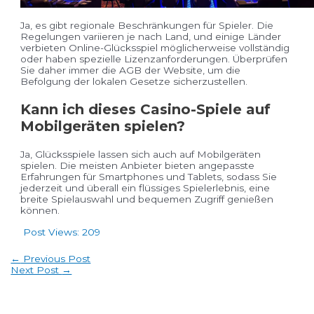
Ja, es gibt regionale Beschränkungen für Spieler. Die
Regelungen variieren je nach Land, und einige Länder
verbieten Online-Glücksspiel möglicherweise vollständig
oder haben spezielle Lizenzanforderungen. Überprüfen
Sie daher immer die AGB der Website, um die
Befolgung der lokalen Gesetze sicherzustellen.
Kann ich dieses Casino-Spiele auf
Mobilgeräten spielen?
Ja, Glücksspiele lassen sich auch auf Mobilgeräten
spielen. Die meisten Anbieter bieten angepasste
Erfahrungen für Smartphones und Tablets, sodass Sie
jederzeit und überall ein flüssiges Spielerlebnis, eine
breite Spielauswahl und bequemen Zugriff genießen
können.
Post Views:
209
Post
←
Previous Post
navigation
Next Post
→