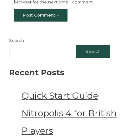
browser for the next time I comment.
Search
Search
Recent Posts
Quick Start Guide
Nitropolis 4 for British
Players