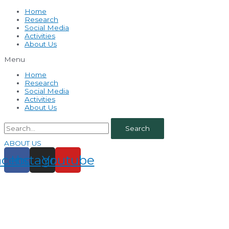
Home
Research
Social Media
Activities
About Us
Menu
Home
Research
Social Media
Activities
About Us
Search
ABOUT US
acebook
Instagram
Youtube