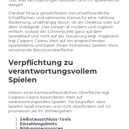
steigert.
Darüber hinaus gewährleisten benutzerfreundliche
Schaltflächen und optimierte Menüs für eine nahtlose
Bedienung, unabhängig davon, ob am Desktop oder auf
dem Mobilgerät. Das Design ist modern und zugleich
einfach, sodass der Schwerpunkt ganz auf dem
Spielablauf und nicht auf der Steuerung liegt. Insgesamt
legt Caspero Casino Wert auf ein ansprechendes
Spielerlebnis und bietet Ihnen müheloses Spielen ohne
verwirrende Benutzeroberfläche.
Verpflichtung zu
verantwortungsvollem
Spielen
Neben einer benutzerfreundlichen Oberfläche legt
Caspero Casino besonderen Wert auf
verantwortungsvolles Spielen. Sie begreifen, dass
Spielen Spaß machen und nicht überfordern soll. So
priorisieren sie Ihr Wohlergehen:
Selbstausschluss-Tools
Einzahlungslimits
Bildungsressourcen