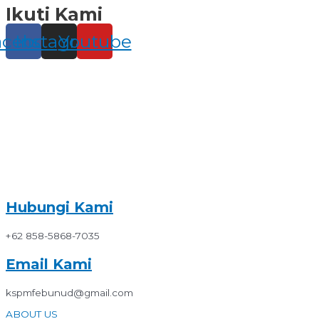
Ikuti Kami
Skip
to
content
acebook
Instagram
Youtube
Hubungi Kami
+62 858-5868-7035
Email Kami
kspmfebunud@gmail.com
ABOUT US