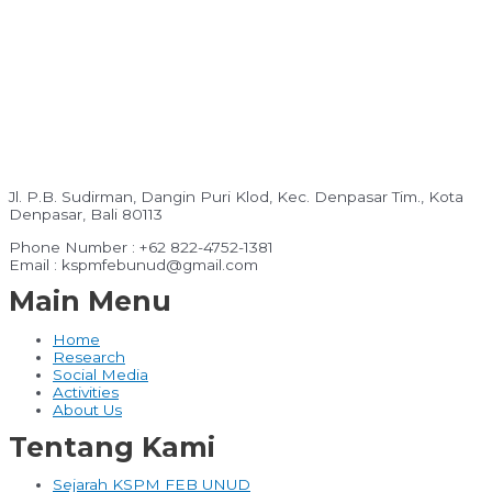
Jl. P.B. Sudirman, Dangin Puri Klod, Kec. Denpasar Tim., Kota
Denpasar, Bali 80113
Phone Number : +62 822-4752-1381
Email : kspmfebunud@gmail.com
Main Menu
Home
Research
Social Media
Activities
About Us
Tentang Kami
Sejarah KSPM FEB UNUD