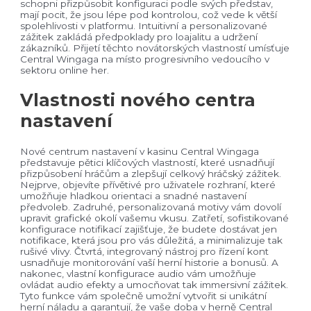
schopni přizpůsobit konfiguraci podle svých představ,
mají pocit, že jsou lépe pod kontrolou, což vede k větší
spolehlivosti v platformu. Intuitivní a personalizované
zážitek zakládá předpoklady pro loajalitu a udržení
zákazníků. Přijetí těchto novátorských vlastností umísťuje
Central Wingaga na místo progresivního vedoucího v
sektoru online her.
Vlastnosti nového centra
nastavení
Nové centrum nastavení v kasinu Central Wingaga
představuje pětici klíčových vlastností, které usnadňují
přizpůsobení hráčům a zlepšují celkový hráčský zážitek.
Nejprve, objevíte přívětivé pro uživatele rozhraní, které
umožňuje hladkou orientaci a snadné nastavení
předvoleb. Zadruhé, personalizovaná motivy vám dovolí
upravit grafické okolí vašemu vkusu. Zatřetí, sofistikované
konfigurace notifikací zajišťuje, že budete dostávat jen
notifikace, která jsou pro vás důležitá, a minimalizuje tak
rušivé vlivy. Čtvrtá, integrovaný nástroj pro řízení kont
usnadňuje monitorování vaší herní historie a bonusů. A
nakonec, vlastní konfigurace audio vám umožňuje
ovládat audio efekty a umocňovat tak immersivní zážitek.
Tyto funkce vám společně umožní vytvořit si unikátní
herní náladu a garantují, že vaše doba v herně Central