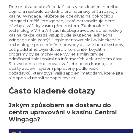
Personalizace otevřelo další cesty ke zlepšení herního
dojmu a nastavilo základnu pro napínavý příští rozvoj v
kasinu Wingaga. Můžete se očekávat na pokročilou
integraci umělé inteligence, která personalizuje herní
návrhy a zážitky vašim přednostem. Zdokonalené
technologie VR a AR vás hlouběji zavedou do atmosféry
kasina, takže každá vstup bude skutečně jedinečná.
Wingaga dále zamýšlí implementovat složky blockchain
technologie pro chráněné převody a jasné herní systémy,
což podstatně zvýší důvěru v komunitě. Loyalitní
programy by se mohly více vyvíjet s měnícími se
odměnami založenými na informacích v skutečném čase.
S rozvojem těchto inovací zažijete nejen kasino, ale
složitý zábavní systém připravený podle vašich
požadavků, který zvýší vaši zapojení metodami, které jste
si doposud nebyli schopni myslet.
Často kladené dotazy
Jakým způsobem se dostanu do
centra upravování v kasinu Central
Wingaga?