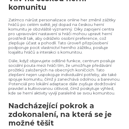
komunitu
Zatímco nárůst personalizace online her změnil zážitky
hráčů po celém světě, její dopad na českou herní
komunitu je obzvláště významný. Díky zapojení centra
pro upravování nastavení si hráči mohou upravit herní
prostředí tak, aby odráželo osobní preference, což
zlepšuje účast a pohodlí. Tato úroveň přizpůsobení
podporuje pocit vlastnictví herního zážitku, posiluje
loajalitu hráčů a interakci s komunitou.
Dále, když objevujete odlišné funkce, centrum posiluje
sociální pouta mezi hráči tím, že umožňuje předávání
prožitků založených na obecných koníčcích. Tato
zlepšení nejen uspokojuje individuální potřeby, ale také
spojuje komunitu, čímž ji zanechává odolnou a barevnou.
Potenciál pro lokální adaptace dále zvyšuje dodržování
pravidel a kultivovanou citlivost, čímž poskytuje výhled,
kde se herní aktivity vyvíjí paralelně se svou komunitou.
Nadcházející pokrok a
zdokonalení, na která se je
možné těšit