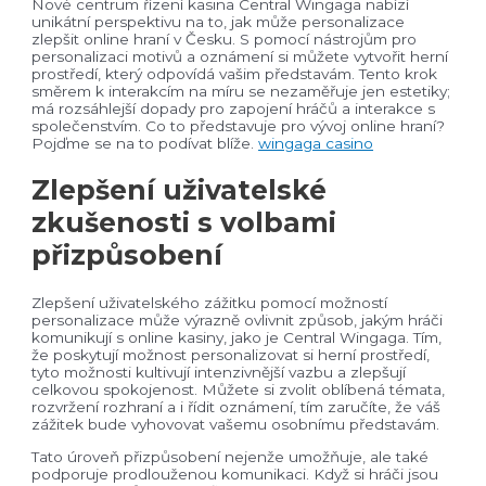
Nové centrum řízení kasina Central Wingaga nabízí
unikátní perspektivu na to, jak může personalizace
zlepšit online hraní v Česku. S pomocí nástrojům pro
personalizaci motivů a oznámení si můžete vytvořit herní
prostředí, který odpovídá vašim představám. Tento krok
směrem k interakcím na míru se nezaměřuje jen estetiky;
má rozsáhlejší dopady pro zapojení hráčů a interakce s
společenstvím. Co to představuje pro vývoj online hraní?
Pojďme se na to podívat blíže.
wingaga casino
Zlepšení uživatelské
zkušenosti s volbami
přizpůsobení
Zlepšení uživatelského zážitku pomocí možností
personalizace může výrazně ovlivnit způsob, jakým hráči
komunikují s online kasiny, jako je Central Wingaga. Tím,
že poskytují možnost personalizovat si herní prostředí,
tyto možnosti kultivují intenzivnější vazbu a zlepšují
celkovou spokojenost. Můžete si zvolit oblíbená témata,
rozvržení rozhraní a i řídit oznámení, tím zaručíte, že váš
zážitek bude vyhovovat vašemu osobnímu představám.
Tato úroveň přizpůsobení nejenže umožňuje, ale také
podporuje prodlouženou komunikaci. Když si hráči jsou