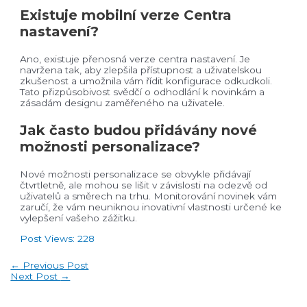
Existuje mobilní verze Centra
nastavení?
Ano, existuje přenosná verze centra nastavení. Je
navržena tak, aby zlepšila přístupnost a uživatelskou
zkušenost a umožnila vám řídit konfigurace odkudkoli.
Tato přizpůsobivost svědčí o odhodlání k novinkám a
zásadám designu zaměřeného na uživatele.
Jak často budou přidávány nové
možnosti personalizace?
Nové možnosti personalizace se obvykle přidávají
čtvrtletně, ale mohou se lišit v závislosti na odezvě od
uživatelů a směrech na trhu. Monitorování novinek vám
zaručí, že vám neuniknou inovativní vlastnosti určené ke
vylepšení vašeho zážitku.
Post Views:
228
Post
←
Previous Post
navigation
Next Post
→