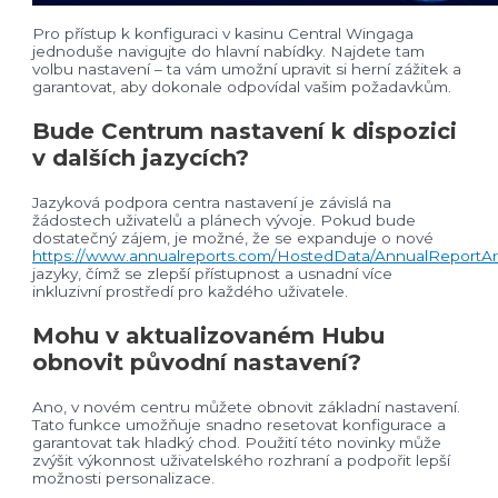
Pro přístup k konfiguraci v kasinu Central Wingaga
jednoduše navigujte do hlavní nabídky. Najdete tam
volbu nastavení – ta vám umožní upravit si herní zážitek a
garantovat, aby dokonale odpovídal vašim požadavkům.
Bude Centrum nastavení k dispozici
v dalších jazycích?
Jazyková podpora centra nastavení je závislá na
žádostech uživatelů a plánech vývoje. Pokud bude
dostatečný zájem, je možné, že se expanduje o nové
https://www.annualreports.com/HostedData/AnnualReportAr
jazyky, čímž se zlepší přístupnost a usnadní více
inkluzivní prostředí pro každého uživatele.
Mohu v aktualizovaném Hubu
obnovit původní nastavení?
Ano, v novém centru můžete obnovit základní nastavení.
Tato funkce umožňuje snadno resetovat konfigurace a
garantovat tak hladký chod. Použití této novinky může
zvýšit výkonnost uživatelského rozhraní a podpořit lepší
možnosti personalizace.