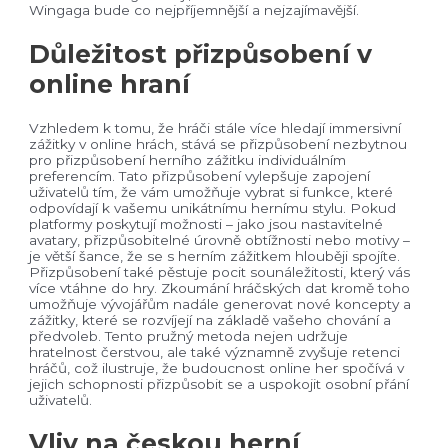
Wingaga bude co nejpříjemnější a nejzajímavější.
Důležitost přizpůsobení v
online hraní
Vzhledem k tomu, že hráči stále více hledají immersivní
zážitky v online hrách, stává se přizpůsobení nezbytnou
pro přizpůsobení herního zážitku individuálním
preferencím. Tato přizpůsobení vylepšuje zapojení
uživatelů tím, že vám umožňuje vybrat si funkce, které
odpovídají k vašemu unikátnímu hernímu stylu. Pokud
platformy poskytují možnosti – jako jsou nastavitelné
avatary, přizpůsobitelné úrovně obtížnosti nebo motivy –
je větší šance, že se s herním zážitkem hlouběji spojíte.
Přizpůsobení také pěstuje pocit sounáležitosti, který vás
více vtáhne do hry. Zkoumání hráčských dat kromě toho
umožňuje vývojářům nadále generovat nové koncepty a
zážitky, které se rozvíjejí na základě vašeho chování a
předvoleb. Tento pružný metoda nejen udržuje
hratelnost čerstvou, ale také významně zvyšuje retenci
hráčů, což ilustruje, že budoucnost online her spočívá v
jejich schopnosti přizpůsobit se a uspokojit osobní přání
uživatelů.
Vliv na českou herní