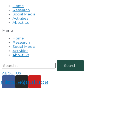
Home
Research
Social Media
Activities
About Us
Menu
Home
Research
Social Media
Activities
About Us
Search
ABOUT US
acebook
Instagram
Youtube